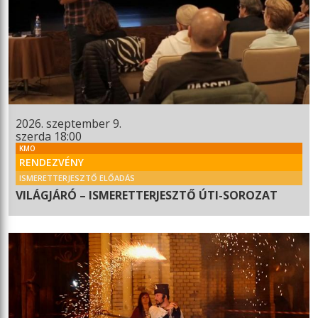
2026. szeptember 9.
szerda 18:00
KMO
RENDEZVÉNY
ISMERETTERJESZTŐ ELŐADÁS
VILÁGJÁRÓ – ISMERETTERJESZTŐ ÚTI-SOROZAT