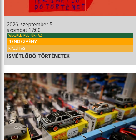
2026. szeptember 5.
szombat 17:00
WEKERLEI KULTÚRHÁZ
RENDEZVÉNY
KIÁLLÍTÁS
ISMÉTLŐDŐ TÖRTÉNETEK