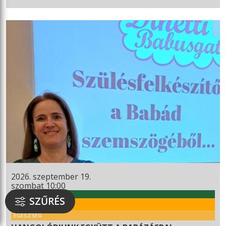
2026. szeptember 19.
szombat 10:00
WEKERLEI KULTÚRHÁZ
SZŰRÉS
RENDEZVÉNY
EGÉSZSÉG