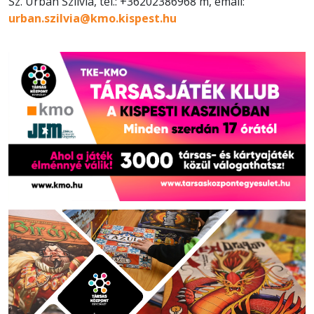
Sz. Urbán Szilvia, tel.: +36202386968 m, email:
urban.szilvia@kmo.kispest.hu