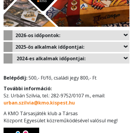
2026-os időpontok:
2025-ös alkalmak időpontjai:
2024-es alkalmak időpontjai:
Belépődíj:
500,- Ft/fő, családi jegy 800,- Ft
További információ:
Sz. Urbán Szilvia, tel.: 282-9752/0107 m., email:
urban.szilvia@kmo.kispest.hu
A KMO Társasjáték klub a Társas
Központ Egyesület közreműködésével valósul meg!