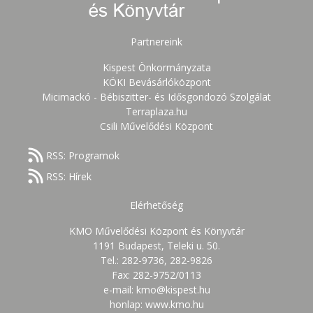
Partnereink
Kispest Önkormányzata
KÖKI Bevásárlóközpont
Micimackó - Bébiszitter- és Idősgondozó Szolgálat
Terraplaza.hu
Csili Művelődési Központ
RSS: Programok
RSS: Hírek
Elérhetőség
KMO Művelődési Központ és Könyvtár
1191 Budapest, Teleki u. 50.
Tel.: 282-9736, 282-9826
Fax: 282-9752/0113
e-mail: kmo@kispest.hu
honlap: www.kmo.hu