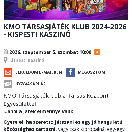
KMO TÁRSASJÁTÉK KLUB 2024-2026
- KISPESTI KASZINÓ
KLUB
2026. szeptember 5.
szombat 10:00
Kispesti Kaszinó
ELKÜLDÖM E-MAILBEN
MEGOSZTOM
JEGYVÁSÁRLÁS
KMO Társasjáték klub a Társas Központ
Egyesülettel
…ahol a játék élménnyé válik
Gyere el, ha szeretsz játszani és egy jó hangulatú
közösséghez tartozni,
vagy csak kipróbálnál egy-egy