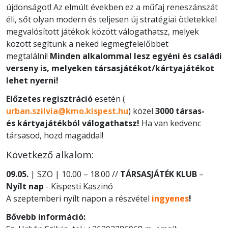
újdonságot! Az elmúlt években ez a műfaj reneszánszát
éli, sőt olyan modern és teljesen új stratégiai ötletekkel
megvalósított játékok között válogathatsz, melyek
között segítünk a neked legmegfelelőbbet
megtalálni!
Minden alkalommal lesz egyéni és családi
verseny is, melyeken társasjátékot/kártyajátékot
lehet nyerni!
Előzetes regisztráció
esetén (
urban.szilvia@kmo.kispest.hu
) közel
3000 társas-
és kártyajátékból válogathatsz!
Ha van kedvenc
társasod, hozd magaddal!
Következő alkalom:
09.05.
| SZO | 10.00 – 18.00 //
TÁRSASJÁTÉK KLUB
–
Nyílt nap
- Kispesti Kaszinó
A szeptemberi nyílt napon a részvétel
ingyenes
!
Bővebb információ: