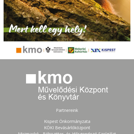
Partnereink
Kispest Önkormányzata
KÖKI Bevásárlóközpont
Micimackó - Bébiszitter- és Idősgondozó Szolgálat