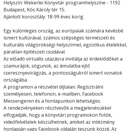
Helyszín: Wekerlei Könyvtár programhelyszíne - 1192
Budapest, Kós Károly tér 15.
Ajánlott korosztály: 18-99 éves korig
Egy különleges ország, az európaiak számára kevésbé
ismert kultúrával, számos szépséges természeti és
kulturális világörökségi helyszínnel, egzotikus ételekkel,
páratlan építészeti csodával.
Az előadó virtuális utazásra invitálja az érdeklődőket a
szamurájok, sógunok, az ámulatba ejtő
cseresznyevirágzás, a pontosságukról ismert vonatok
országába.
A programon a részvétel díjtalan. Regisztrálni
személyesen, telefonon, e-mailben, Facebook
Messengeren és a honlapunkon lehetséges.
A rendezvényeken résztvevők a megjelenésükkel
elfogadják, hogy a könyvtári programokon fotók,
videófelvételek készülhetnek, amiket az intézmény
honlapján vagy Facebook oldalán teszünk közzé. Az