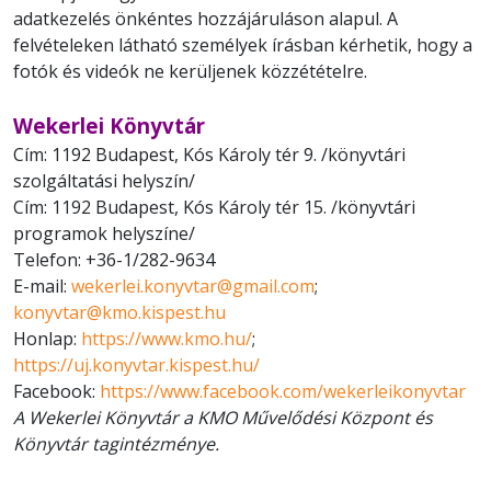
adatkezelés önkéntes hozzájáruláson alapul. A
felvételeken látható személyek írásban kérhetik, hogy a
fotók és videók ne kerüljenek közzétételre.
Wekerlei Könyvtár
Cím: 1192 Budapest, Kós Károly tér 9. /könyvtári
szolgáltatási helyszín/
Cím: 1192 Budapest, Kós Károly tér 15. /könyvtári
programok helyszíne/
Telefon: +36-1/282-9634
E-mail:
wekerlei.konyvtar@gmail.com
;
konyvtar@kmo.kispest.hu
Honlap:
https://www.kmo.hu/
;
https://uj.konyvtar.kispest.hu/
Facebook:
https://www.facebook.com/wekerleikonyvtar
A Wekerlei Könyvtár a KMO Művelődési Központ és
Könyvtár tagintézménye.