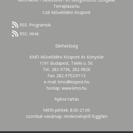
Terraplaza.hu
Csili Művelődési Központ
RSS: Programok
RSS: Hírek
Elérhetőség
KMO Művelődési Központ és Könyvtár
1191 Budapest, Teleki u. 50.
Tel.: 282-9736, 282-9826
Fax: 282-9752/0113
e-mail: kmo@kispest.hu
honlap: www.kmo.hu
Nyitva tartás
hétfő-péntek: 8.00-21:00
szombat-vasárnap: rendezvénytől függően