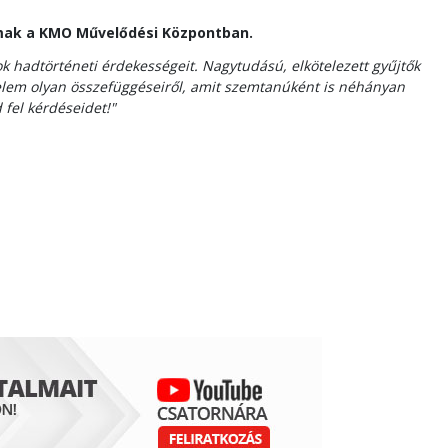
almak a KMO Művelődési Központban.
k hadtörténeti érdekességeit. Nagytudású, elkötelezett gyűjtők
nelem olyan összefüggéseiről, amit szemtanúként is néhányan
 fel kérdéseidet!"