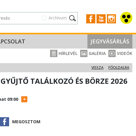
Archívum
APCSOLAT
JEGYVÁSÁRLÁS
HÍRLEVÉL
GALÉRIA
VIDEÓK
VISSZA
FŐOLDALRA
GYŰJTŐ TALÁLKOZÓ ÉS BÖRZE 2026
at 09:00
MEGOSZTOM