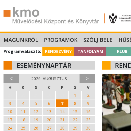
MAGUNKRÓL
PROGRAMOK
SZÓLJ BELE
HŰS
Programválasztó:
RENDEZVÉNY
TANFOLYAM
KLUB
ESEMÉNYNAPTÁR
REN
<
>
2026. AUGUSZTUS
H
K
S
C
P
S
V
27
28
29
30
31
1
2
3
4
5
6
7
8
9
10
11
12
13
14
15
16
17
18
19
20
21
22
23
24
25
26
27
28
29
30