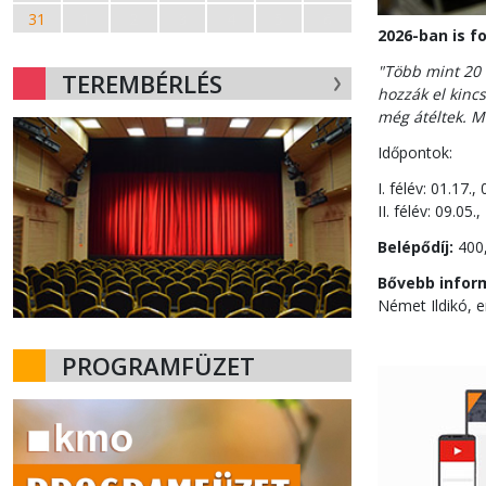
31
1
2
3
4
5
6
2026-ban is f
"Több mint 20 
TEREMBÉRLÉS
hozzák el kinc
még átéltek. M
Időpontok:
I. félév: 01.17.,
II. félév: 09.05.
Belépődíj:
400,
Bővebb inform
Német Ildikó, e
PROGRAMFÜZET