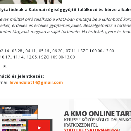
olytatódnak a Katonai régiséggyűjtő találkozó és börze alk
éves múlttal bíró találkozó a KMO-ban mutatja be a különböző koro
seiket, érdekes és értékes gyűjteményüket. Beszélgethetsz a törté
inden tárgynak megvan a saját története. Ha érdekel, gyere és tedd
 02.14., 03.28., 04.11., 05.16., 06.20., 07.11. I SZO I 09.00-13.00
, 10.17., 11.14., 12.05. I SZO I 09.00-13.00
- Ft
áció és jelentkezés:
mail:
levendulat14@gmail.com