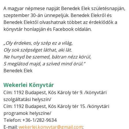
A magyar népmese napját Benedek Elek születésnapján,
szeptember 30-án ünnepeljük. Benedek Elekről és
Benedek Elektől olvashatnak többet az érdeklődők a
könyvtár honlapján és Facebook oldalán.
„Oly érdekes, oly szép ez a világ,
Oly sok szépséget láthat, aki lát.
Ne hunyd be szemed, bátran nézz körül,
S meglátod majd, a szíved mind örül.”
Benedek Elek
Wekerlei Könyvtár
Cím: 1192 Budapest, Kós Károly tér 9. /könyvtári
szolgáltatási helyszín/
Cím: 1192 Budapest, Kós Károly tér 15. /könyvtári
programok helyszíne/
Telefon: +36-1/282-9634
E-mail:
wekerlei.konyvtar@gmail.com
;