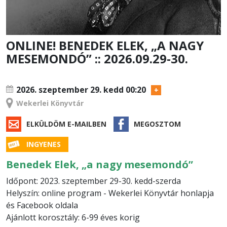
ONLINE! BENEDEK ELEK, „A NAGY
MESEMONDÓ” :: 2026.09.29-30.
RENDEZVÉNY
2026. szeptember 29.
kedd 00:20
Wekerlei Könyvtár
ELKÜLDÖM E-MAILBEN
MEGOSZTOM
INGYENES
Benedek Elek, „a nagy mesemondó”
Időpont: 2023. szeptember 29-30. kedd-szerda
Helyszín: online program - Wekerlei Könyvtár honlapja
és Facebook oldala
Ajánlott korosztály: 6-99 éves korig