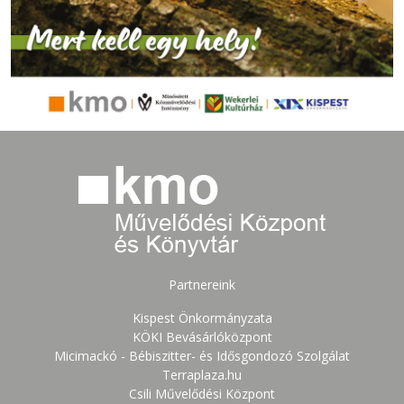
Partnereink
Kispest Önkormányzata
KÖKI Bevásárlóközpont
Micimackó - Bébiszitter- és Idősgondozó Szolgálat
Terraplaza.hu
Csili Művelődési Központ