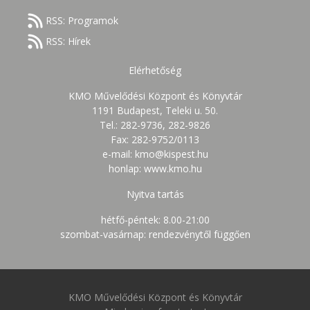
RSS: Programok
RSS: Hírek
Elérhetőség
KMO Művelődési Központ és Könyvtár
1191 Budapest, Teleki u. 50.
Tel.: 282-9736, 282-9826
Fax: 282-9752/0113
e-mail: kmo@kispest.hu
honlap: www.kmo.hu
Nyitva tartás
hétfő-péntek: 8.00-21:00
szombat-vasárnap: rendezvénytől függően
KMO Művelődési Központ és Könyvtár