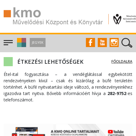
JEGYEK
ÉTKEZÉSI LEHETŐSÉGEK
FŐOLDALRA
Étel-ital fogyasztása – a vendéglátással egybekötött
rendezvényeken kívül – csak és kizárólag a büfé területén
történhet. A büfé nyitvatartási ideje változó, a rendezvényeinkhez
igazodva tart nyitva. Bővebb információért hívja a
282-9752
-es
telefonszámot.