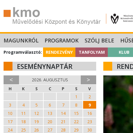
MAGUNKRÓL
PROGRAMOK
SZÓLJ BELE
HŰS
Programválasztó:
RENDEZVÉNY
TANFOLYAM
KLUB
ESEMÉNYNAPTÁR
REN
<
>
2026. AUGUSZTUS
H
K
S
C
P
S
V
27
28
29
30
31
1
2
3
4
5
6
7
8
9
10
11
12
13
14
15
16
17
18
19
20
21
22
23
24
25
26
27
28
29
30