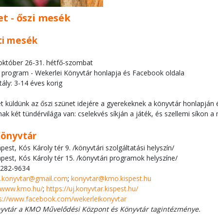
et - őszi mesék
ti mesék
 október 26-31. hétfő-szombat
e program - Wekerlei Könyvtár honlapja és Facebook oldala
tály: 3-14 éves korig
 küldünk az őszi szünet idejére a gyerekeknek a könyvtár honlapján 
k két tündérvilága van: cselekvés síkján a játék, és szellemi síkon 
Könyvtár
est, Kós Károly tér 9. /könyvtári szolgáltatási helyszín/
est, Kós Károly tér 15. /könyvtári programok helyszíne/
/282-9634
i.konyvtar@gmail.com
;
konyvtar@kmo.kispest.hu
//www.kmo.hu/
;
https://uj.konyvtar.kispest.hu/
s://www.facebook.com/wekerleikonyvtar
nyvtár a KMO Művelődési Központ és Könyvtár tagintézménye.