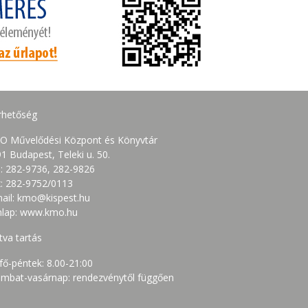
rhetőség
O Művelődési Központ és Könyvtár
1 Budapest, Teleki u. 50.
.: 282-9736, 282-9826
: 282-9752/0113
ail: kmo@kispest.hu
nlap: www.kmo.hu
tva tartás
fő-péntek: 8.00-21:00
mbat-vasárnap: rendezvénytől függően