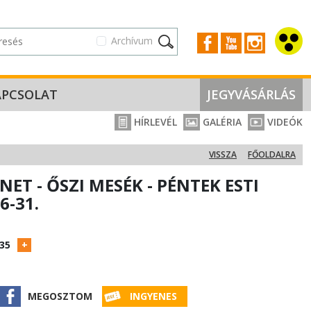
Archívum
APCSOLAT
JEGYVÁSÁRLÁS
HÍRLEVÉL
GALÉRIA
VIDEÓK
VISSZA
FŐOLDALRA
NET - ŐSZI MESÉK - PÉNTEK ESTI
6-31.
:35
MEGOSZTOM
INGYENES