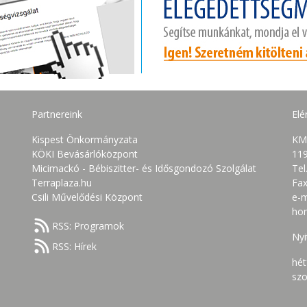
Partnereink
Elé
Kispest Önkormányzata
KM
KÖKI Bevásárlóközpont
119
Micimackó - Bébiszitter- és Idősgondozó Szolgálat
Tel
Terraplaza.hu
Fax
Csili Művelődési Központ
e-m
ho
RSS: Programok
Nyi
RSS: Hírek
hét
szo