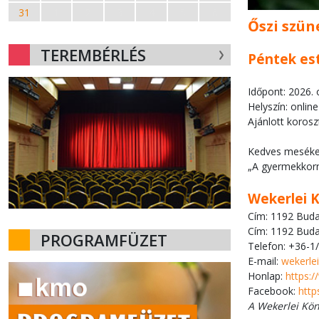
31
1
2
3
4
5
6
Őszi szün
TEREMBÉRLÉS
Péntek es
Időpont: 2026.
Helyszín: onlin
Ajánlott korosz
Kedves meséket
„A gyermekkorna
Wekerlei 
Cím: 1192 Budap
Cím: 1192 Budap
PROGRAMFÜZET
Telefon: +36-1
E-mail:
wekerle
Honlap:
https:
Facebook:
http
A Wekerlei Kö