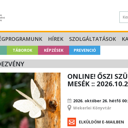
ÉGPROGRAMUNK
HÍREK
SZOLGÁLTATÁSOK
K
TÁBOROK
KÉPZÉSEK
PREVENCIÓ
DEZVÉNY
ONLINE! ŐSZI SZÜ
MESÉK :: 2026.10.2
RENDEZVÉNY
2026. október 26.
hétfő 00
Wekerlei Könyvtár
ELKÜLDÖM E-MAILBEN