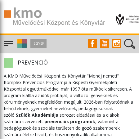
JEGYEK
PREVENCIÓ
A KMO Művelődési Központ és Könyvtár "Mondj nemet!"
Komplex Prevenciós Programja a Kispesti Gyermekjóléti
Központtal együttműködvel már 1997 óta működik sikeresen. A
program kiállta az idők próbáját, a változó igényeknek és
körülményeknek megfelelően megújult. 2026-ban folytatódnak a
felnőtteknek, gyermeket nevelőknek, pedagógusoknak
szóló
Szülők Akadémiája
sorozat előadásai és a diákok
számára szervezett
prevenciós programok
, valamint a
pedagógusok és szociális területen dolgozó szakemberek
számára életre hívott, és huszonnyolcadik alkalommal