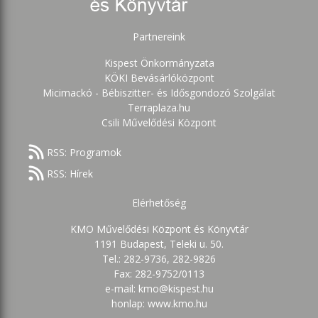
Partnereink
Kispest Önkormányzata
KÖKI Bevásárlóközpont
Micimackó - Bébiszitter- és Idősgondozó Szolgálat
Terraplaza.hu
Csili Művelődési Központ
RSS: Programok
RSS: Hírek
Elérhetőség
KMO Művelődési Központ és Könyvtár
1191 Budapest, Teleki u. 50.
Tel.: 282-9736, 282-9826
Fax: 282-9752/0113
e-mail: kmo@kispest.hu
honlap: www.kmo.hu