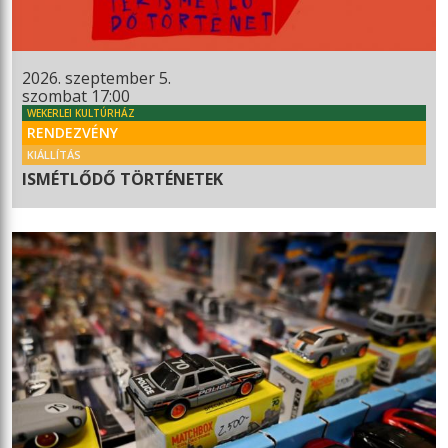
2026. szeptember 5.
szombat 17:00
WEKERLEI KULTÚRHÁZ
RENDEZVÉNY
KIÁLLÍTÁS
ISMÉTLŐDŐ TÖRTÉNETEK