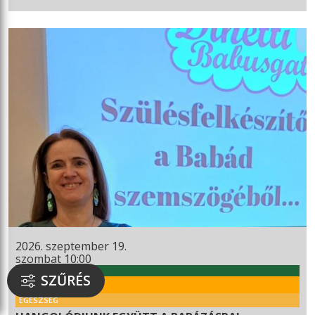
2026. szeptember 19.
szombat 10:00
WEKERLEI KULTÚRHÁZ
SZŰRÉS
RENDEZVÉNY
EGÉSZSÉG