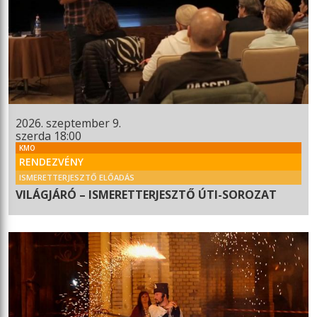
2026. szeptember 9.
szerda 18:00
KMO
RENDEZVÉNY
ISMERETTERJESZTŐ ELŐADÁS
VILÁGJÁRÓ – ISMERETTERJESZTŐ ÚTI-SOROZAT