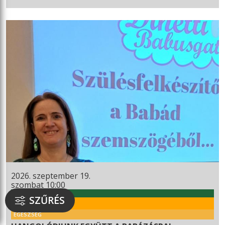
2026. szeptember 19.
szombat 10:00
WEKERLEI KULTÚRHÁZ
SZŰRÉS
RENDEZVÉNY
EGÉSZSÉG