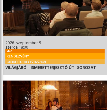
2026. szeptember 9.
szerda 18:00
KMO
RENDEZVÉNY
ISMERETTERJESZTŐ ELŐADÁS
VILÁGJÁRÓ – ISMERETTERJESZTŐ ÚTI-SOROZAT