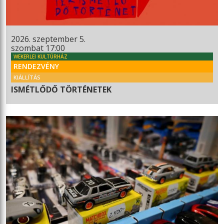
2026. szeptember 5.
szombat 17:00
WEKERLEI KULTÚRHÁZ
RENDEZVÉNY
KIÁLLÍTÁS
ISMÉTLŐDŐ TÖRTÉNETEK