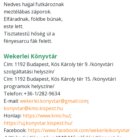
Nedves hajjal futkároznak
meztélábas záporok.
Elfáradnak, földbe búnak,
este lett.
Tisztatestű hőség ül a
fényesarcu fák felett.
Wekerlei Könyvtár
Cím: 1192 Budapest, Kós Károly tér 9. /könyvtári
szolgáltatási helyszín/
Cím: 1192 Budapest, Kós Károly tér 15. /könyvtári
programok helyszíne/
Telefon: +36-1/282-9634
E-mail:
wekerlei.konyvtar@gmail.com
;
konyvtar@kmo.kispest.hu
Honlap:
https://www.kmo.hu/
;
https://uj.konyvtar.kispest.hu/
Facebook:
https://www.facebook.com/wekerleikonyvtar