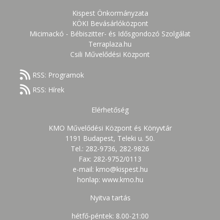
Kispest Önkormányzata
KÖKI Bevásárlóközpont
Micimackó - Bébiszitter- és Idősgondozó Szolgálat
Terraplaza.hu
Csili Művelődési Központ
RSS: Programok
RSS: Hírek
Elérhetőség
KMO Művelődési Központ és Könyvtár
1191 Budapest, Teleki u. 50.
Tel.: 282-9736, 282-9826
Fax: 282-9752/0113
e-mail: kmo@kispest.hu
honlap: www.kmo.hu
Nyitva tartás
hétfő-péntek: 8.00-21:00