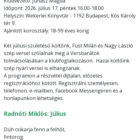
Klubvezető: Juhász Magda
Időpont: 2026. július 17. péntek 16.00-18.00
Helyszín: Wekerlei Könyvtár - 1192 Budapest, Kós Károly
tér 9.
Ajánlott korosztály: 18-99 éves korig
Két júliusi születésű költőnk, Füst Milán és Nagy László
szép versei szólalnak meg a Versbarátok
tolmácsolásában a klubfoglalkozáson. Hazai költőink
szép nyári versei is elhangzanak.
A programon a részvétel díjtalan, előzetes
regisztrációhoz kötött. Regisztrálni személyesen,
telefonon, e-mailben, Facebook Messengeren és a
honlapunkon lehetséges.
Radnóti Miklós: Július
Düh csikarja fenn a felhőt,
fintorog.