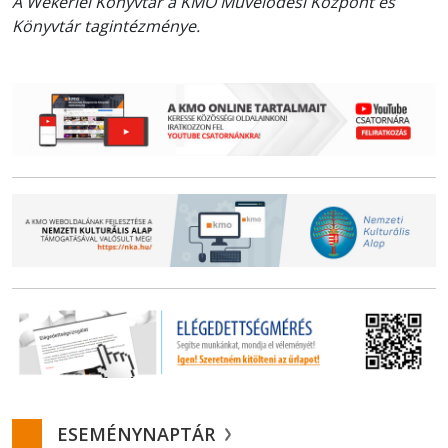
A Wekerlei Könyvtár a KMO Művelődési Központ és
Könyvtár tagintézménye.
ESEMÉNYNAPTÁR