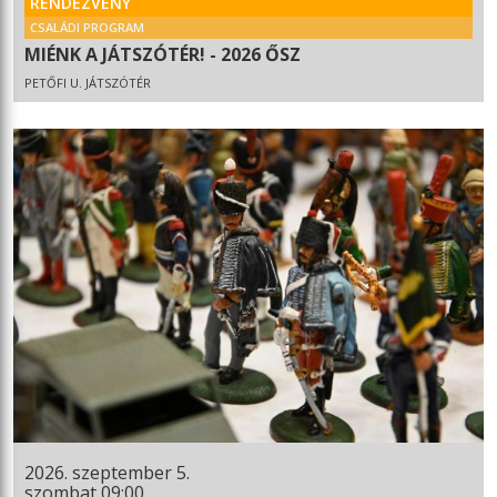
RENDEZVÉNY
CSALÁDI PROGRAM
MIÉNK A JÁTSZÓTÉR! - 2026 ŐSZ
PETŐFI U. JÁTSZÓTÉR
2026. szeptember 5.
szombat 09:00