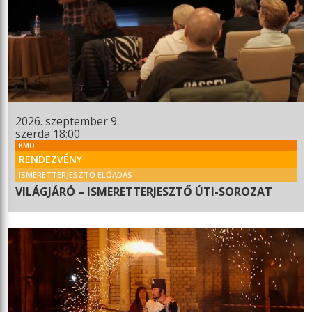
2026. szeptember 9.
szerda 18:00
KMO
RENDEZVÉNY
ISMERETTERJESZTŐ ELŐADÁS
VILÁGJÁRÓ – ISMERETTERJESZTŐ ÚTI-SOROZAT