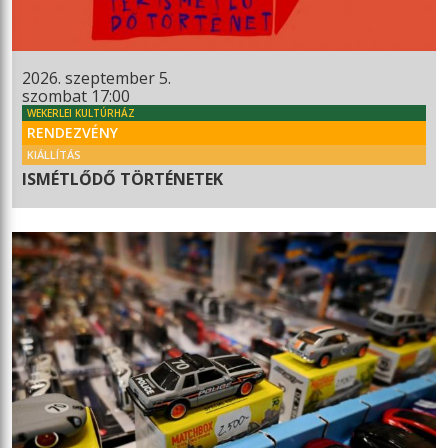
2026. szeptember 5.
szombat 17:00
WEKERLEI KULTÚRHÁZ
RENDEZVÉNY
KIÁLLÍTÁS
ISMÉTLŐDŐ TÖRTÉNETEK