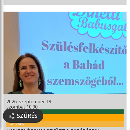
2026. szeptember 19.
szombat 10:00
WEKERLEI KULTÚRHÁZ
SZŰRÉS
RENDEZVÉNY
EGÉSZSÉG