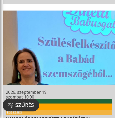
2026. szeptember 19.
szombat 10:00
WEKERLEI KULTÚRHÁZ
SZŰRÉS
RENDEZVÉNY
EGÉSZSÉG