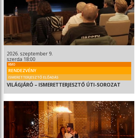
2026. szeptember 9.
szerda 18:00
KMO
RENDEZVÉNY
ISMERETTERJESZTŐ ELŐADÁS
VILÁGJÁRÓ – ISMERETTERJESZTŐ ÚTI-SOROZAT