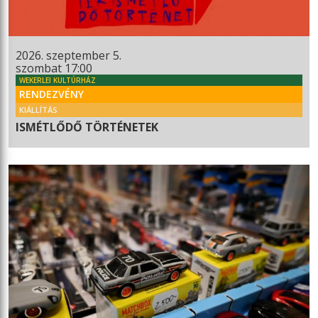
2026. szeptember 5.
szombat 17:00
WEKERLEI KULTÚRHÁZ
RENDEZVÉNY
KIÁLLÍTÁS
ISMÉTLŐDŐ TÖRTÉNETEK