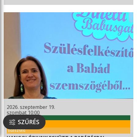
2026. szeptember 19.
szombat 10:00
WEKERLEI KULTÚRHÁZ
SZŰRÉS
RENDEZVÉNY
EGÉSZSÉG