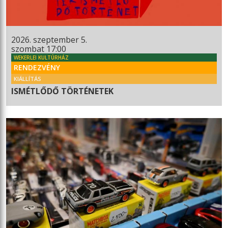
2026. szeptember 5.
szombat 17:00
WEKERLEI KULTÚRHÁZ
RENDEZVÉNY
KIÁLLÍTÁS
ISMÉTLŐDŐ TÖRTÉNETEK