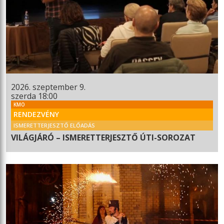
2026. szeptember 9.
szerda 18:00
KMO
RENDEZVÉNY
ISMERETTERJESZTŐ ELŐADÁS
VILÁGJÁRÓ – ISMERETTERJESZTŐ ÚTI-SOROZAT