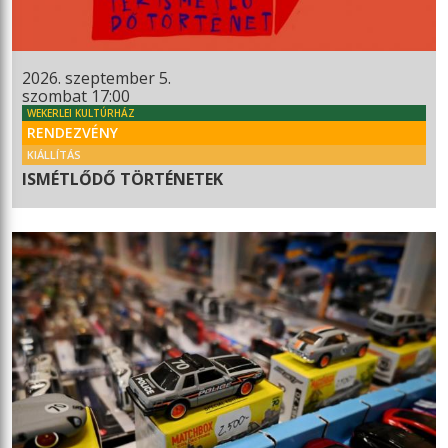
2026. szeptember 5.
szombat 17:00
WEKERLEI KULTÚRHÁZ
RENDEZVÉNY
KIÁLLÍTÁS
ISMÉTLŐDŐ TÖRTÉNETEK