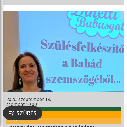
2026. szeptember 19.
szombat 10:00
WEKERLEI KULTÚRHÁZ
SZŰRÉS
RENDEZVÉNY
EGÉSZSÉG