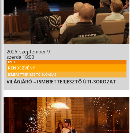
2026. szeptember 9.
szerda 18:00
KMO
RENDEZVÉNY
ISMERETTERJESZTŐ ELŐADÁS
VILÁGJÁRÓ – ISMERETTERJESZTŐ ÚTI-SOROZAT