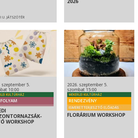
2026
I U. JÁTSZÓTÉR
. szeptember 5.
2026. szeptember 5.
bat 10:00
szombat 15:00
RLEI KULTÚRHÁZ
WEKERLEI KULTÚRHÁZ
FOLYAM
RENDEZVÉNY
ISMERETTERJESZTŐ ELŐADÁS
EDI
FLORÁRIUM WORKSHOP
ZONTORNAZSÁK-
TŐ WORKSHOP