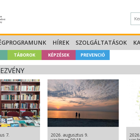
ÉGPROGRAMUNK
HÍREK
SZOLGÁLTATÁSOK
K
TÁBOROK
KÉPZÉSEK
PREVENCIÓ
EZVÉNY
us 7.
2026. augusztus 9.
2026.
vasárnap 00:15
vasá