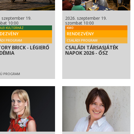
. szeptember 19.
2026. szeptember 19.
bat 10:00
szombat 10:00
RLEI KULTÚRHÁZ
KMO
DEZVÉNY
RENDEZVÉNY
ÁDI PROGRAM
CSALÁDI PROGRAM
TORY BRICK - LÉGIERŐ
CSALÁDI TÁRSASJÁTÉK
DÉMIA
NAPOK 2026 - ŐSZ
IÚ PROGRAM