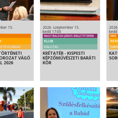
mber 15.
2026. szeptember 15.
2026
kedd 17:00
kedd
NAGY BALOGH JÁNOS KIÁLLÍTÓTEREM
KMO
Y
KLUB
REN
SZTŐ ELŐADÁS
KIÁLLÍTÁS
ISME
TÖRTÉNETI
KRÉTATÉR - KISPESTI
KAT
SOROZAT VÁGÓ
KÉPZŐMŰVÉSZETI BARÁTI
SOR
 2026
KÖR