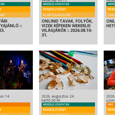
TÁR
WEKERLEI KÖNYVTÁR
WEKE
Y
RENDEZVÉNY
REN
RAM
KLUBFOGLALKOZÁS
CSAL
YÁRI
ONLINE! TAVAK, FOLYÓK,
ONL
AJÁNLÓ ::
VIZEK KÉPEKEN WEKERLEI
HETE
23.
VILÁGJÁRÓK :: 2026.08.10-
31.
us 14.
2026. augusztus 24.
2026.
hétfő 00:45
szom
WEKERLEI KÖNYVTÁR
KMO
Y
RENDEZVÉNY
REN