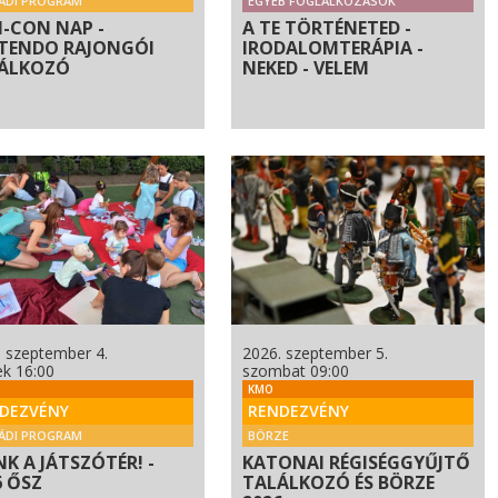
ÁDI PROGRAM
EGYÉB FOGLALKOZÁSOK
 N-CON NAP -
A TE TÖRTÉNETED -
TENDO RAJONGÓI
IRODALOMTERÁPIA -
ÁLKOZÓ
NEKED - VELEM
. szeptember 4.
2026. szeptember 5.
ek 16:00
szombat 09:00
KMO
DEZVÉNY
RENDEZVÉNY
ÁDI PROGRAM
BÖRZE
NK A JÁTSZÓTÉR! -
KATONAI RÉGISÉGGYŰJTŐ
6 ŐSZ
TALÁLKOZÓ ÉS BÖRZE