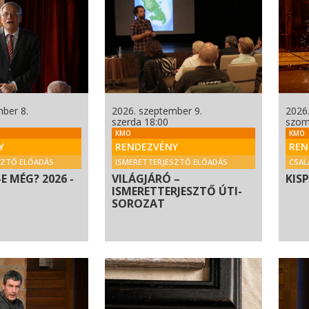
ber 8.
2026. szeptember 9.
2026
szerda 18:00
szom
KMO
KMO
Y
RENDEZVÉNY
REN
SZTŐ ELŐADÁS
ISMERETTERJESZTŐ ELŐADÁS
CSAL
E MÉG? 2026 -
VILÁGJÁRÓ –
KIS
ISMERETTERJESZTŐ ÚTI-
SOROZAT