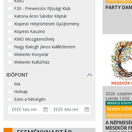
KMO
ZENÉS-TÁNCOS
PARTY DAN
F20 - Prevenciós Ifjúsági Klub
Katona Áron Sándor Képtár
Kispesti Helytörténeti Gyűjtemény
Kispesti Kaszinó
KMO Mozgásműhely
Nagy Balogh János kiállítóterem
Wekerlei Könyvtár
Wekerlei Kultúrház
IDŐPONT
Ma
Holnap
2026. szeptem
szerda 14:00
Ezen a hétvégén
WEKERLEI KÖNYV
RENDEZVÉN
IDŐSKORI PRO
A NÉPMESÉK
MESEKÖR F