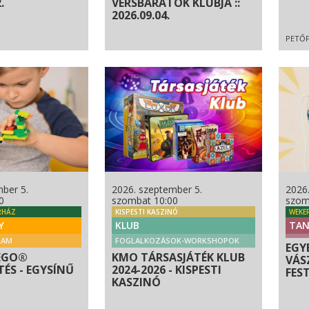
.
VERSBARÁTOK KLUBJA ::
2026.09.04.
PETŐF
ber 5.
2026. szeptember 5.
2026
0
szombat 10:00
szom
RHÁZ
KISPESTI KASZINÓ
WEKE
Y
KLUB
TAN
RAM
FOGLALKOZÁSOK-WORKSHOPOK
EGY
EGO®
KMO TÁRSASJÁTÉK KLUB
VÁS
ÉS - EGYSÍNŰ
2024-2026 - KISPESTI
FES
KASZINÓ