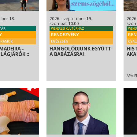
mber 18.
2026. szeptember 19.
2026
szombat 10:00
szom
TÁR
WEKERLEI KULTÚRHÁZ
WEKE
Y
RENDEZVÉNY
REN
GRAMOK
EGÉSZSÉG
CSAL
MADEIRA -
HANGOLÓDJUNK EGYÜTT
HIS
ILÁGJÁRÓK ::
A BABÁZÁSRA!
AKA
APA-F