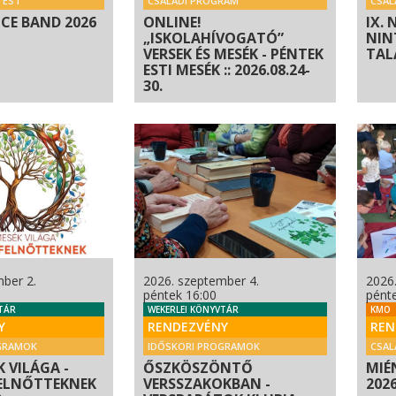
 EST
CSALÁDI PROGRAM
CSAL
CE BAND 2026
ONLINE!
IX.
„ISKOLAHÍVOGATÓ”
NIN
VERSEK ÉS MESÉK - PÉNTEK
TAL
ESTI MESÉK :: 2026.08.24-
30.
ber 2.
2026. szeptember 4.
2026
péntek 16:00
pént
TÁR
WEKERLEI KÖNYVTÁR
KMO
Y
RENDEZVÉNY
REN
GRAMOK
IDŐSKORI PROGRAMOK
CSAL
 VILÁGA -
ŐSZKÖSZÖNTŐ
MIÉ
ELNŐTTEKNEK
VERSSZAKOKBAN -
202