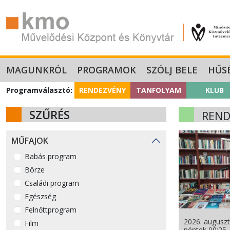
MAGUNKRÓL
PROGRAMOK
SZÓLJ BELE
HŰS
Programválasztó:
RENDEZVÉNY
TANFOLYAM
KLUB
SZŰRÉS
REND
MŰFAJOK
Babás program
Börze
Családi program
Egészség
Felnőttprogram
2026. auguszt
Film
péntek 00:25