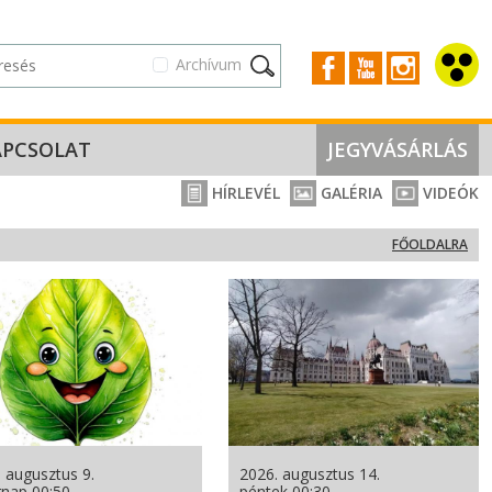
Archívum
APCSOLAT
JEGYVÁSÁRLÁS
HÍRLEVÉL
GALÉRIA
VIDEÓK
FŐOLDALRA
 augusztus 9.
2026. augusztus 14.
rnap 00:50
péntek 00:30