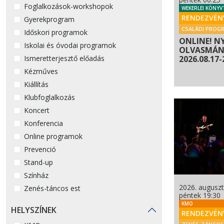
Foglalkozások-workshopok
WEKERLEI KÖNYV
RENDEZVÉN
Gyerekprogram
CSALÁDI PROG
Időskori programok
ONLINE! N
Iskolai és óvodai programok
OLVASMÁNY
Ismeretterjesztő előadás
2026.08.17-
Kézműves
Kiállítás
Klubfoglalkozás
Koncert
Konferencia
Online programok
Prevenció
Stand-up
Színház
2026. auguszt
Zenés-táncos est
péntek 19:30
KMO
HELYSZÍNEK
RENDEZVÉN