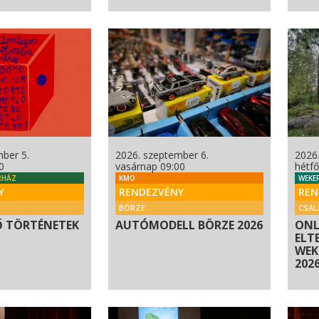
ber 5.
2026. szeptember 6.
2026
0
vasárnap 09:00
hétfő
RHÁZ
KMO
WEKE
Y
RENDEZVÉNY
REN
BÖRZE
CSAL
Ő TÖRTÉNETEK
AUTÓMODELL BÖRZE 2026
ONL
ELT
WEKE
2026