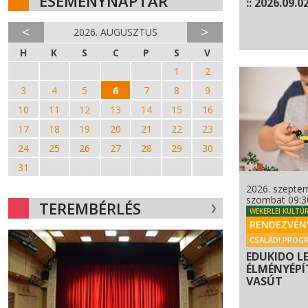
ESEMÉNYNAPTÁR
:: 2026.09.02
<
>
2026. AUGUSZTUS
H
K
S
C
P
S
V
27
28
29
30
31
1
2
3
4
5
6
7
8
9
10
11
12
13
14
15
16
17
18
19
20
21
22
23
24
25
26
27
28
29
30
31
1
2
3
4
5
6
2026. szeptem
szombat 09:3
TEREMBÉRLÉS
WEKERLEI KULTÚ
RENDEZVÉN
CSALÁDI PROG
EDUKIDO L
ÉLMÉNYÉPÍT
VASÚT