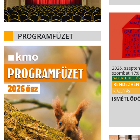
PROGRAMFÜZET
2026. szeptem
szombat 17:0
WEKERLEI KULTÚ
RENDEZVÉN
KIÁLLÍTÁS
ISMÉTLŐD