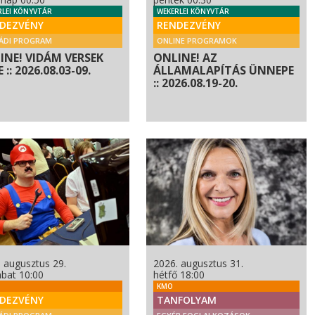
RLEI KÖNYVTÁR
WEKERLEI KÖNYVTÁR
DEZVÉNY
RENDEZVÉNY
ÁDI PROGRAM
ONLINE PROGRAMOK
INE! VIDÁM VERSEK
ONLINE! AZ
 :: 2026.08.03-09.
ÁLLAMALAPÍTÁS ÜNNEPE
:: 2026.08.19-20.
 augusztus 29.
2026. augusztus 31.
bat 10:00
hétfő 18:00
KMO
DEZVÉNY
TANFOLYAM