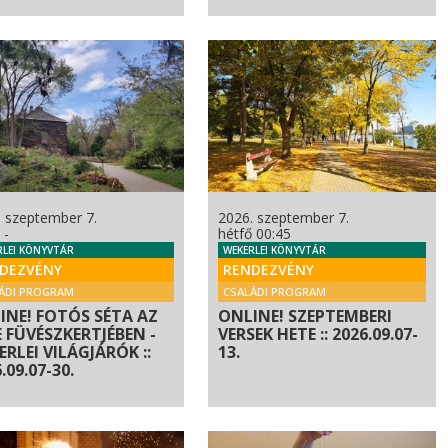
. szeptember 7.
2026. szeptember 7.
 -
hétfő 00:45
RLEI KÖNYVTÁR
WEKERLEI KÖNYVTÁR
DEZVÉNY
RENDEZVÉNY
ÁDI PROGRAM
CSALÁDI PROGRAM
INE! FOTÓS SÉTA AZ
ONLINE! SZEPTEMBERI
E FÜVÉSZKERTJÉBEN -
VERSEK HETE :: 2026.09.07-
RLEI VILÁGJÁRÓK ::
13.
.09.07-30.