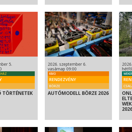
ber 5.
2026. szeptember 6.
2026
0
vasárnap 09:00
hétfő
RHÁZ
KMO
WEKE
Y
RENDEZVÉNY
REN
BÖRZE
CSAL
Ő TÖRTÉNETEK
AUTÓMODELL BÖRZE 2026
ONL
ELT
WEKE
2026