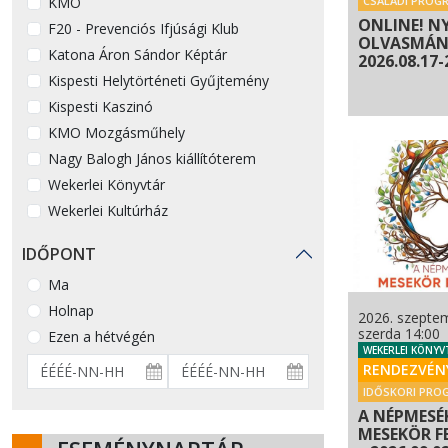
KMO
CSALÁDI PROG
ONLINE! N
F20 - Prevenciós Ifjúsági Klub
OLVASMÁNY
Katona Áron Sándor Képtár
2026.08.17-
Kispesti Helytörténeti Gyűjtemény
Kispesti Kaszinó
KMO Mozgásműhely
Nagy Balogh János kiállítóterem
Wekerlei Könyvtár
Wekerlei Kultúrház
IDŐPONT
Ma
Holnap
2026. szeptem
szerda 14:00
Ezen a hétvégén
WEKERLEI KÖNYV
RENDEZVÉN
IDŐSKORI PRO
A NÉPMESÉK
MESEKÖR F