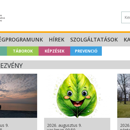
ÉGPROGRAMUNK
HÍREK
SZOLGÁLTATÁSOK
K
TÁBOROK
KÉPZÉSEK
PREVENCIÓ
EZVÉNY
us 9.
2026. augusztus 9.
2026.
15
vasárnap 00:50
pént