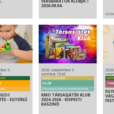
.
VERSBARÁTOK KLUBJA ::
2026.09.04.
PETŐF
ber 5.
2026. szeptember 5.
2026
0
szombat 10:00
szom
RHÁZ
KISPESTI KASZINÓ
WEKE
Y
KLUB
TAN
RAM
FOGLALKOZÁSOK-WORKSHOPOK
EGY
EGO®
KMO TÁRSASJÁTÉK KLUB
VÁS
ÉS - EGYSÍNŰ
2024-2026 - KISPESTI
FES
KASZINÓ