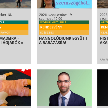
mber 18.
2026. szeptember 19.
2026
szombat 10:00
szom
TÁR
WEKERLEI KULTÚRHÁZ
WEKE
Y
RENDEZVÉNY
REN
GRAMOK
EGÉSZSÉG
CSAL
MADEIRA -
HANGOLÓDJUNK EGYÜTT
HIS
ILÁGJÁRÓK ::
A BABÁZÁSRA!
AKA
APA-F