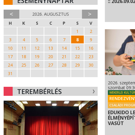
ESEMÉNYNAPTÁR
:: 2026.09.02
<
>
2026. AUGUSZTUS
H
K
S
C
P
S
V
27
28
29
30
31
1
2
3
4
5
6
7
8
9
10
11
12
13
14
15
16
17
18
19
20
21
22
23
24
25
26
27
28
29
30
31
1
2
3
4
5
6
2026. szeptem
szombat 09:3
TEREMBÉRLÉS
WEKERLEI KULTÚ
RENDEZVÉN
CSALÁDI PROG
EDUKIDO L
ÉLMÉNYÉPÍT
VASÚT