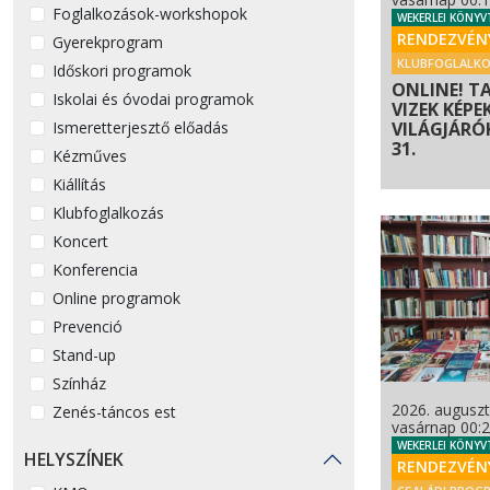
Foglalkozások-workshopok
WEKERLEI KÖNYV
RENDEZVÉN
Gyerekprogram
KLUBFOGLALK
Időskori programok
ONLINE! T
Iskolai és óvodai programok
VIZEK KÉPE
Ismeretterjesztő előadás
VILÁGJÁRÓK 
31.
Kézműves
Kiállítás
Klubfoglalkozás
Koncert
Konferencia
Online programok
Prevenció
Stand-up
Színház
2026. auguszt
Zenés-táncos est
vasárnap 00:
WEKERLEI KÖNYV
HELYSZÍNEK
RENDEZVÉN