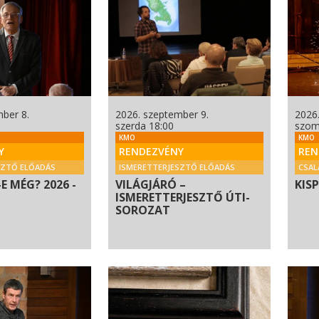
ber 8.
2026. szeptember 9.
2026
szerda 18:00
szom
KMO
KMO
Y
RENDEZVÉNY
REN
SZTŐ ELŐADÁS
ISMERETTERJESZTŐ ELŐADÁS
CSAL
E MÉG? 2026 -
VILÁGJÁRÓ –
KIS
ISMERETTERJESZTŐ ÚTI-
SOROZAT