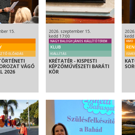
mber 15.
2026. szeptember 15.
2026
kedd 17:00
kedd
NAGY BALOGH JÁNOS KIÁLLÍTÓTEREM
KMO
Y
KLUB
REN
SZTŐ ELŐADÁS
KIÁLLÍTÁS
ISME
TÖRTÉNETI
KRÉTATÉR - KISPESTI
KAT
SOROZAT VÁGÓ
KÉPZŐMŰVÉSZETI BARÁTI
SOR
 2026
KÖR