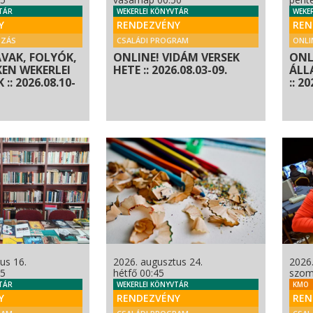
TÁR
WEKERLEI KÖNYVTÁR
WEKE
Y
RENDEZVÉNY
REN
OZÁS
CSALÁDI PROGRAM
ONLI
AVAK, FOLYÓK,
ONLINE! VIDÁM VERSEK
ONL
KEN WEKERLEI
HETE :: 2026.08.03-09.
ÁLL
:: 2026.08.10-
:: 2
us 16.
2026. augusztus 24.
2026.
25
hétfő 00:45
szom
TÁR
WEKERLEI KÖNYVTÁR
KMO
Y
RENDEZVÉNY
REN