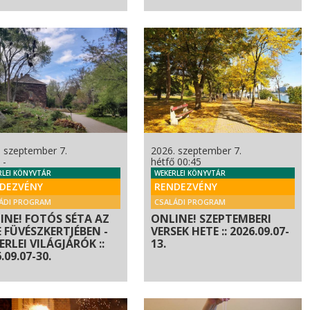
. szeptember 7.
2026. szeptember 7.
 -
hétfő 00:45
RLEI KÖNYVTÁR
WEKERLEI KÖNYVTÁR
DEZVÉNY
RENDEZVÉNY
ÁDI PROGRAM
CSALÁDI PROGRAM
INE! FOTÓS SÉTA AZ
ONLINE! SZEPTEMBERI
E FÜVÉSZKERTJÉBEN -
VERSEK HETE :: 2026.09.07-
RLEI VILÁGJÁRÓK ::
13.
.09.07-30.