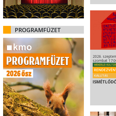
PROGRAMFÜZET
2026. szeptem
szombat 17:0
WEKERLEI KULTÚ
RENDEZVÉN
KIÁLLÍTÁS
ISMÉTLŐD