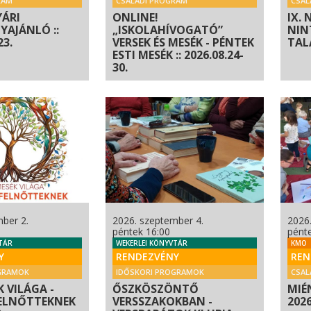
RAM
CSALÁDI PROGRAM
CSAL
YÁRI
ONLINE!
IX.
AJÁNLÓ ::
„ISKOLAHÍVOGATÓ”
NIN
23.
VERSEK ÉS MESÉK - PÉNTEK
TAL
ESTI MESÉK :: 2026.08.24-
30.
ber 2.
2026. szeptember 4.
2026
péntek 16:00
pént
TÁR
WEKERLEI KÖNYVTÁR
KMO
Y
RENDEZVÉNY
REN
GRAMOK
IDŐSKORI PROGRAMOK
CSAL
 VILÁGA -
ŐSZKÖSZÖNTŐ
MIÉ
ELNŐTTEKNEK
VERSSZAKOKBAN -
202