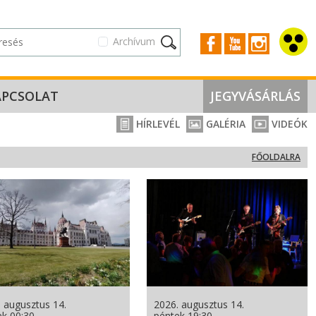
Archívum
APCSOLAT
JEGYVÁSÁRLÁS
HÍRLEVÉL
GALÉRIA
VIDEÓK
FŐOLDALRA
 augusztus 14.
2026. augusztus 14.
ek 00:30
péntek 19:30