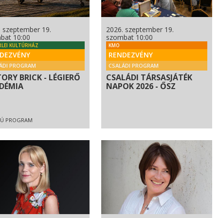
. szeptember 19.
2026. szeptember 19.
bat 10:00
szombat 10:00
RLEI KULTÚRHÁZ
KMO
DEZVÉNY
RENDEZVÉNY
ÁDI PROGRAM
CSALÁDI PROGRAM
TORY BRICK - LÉGIERŐ
CSALÁDI TÁRSASJÁTÉK
DÉMIA
NAPOK 2026 - ŐSZ
IÚ PROGRAM