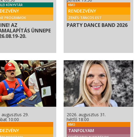
RLEI KÖNYVTÁR
KMO
DEZVÉNY
RENDEZVÉNY
NE PROGRAMOK
ZENÉS-TÁNCOS EST
INE! AZ
PARTY DANCE BAND 2026
AMALAPÍTÁS ÜNNEPE
026.08.19-20.
 augusztus 29.
2026. augusztus 31.
bat 10:00
hétfő 18:00
KMO
DEZVÉNY
TANFOLYAM