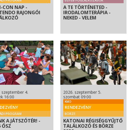
ÁDI PROGRAM
EGYÉB FOGLALKOZÁSOK
 N-CON NAP -
A TE TÖRTÉNETED -
TENDO RAJONGÓI
IRODALOMTERÁPIA -
ÁLKOZÓ
NEKED - VELEM
. szeptember 4.
2026. szeptember 5.
ek 16:00
szombat 09:00
KMO
DEZVÉNY
RENDEZVÉNY
ÁDI PROGRAM
BÖRZE
NK A JÁTSZÓTÉR! -
KATONAI RÉGISÉGGYŰJTŐ
6 ŐSZ
TALÁLKOZÓ ÉS BÖRZE