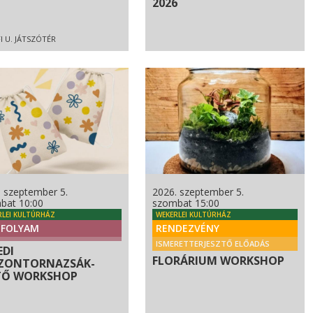
2026
I U. JÁTSZÓTÉR
. szeptember 5.
2026. szeptember 5.
bat 10:00
szombat 15:00
RLEI KULTÚRHÁZ
WEKERLEI KULTÚRHÁZ
FOLYAM
RENDEZVÉNY
ISMERETTERJESZTŐ ELŐADÁS
EDI
FLORÁRIUM WORKSHOP
ZONTORNAZSÁK-
TŐ WORKSHOP