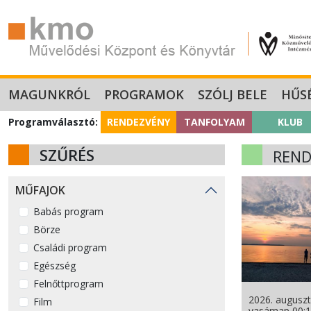
MAGUNKRÓL
PROGRAMOK
SZÓLJ BELE
HŰS
Programválasztó:
RENDEZVÉNY
TANFOLYAM
KLUB
SZŰRÉS
REND
MŰFAJOK
Babás program
Börze
Családi program
Egészség
Felnőttprogram
2026. auguszt
Film
vasárnap 00: