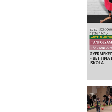
2026. szeptem
hétfő 16:15
WEKERLEI KULTÚ
TANFOLYAM
TÁNCTANFOLY
GYERMEKFI
– BETTINA 
ISKOLA