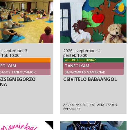
. szeptember 3.
2026. szeptember 4.
rtök 10:00
péntek 10:00
WEKERLEI KULTÚRHÁZ
FOLYAM
TANFOLYAM
GÁSOS TANFOLYAMOK
BABÁKNAK ÉS MAMÁKNAK
SZSÉGMEGŐRZŐ
CSIVITELŐ BABAANGOL
RNA
ANGOL NYELVŰ FOGLALKOZÁS 0-3
ÉVESEKNEK