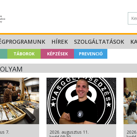
ÉGPROGRAMUNK
HÍREK
SZOLGÁLTATÁSOK
K
TÁBOROK
KÉPZÉSEK
PREVENCIÓ
FOLYAM
us 7.
2026. augusztus 11.
2026.
kedd 08:30
kedd