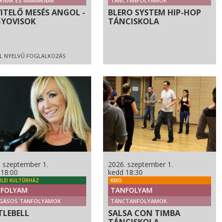
KNAK ÉS MAMÁKNAK
TÁNCTANFOLYAMOK
VITELŐ MESÉS ANGOL -
BLERO SYSTEM HIP-HOP
YOVISOK
TÁNCISKOLA
L NYELVŰ FOGLALKOZÁS
. szeptember 1.
2026. szeptember 1.
 18:00
kedd 18:30
RLEI KULTÚRHÁZ
KMO
FOLYAM
TANFOLYAM
GÁSOS TANFOLYAMOK
TÁNCTANFOLYAMOK
TLEBELL
SALSA CON TIMBA