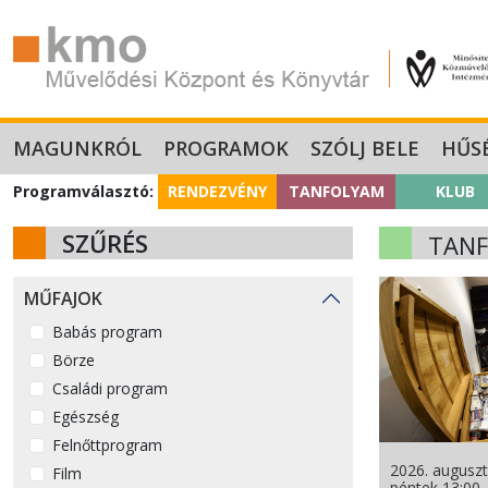
MAGUNKRÓL
PROGRAMOK
SZÓLJ BELE
HŰS
Programválasztó:
RENDEZVÉNY
TANFOLYAM
KLUB
SZŰRÉS
TAN
MŰFAJOK
Babás program
Börze
Családi program
Egészség
Felnőttprogram
2026. auguszt
Film
péntek 13:00