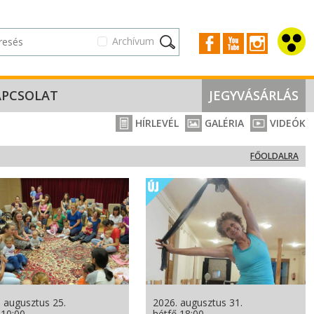
Archívum
APCSOLAT
JEGYVÁSÁRLÁS
HÍRLEVÉL
GALÉRIA
VIDEÓK
FŐOLDALRA
 augusztus 25.
2026. augusztus 31.
 10:00
hétfő 18:00