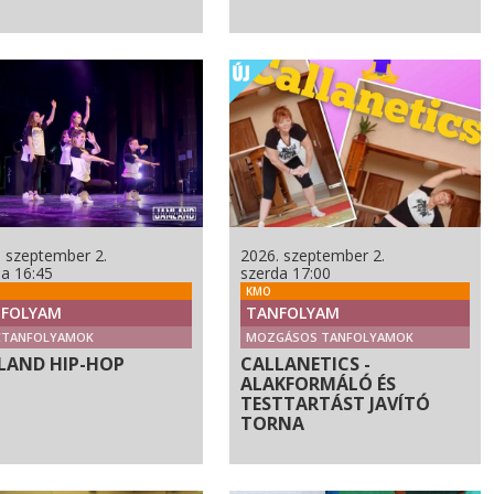
. szeptember 2.
2026. szeptember 2.
da 16:45
szerda 17:00
KMO
FOLYAM
TANFOLYAM
CTANFOLYAMOK
MOZGÁSOS TANFOLYAMOK
LAND HIP-HOP
CALLANETICS -
ALAKFORMÁLÓ ÉS
TESTTARTÁST JAVÍTÓ
TORNA