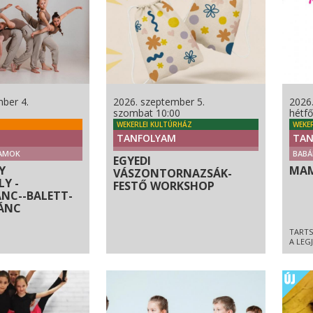
ber 4.
2026. szeptember 5.
2026
szombat 10:00
hétfő
WEKERLEI KULTÚRHÁZ
WEKE
TANFOLYAM
TAN
AMOK
BABÁ
EGYEDI
Y
MAM
VÁSZONTORNAZSÁK-
Y -
FESTŐ WORKSHOP
NC--BALETT-
ÁNC
TARTS
A LEG