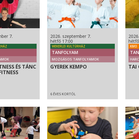
ber 7.
2026. szeptember 7.
2026
hétfő 17:00
hétfő
RHÁZ
WEKERLEI KULTÚRHÁZ
KMO
TANFOLYAM
TAN
AMOK
MOZGÁSOS TANFOLYAMOK
HAR
TNESS ÉS TÁNC
GYEREK KEMPO
TAI 
FITNESS
6 ÉVES KORTÓL