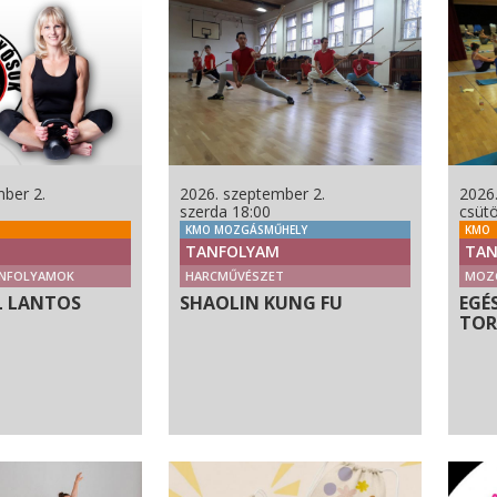
ber 2.
2026. szeptember 2.
2026
szerda 18:00
csütö
KMO MOZGÁSMŰHELY
KMO
TANFOLYAM
TAN
NFOLYAMOK
HARCMŰVÉSZET
MOZ
L LANTOS
SHAOLIN KUNG FU
EGÉ
TO