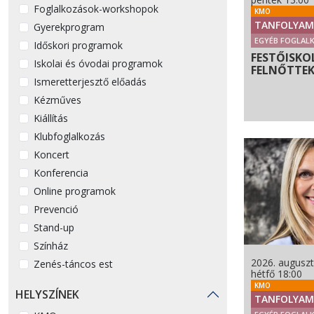
Foglalkozások-workshopok
KMO
TANFOLYAM
Gyerekprogram
EGYÉB FOGLAL
Időskori programok
FESTŐISKO
Iskolai és óvodai programok
FELNŐTTE
Ismeretterjesztő előadás
Kézműves
Kiállítás
Klubfoglalkozás
Koncert
Konferencia
Online programok
Prevenció
Stand-up
Színház
2026. auguszt
Zenés-táncos est
hétfő 18:00
KMO
HELYSZÍNEK
TANFOLYAM