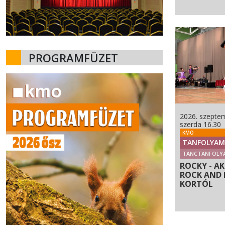
PROGRAMFÜZET
2026. szeptem
szerda 16.30
KMO
TANFOLYAM
TÁNCTANFOLY
ROCKY - A
ROCK AND R
KORTÓL