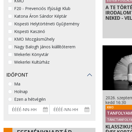
KMO
EGYÉB FOGLAL
A TE TÖRTÉ
F20 - Prevenciós Ifjúsági Klub
IRODALOMT
Katona Áron Sándor Képtár
NEKED - VE
Kispesti Helytörténeti Gyűjtemény
Kispesti Kaszinó
KMO Mozgásműhely
Nagy Balogh János kiállítóterem
Wekerlei Könyvtár
Wekerlei Kultúrház
IDŐPONT
Ma
Holnap
2026. szeptem
Ezen a hétvégén
kedd 16:30
KMO
TANFOLYAM
TÁNCTANFOLY
KLASSZIKUS