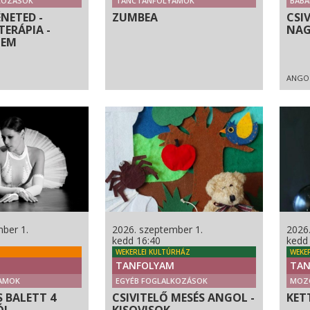
KOZÁSOK
TÁNCTANFOLYAMOK
BABÁ
NETED -
ZUMBEA
CSI
ERÁPIA -
NAG
LEM
ANGO
ber 1.
2026. szeptember 1.
2026
kedd 16:40
kedd
WEKERLEI KULTÚRHÁZ
WEKE
TANFOLYAM
TAN
AMOK
EGYÉB FOGLALKOZÁSOK
MOZ
 BALETT 4
CSIVITELŐ MESÉS ANGOL -
KET