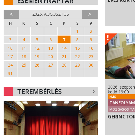
ESEMÉNYNAPTÁR
ÉVES KORT
<
>
2026. AUGUSZTUS
H
K
S
C
P
S
V
27
28
29
30
31
1
2
3
4
5
6
7
8
9
10
11
12
13
14
15
16
17
18
19
20
21
22
23
24
25
26
27
28
29
30
31
1
2
3
4
5
6
2026. szeptem
TEREMBÉRLÉS
kedd 19:00
KMO
TANFOLYAM
MOZGÁSOS TA
GERINCTO