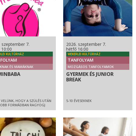
. szeptember 7.
2026. szeptember 7.
 10:00
hétfő 16:00
RLEI KULTÚRHÁZ
WEKERLEI KULTÚRHÁZ
FOLYAM
TANFOLYAM
KNAK ÉS MAMÁKNAK
MOZGÁSOS TANFOLYAMOK
INBABA
GYERMEK ÉS JUNIOR
BREAK
 VELÜNK, HOGY A SZÜLÉS UTÁN
5-10 ÉVESEKNEK
JOBB FORMÁDBAN RAGYOGJ