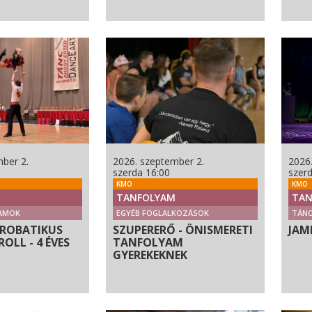
ber 2.
2026. szeptember 2.
2026
szerda 16:00
szer
KMO
KMO
TANFOLYAM
TAN
AMOK
EGYÉB FOGLALKOZÁSOK
TÁN
KROBATIKUS
SZUPERERŐ - ÖNISMERETI
JAM
OLL - 4 ÉVES
TANFOLYAM
GYEREKEKNEK