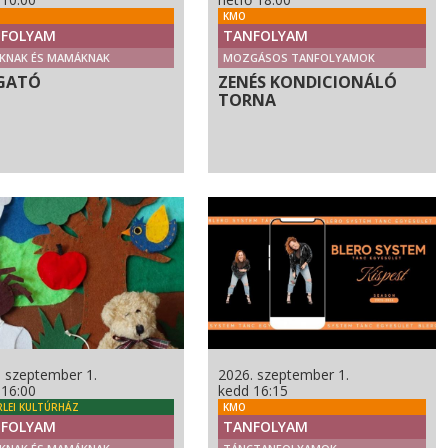
KMO
FOLYAM
TANFOLYAM
KNAK ÉS MAMÁKNAK
MOZGÁSOS TANFOLYAMOK
GATÓ
ZENÉS KONDICIONÁLÓ
TORNA
. szeptember 1.
2026. szeptember 1.
 16:00
kedd 16:15
RLEI KULTÚRHÁZ
KMO
FOLYAM
TANFOLYAM