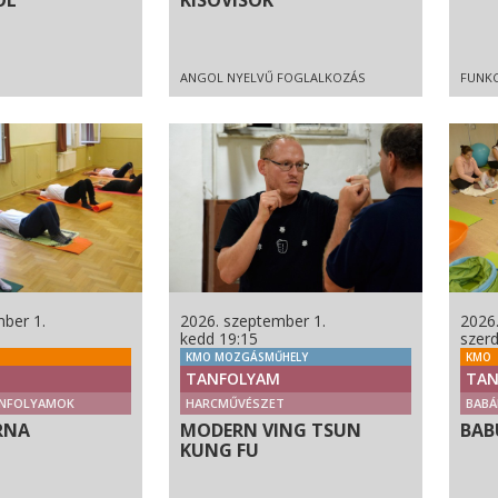
ÓL
KISOVISOK
ANGOL NYELVŰ FOGLALKOZÁS
FUNKC
ber 1.
2026. szeptember 1.
2026
kedd 19:15
szer
KMO MOZGÁSMŰHELY
KMO
TANFOLYAM
TAN
NFOLYAMOK
HARCMŰVÉSZET
BABÁ
RNA
MODERN VING TSUN
BAB
KUNG FU