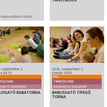
TÁNCISKOLA
IONÁLIS ERŐNLÉTI EDZÉS
. szeptember 2.
2026. szeptember 2.
da 09:15
szerda 10:00
KMO
FOLYAM
TANFOLYAM
KNAK ÉS MAMÁKNAK
BABÁKNAK ÉS MAMÁKNAK
USGATÓ BABATORNA
BABUSGATÓ TIPEGŐ
TORNA