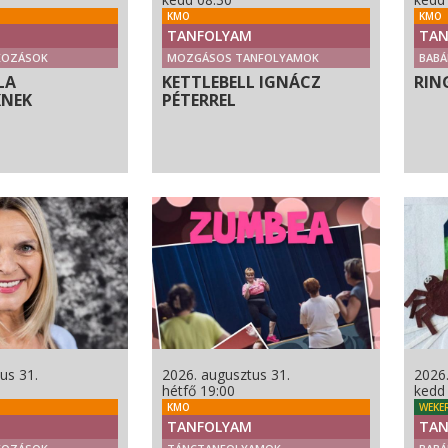
KMO
KMO
TANFOLYAM
TAN
KOZÁSOK
MOZGÁSOS TANFOLYAMOK
BABÁ
LA
KETTLEBELL IGNÁCZ
RIN
KNEK
PÉTERREL
us 31.
2026. augusztus 31.
2026
hétfő 19:00
kedd
KMO
WEKE
TANFOLYAM
TAN