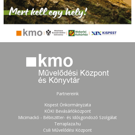
Partnereink
Kispest Önkormányzata
KÖKI Bevásárlóközpont
Micimackó - Bébiszitter- és Idősgondozó Szolgálat
Terraplaza.hu
Csili Művelődési Központ