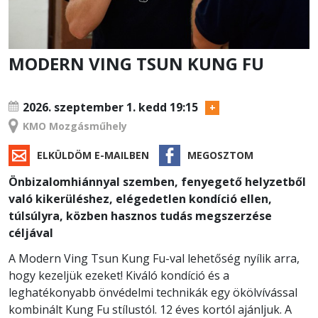
MODERN VING TSUN KUNG FU
TANFOLYAM
2026. szeptember 1.
kedd 19:15
KMO Mozgásműhely
ELKÜLDÖM E-MAILBEN
MEGOSZTOM
Önbizalomhiánnyal szemben, fenyegető helyzetből
való kikerüléshez, elégedetlen kondíció ellen,
túlsúlyra, közben hasznos tudás megszerzése
céljával
A Modern Ving Tsun Kung Fu-val lehetőség nyílik arra,
hogy kezeljük ezeket! Kiváló kondíció és a
leghatékonyabb önvédelmi technikák egy ökölvívással
kombinált Kung Fu stílustól. 12 éves kortól ajánljuk. A