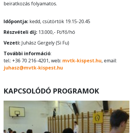
beiratkozás folyamatos.
Időpontja:
kedd, csütörtök 19.15-20.45
Részvételi díj:
13.000,- Ft/fő/hó
Vezeti:
Juhász Gergely (Si Fu)
További információ
:
tel.: +36 70 216-4201, web:
mvtk-kispest.hu
, email:
juhasz@mvtk-kispest.hu
KAPCSOLÓDÓ PROGRAMOK