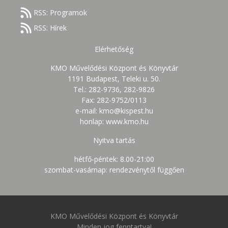
RSS: Programok
RSS: Hírek
Elérhetőség
KMO Művelődési Központ és Könyvtár
1191 Budapest, Teleki u. 50.
Tel.: 282-9736, 282-9826
Fax: 282-9752/0113
e-mail: kmo@kispest.hu
honlap: www.kmo.hu
Nyitva tartás
hétfő-péntek: 8.00-21:00
szombat-vasárnap: rendezvénytől függően
KMO Művelődési Központ és Könyvtár
Minden jog fenntartva!