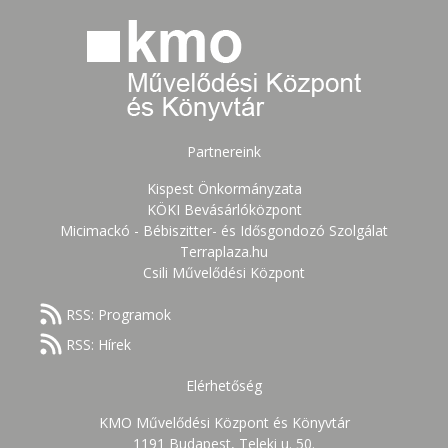
Partnereink
Kispest Önkormányzata
KÖKI Bevásárlóközpont
Micimackó - Bébiszitter- és Idősgondozó Szolgálat
Terraplaza.hu
Csili Művelődési Központ
RSS: Programok
RSS: Hírek
Elérhetőség
KMO Művelődési Központ és Könyvtár
1191 Budapest, Teleki u. 50.