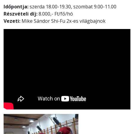
Időpontja:
szerda 18.00-19.30, szombat 9.00-11.00
Részvételi díj:
8.000,- Ft/fő/hó
Vezeti:
Mike Sándor Shi-Fu 2x-es világbajnok