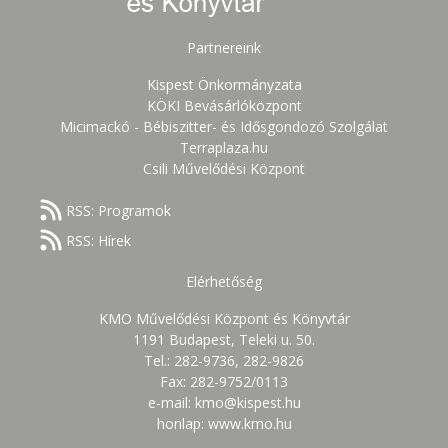
Partnereink
Kispest Önkormányzata
KÖKI Bevásárlóközpont
Micimackó - Bébiszitter- és Idősgondozó Szolgálat
Terraplaza.hu
Csili Művelődési Központ
RSS: Programok
RSS: Hírek
Elérhetőség
KMO Művelődési Központ és Könyvtár
1191 Budapest, Teleki u. 50.
Tel.: 282-9736, 282-9826
Fax: 282-9752/0113
e-mail: kmo@kispest.hu
honlap: www.kmo.hu