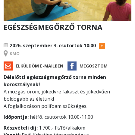
EGÉSZSÉGMEGŐRZŐ TORNA
TANFOLYAM
2026. szeptember 3.
csütörtök 10:00
KMO
ELKÜLDÖM E-MAILBEN
MEGOSZTOM
Délelőtti egészségmegőrző torna minden
korosztálynak!
A mozgás öröm, jókedvre fakaszt és jókedvűen
boldogabb az életünk!
A foglalkozáson polifoam szükséges.
Időpontja:
hétfő, csütörtök 10.00-11.00
Részvételi díj:
1.700,- Ft/fő/alkalom
Vezeti:
Paál Krisztina táncpedagógus