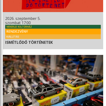
2026. szeptember 5.
szombat 17:00
WEKERLEI KULTÚRHÁZ
RENDEZVÉNY
KIÁLLÍTÁS
ISMÉTLŐDŐ TÖRTÉNETEK