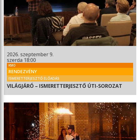
2026. szeptember 9.
szerda 18:00
KMO
RENDEZVÉNY
ISMERETTERJESZTŐ ELŐADÁS
VILÁGJÁRÓ – ISMERETTERJESZTŐ ÚTI-SOROZAT