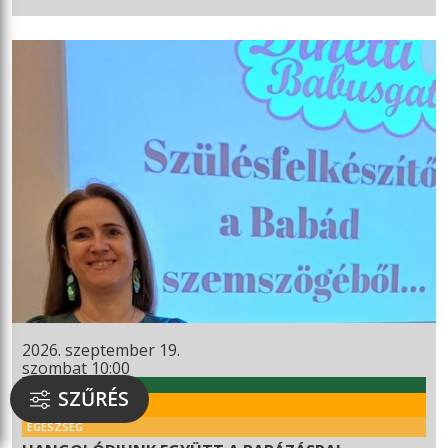
2026. szeptember 19.
szombat 10:00
WEKERLEI KULTÚRHÁZ
SZŰRÉS
RENDEZVÉNY
EGÉSZSÉG