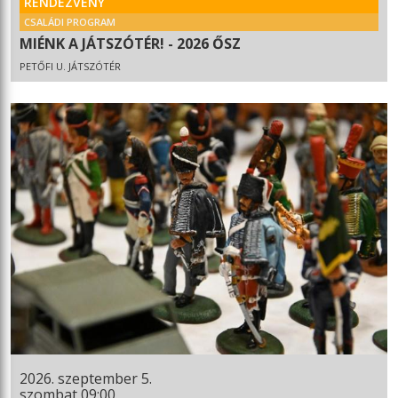
RENDEZVÉNY
CSALÁDI PROGRAM
MIÉNK A JÁTSZÓTÉR! - 2026 ŐSZ
PETŐFI U. JÁTSZÓTÉR
2026. szeptember 5.
szombat 09:00