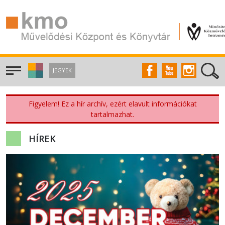
JEGYEK
Figyelem! Ez a hír archív, ezért elavult információkat
tartalmazhat.
HÍREK