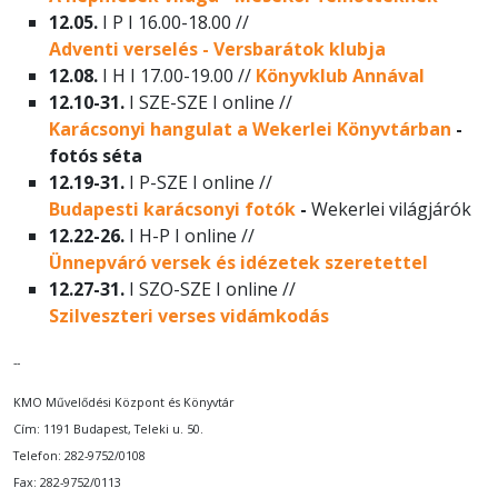
12.05.
I P I 16.00-18.00 //
Adventi verselés - Versbarátok klubja
12.08.
I H I 17.00-19.00 //
Könyvklub Annával
12.10-31.
I SZE-SZE I online //
Karácsonyi hangulat a Wekerlei Könyvtárban
-
fotós séta
12.19-31.
I P-SZE I online //
Budapesti karácsonyi fotók
-
Wekerlei világjárók
12.22-26.
I H-P I online //
Ünnepváró versek és idézetek szeretettel
12.27-31.
I SZO-SZE I online //
Szilveszteri verses vidámkodás
--
KMO Művelődési Központ és Könyvtár
Cím: 1191 Budapest, Teleki u. 50.
Telefon: 282-9752/0108
Fax: 282-9752/0113