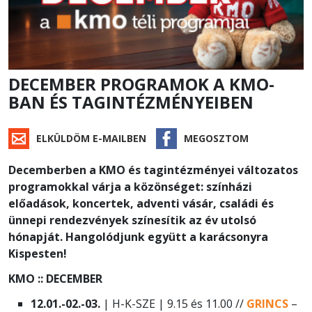
DECEMBER PROGRAMOK A KMO-
BAN ÉS TAGINTÉZMÉNYEIBEN
ELKÜLDÖM E-MAILBEN
MEGOSZTOM
Decemberben a KMO és tagintézményei változatos
programokkal várja a közönséget: színházi
előadások, koncertek, adventi vásár, családi és
ünnepi rendezvények színesítik az év utolsó
hónapját. Hangolódjunk együtt a karácsonyra
Kispesten!
KMO :: DECEMBER
12.01.-02.-03.
| H-K-SZE | 9.15 és 11.00 //
GRINCS
–