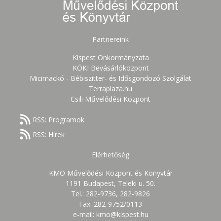
Partnereink
Kispest Önkormányzata
KÖKI Bevásárlóközpont
Micimackó - Bébiszitter- és Idősgondozó Szolgálat
Terraplaza.hu
Csili Művelődési Központ
RSS: Programok
RSS: Hírek
Elérhetőség
KMO Művelődési Központ és Könyvtár
1191 Budapest, Teleki u. 50.
Tel.: 282-9736, 282-9826
Fax: 282-9752/0113
e-mail: kmo@kispest.hu