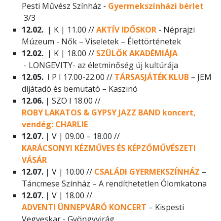
Pesti Művész Színház -
Gyermekszínházi bérlet
3/3
12.02.
| K | 11.00 //
AKTÍV IDŐSKOR
- Néprajzi
Múzeum - Nők – Viseletek – Élettörténetek
12.02.
| K | 18.00 //
SZÜLŐK AKADÉMIÁJA
- LONGEVITY- az életminőség új kultúrája
12.05.
I P I 17.00-22.00 //
TÁRSASJÁTÉK KLUB
– JEM
díjátadó és bemutató – Kaszinó
12.06.
| SZO I 18.00 //
ROBY LAKATOS & GYPSY JAZZ BAND koncert,
vendég: CHARLIE
12.07.
| V | 09.00 – 18.00 //
KARÁCSONYI KÉZMŰVES ÉS KÉPZŐMŰVÉSZETI
VÁSÁR
12.07.
| V | 10.00 //
CSALÁDI GYERMEKSZÍNHÁZ
–
Táncmese Színház – A rendíthetetlen Ólomkatona
12.07.
| V | 18.00 //
ADVENTI ÜNNEPVÁRÓ KONCERT
– Kispesti
Vegyeskar - Gyöngyvirág