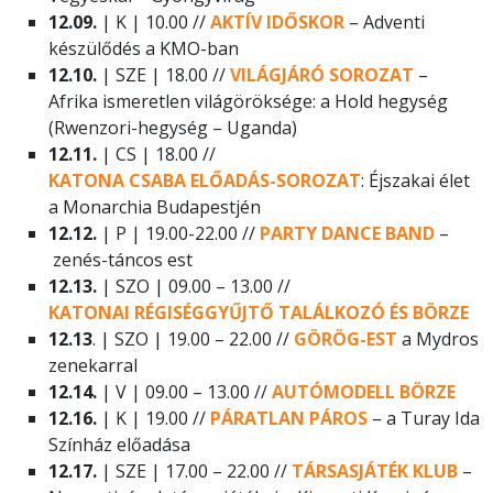
12.09.
| K | 10.00 //
AKTÍV IDŐSKOR
– Adventi
készülődés a KMO-ban
12.10.
| SZE | 18.00 //
VILÁGJÁRÓ SOROZAT
–
Afrika ismeretlen világöröksége: a Hold hegység
(Rwenzori-hegység – Uganda)
12.11.
| CS | 18.00 //
KATONA CSABA ELŐADÁS-SOROZAT
: Éjszakai élet
a Monarchia Budapestjén
12.12.
| P | 19.00-22.00 //
PARTY DANCE BAND
–
zenés-táncos est
12.13.
| SZO | 09.00 – 13.00 //
KATONAI RÉGISÉGGYŰJTŐ TALÁLKOZÓ ÉS BÖRZE
12.13
. | SZO | 19.00 – 22.00 //
GÖRÖG-EST
a Mydros
zenekarral
12.14.
| V | 09.00 – 13.00 //
AUTÓMODELL BÖRZE
12.16.
| K | 19.00 //
PÁRATLAN PÁROS
– a Turay Ida
Színház előadása
12.17.
| SZE | 17.00 – 22.00 //
TÁRSASJÁTÉK KLUB
–