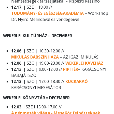
Nemzetiségek társasjátékai – Kispesti Kaszinó
12.17.
| SZE | 18.00 //
TUDOMÁNY- ÉS EGÉSZSÉGAKADÉMIA
– Workshop
Dr. Nyírő Melindával és vendégeivel
WEKERLEI KULTÚRHÁZ :: DECEMBER
12.06.
| SZO | 10.30-12.00 //
MIKULÁS BÁBSZÍNHÁZA
– AZ IGAZI MIKULÁS
12.06.
| SZO | 19.00-23.00 //
WEKERLEI KÁVÉHÁZ
12.13.
| SZO | 9.00-12.00 //
PIPITÉR
– KARÁCSONYI
BABAJÁTSZÓ
12.13.
| SZO | 17.00-18.30 //
KUCKAKAÓ
-
KARÁCSONYI MESESÁTOR
WEKERLEI KÖNYVTÁR :: DECEMBER
12.03.
I SZE I 15.00-17.00 //
A népmesék világa - MeseKör felnőtteknek