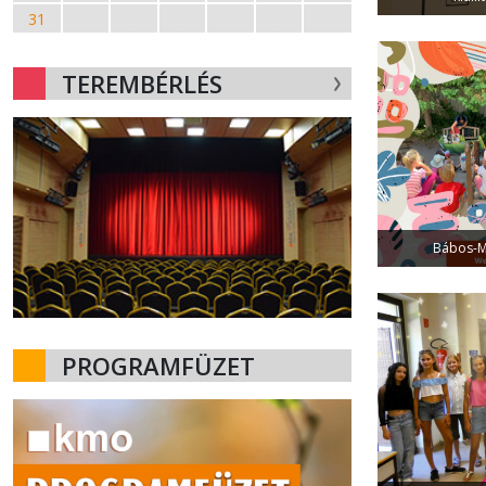
31
1
2
3
4
5
6
TEREMBÉRLÉS
Bábos-Me
PROGRAMFÜZET