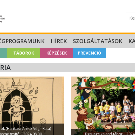
ÉGPROGRAMUNK
HÍREK
SZOLGÁLTATÁSOK
K
TÁBOROK
KÉPZÉSEK
PREVENCIÓ
RIA
k (Hankusz Anikó-Végh Kata)
ításmegnyitó :: 2024.08.30.
Dzsungelkaland tábor :: 2024