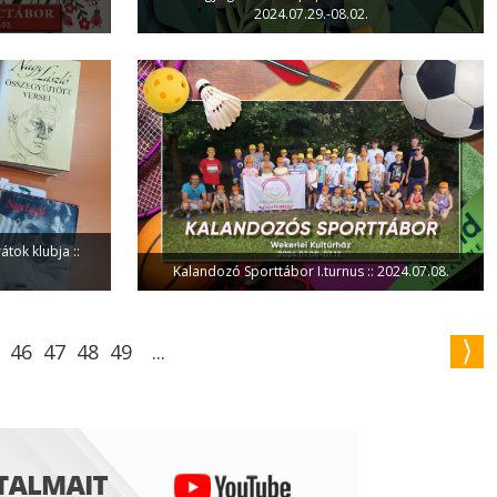
2024.07.29.-08.02.
tok klubja ::
Kalandozó Sporttábor I.turnus :: 2024.07.08.
46
47
48
49
...