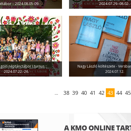
attábor :: 2024.08.05-09.
2024.07.29.-08.02..
ölő néptánctábor I.turnus ::
Nagy László költészete - Versbará
2024.07.22.-26.
2024.07.12.
...
38
39
40
41
42
43
44
45