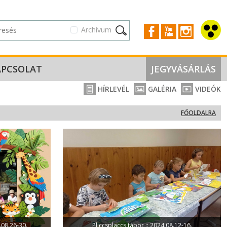
Archívum
APCSOLAT
JEGYVÁSÁRLÁS
HÍRLEVÉL
GALÉRIA
VIDEÓK
FŐOLDALRA
.08.26-30.
Pliccsplaccs tábor :: 2024.08.12-16.