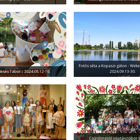
Fotós séta a Kopaszi-gáton - Wekerl
sés Tábor :: 2024.08.12-16.
2024.09.13-30.
Csűrdöngölő néptánctábor II.