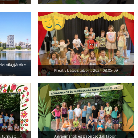
ei világjárók ::
Kreatív bábos tábor :: 2024.08.05-09.
 turnus ::
Agyagmanók és papírcsodák tábor ::