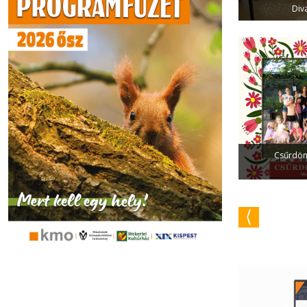
Div
Csűrdöng