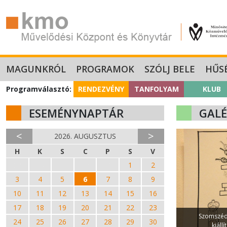
MAGUNKRÓL
PROGRAMOK
SZÓLJ BELE
HŰS
Programválasztó:
RENDEZVÉNY
TANFOLYAM
KLUB
ESEMÉNYNAPTÁR
GALÉ
<
>
2026. AUGUSZTUS
H
K
S
C
P
S
V
27
28
29
30
31
1
2
3
4
5
6
7
8
9
10
11
12
13
14
15
16
17
18
19
20
21
22
23
Szomszédo
24
25
26
27
28
29
30
kiáll