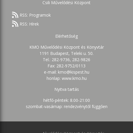
Csili Művelődési Központ
RSS: Programok
RSS: Hírek
Elérhetőség
KMO Művelődési Központ és Könyvtár
1191 Budapest, Teleki u. 50.
Tel.: 282-9736, 282-9826
Fax: 282-9752/0113
e-mail: kmo@kispest.hu
honlap: www.kmo.hu
Nyitva tartás
hétfő-péntek: 8.00-21:00
szombat-vasárnap: rendezvénytől függően