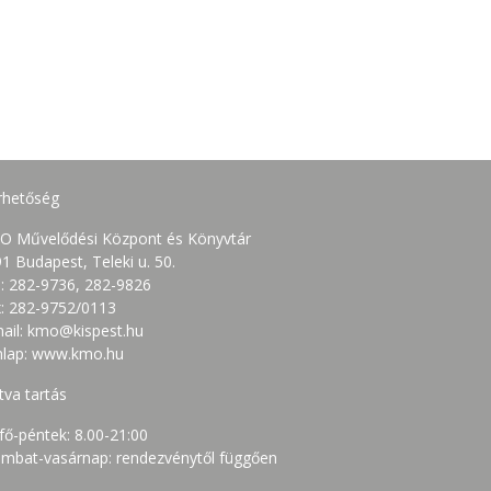
rhetőség
O Művelődési Központ és Könyvtár
1 Budapest, Teleki u. 50.
.: 282-9736, 282-9826
: 282-9752/0113
ail: kmo@kispest.hu
nlap: www.kmo.hu
tva tartás
fő-péntek: 8.00-21:00
mbat-vasárnap: rendezvénytől függően