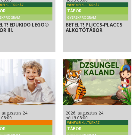
RLEI KULTÚRHÁZ
WEKERLEI KULTÚRHÁZ
OR
TÁBOR
REKPROGRAM
GYEREKPROGRAM
ELT! EDUKIDO LEGO®
BETELT! PLICCS-PLACCS
R III.
ALKOTÓTÁBOR
 augusztus 24.
2026. augusztus 24.
 08:00
hétfő 08:00
WEKERLEI KULTÚRHÁZ
OR
TÁBOR