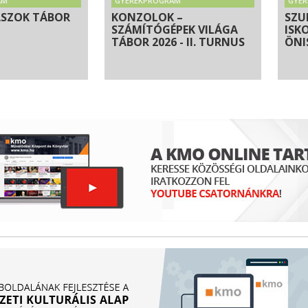
AM
GYEREKPROGRAM
GYE
ÁSZOK TÁBOR
KONZOLOK –
SZU
SZÁMÍTÓGÉPEK VILÁGA
ISK
TÁBOR 2026 - II. TURNUS
ÖNI