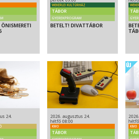
WEKERLEI KULTÚRHÁZ
WEKE
TÁBOR
TÁB
AM
GYEREKPROGRAM
GYE
 ÖNISMERETI
BETELT! DIVATTÁBOR
BET
6
TÁBO
us 24.
2026. augusztus 24.
2026.
hétfő 08:00
hétfő
NÓ
KMO
KMO
TÁBOR
TÁB