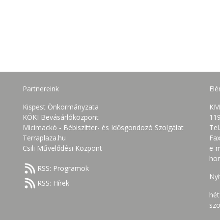
Partnereink
Elé
Kispest Önkormányzata
KM
KÖKI Bevásárlóközpont
119
Micimackó - Bébiszitter- és Idősgondozó Szolgálat
Tel
Terraplaza.hu
Fax
Csili Művelődési Központ
e-m
ho
RSS: Programok
Nyi
RSS: Hírek
hét
szo