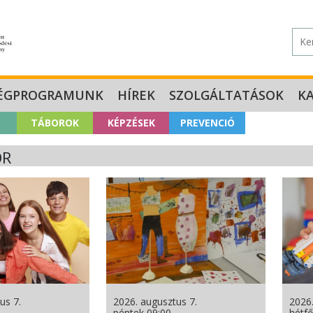
ÉGPROGRAMUNK
HÍREK
SZOLGÁLTATÁSOK
K
TÁBOROK
KÉPZÉSEK
PREVENCIÓ
OR
us 7.
2026. augusztus 7.
2026.
péntek 09:00
hétfő