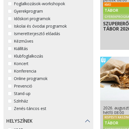
Foglalkozások-workshopok
KMO
TÁBOR
Gyerekprogram
GYEREKPROGR
Időskori programok
SZUPERERŐ
Iskolai és óvodai programok
TÁBOR 202
Ismeretterjesztő előadás
Kézműves
Kiállítás
Klubfoglalkozás
Koncert
Konferencia
Online programok
Prevenció
Stand-up
Színház
2026. auguszt
Zenés-táncos est
hétfő 08:00
KISPESTI KASZI
HELYSZÍNEK
TÁBOR