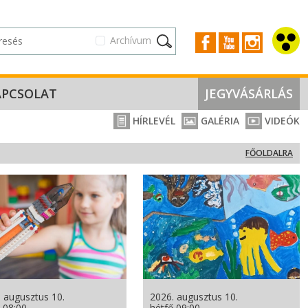
Archívum
APCSOLAT
JEGYVÁSÁRLÁS
HÍRLEVÉL
GALÉRIA
VIDEÓK
FŐOLDALRA
 augusztus 10.
2026. augusztus 10.
 08:00
hétfő 09:00