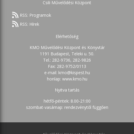
Csili Művelődési Központ
RSS: Programok
RSS: Hírek
Elérhetőség
KMO Művelődési Központ és Könyvtár
1191 Budapest, Teleki u. 50.
Tel.: 282-9736, 282-9826
Fax: 282-9752/0113
e-mail: kmo@kispest.hu
honlap: www.kmo.hu
Nyitva tartás
hétfő-péntek: 8.00-21:00
szombat-vasárnap: rendezvénytől függően