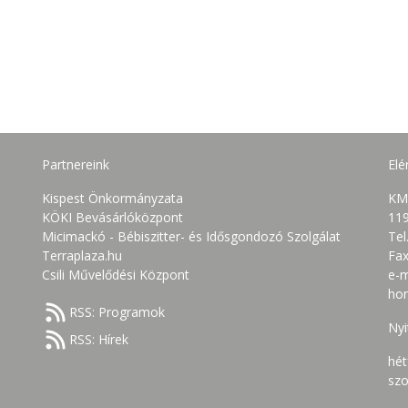
Partnereink
Elé
Kispest Önkormányzata
KM
KÖKI Bevásárlóközpont
119
Micimackó - Bébiszitter- és Idősgondozó Szolgálat
Tel
Terraplaza.hu
Fax
Csili Művelődési Központ
e-m
ho
RSS: Programok
Nyi
RSS: Hírek
hét
szo