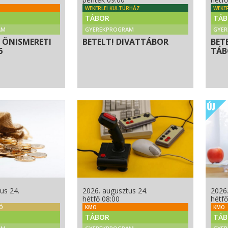
WEKERLEI KULTÚRHÁZ
WEKE
TÁBOR
TÁB
AM
GYEREKPROGRAM
GYE
 ÖNISMERETI
BETELT! DIVATTÁBOR
BET
6
TÁBO
us 24.
2026. augusztus 24.
2026.
hétfő 08:00
hétfő
NÓ
KMO
KMO
TÁBOR
TÁB