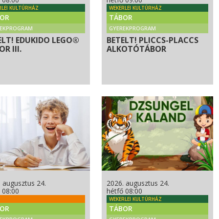
RLEI KULTÚRHÁZ
WEKERLEI KULTÚRHÁZ
OR
TÁBOR
REKPROGRAM
GYEREKPROGRAM
ELT! EDUKIDO LEGO®
BETELT! PLICCS-PLACCS
R III.
ALKOTÓTÁBOR
 augusztus 24.
2026. augusztus 24.
 08:00
hétfő 08:00
WEKERLEI KULTÚRHÁZ
OR
TÁBOR