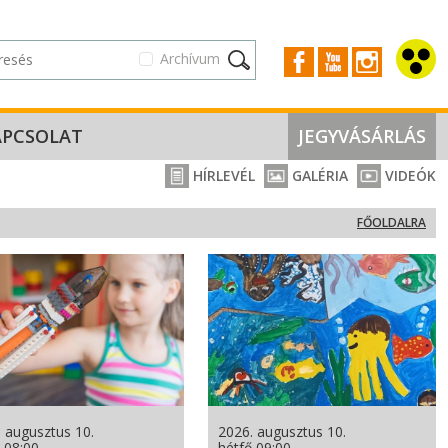
Archívum
APCSOLAT
JEGYVÁSÁRLÁS
HÍRLEVÉL
GALÉRIA
VIDEÓK
FŐOLDALRA
 augusztus 10.
2026. augusztus 10.
 08:00
hétfő 09:00