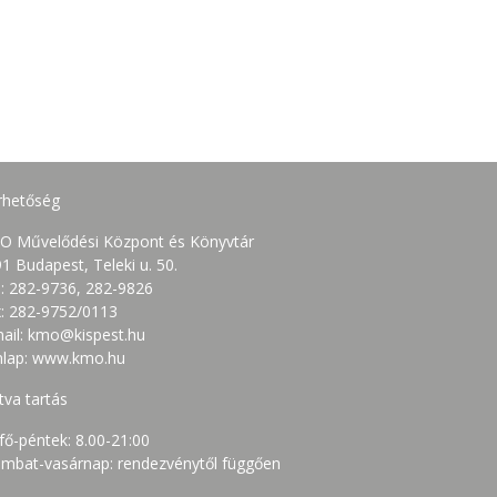
rhetőség
O Művelődési Központ és Könyvtár
1 Budapest, Teleki u. 50.
.: 282-9736, 282-9826
: 282-9752/0113
ail: kmo@kispest.hu
nlap: www.kmo.hu
tva tartás
fő-péntek: 8.00-21:00
mbat-vasárnap: rendezvénytől függően