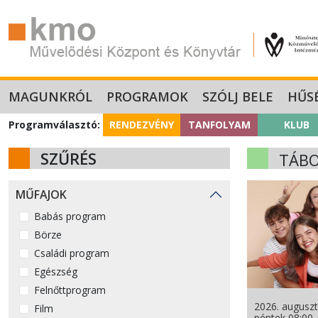
MAGUNKRÓL
PROGRAMOK
SZÓLJ BELE
HŰS
Programválasztó:
RENDEZVÉNY
TANFOLYAM
KLUB
SZŰRÉS
TÁB
MŰFAJOK
Babás program
Börze
Családi program
Egészség
Felnőttprogram
2026. auguszt
Film
péntek 08:00