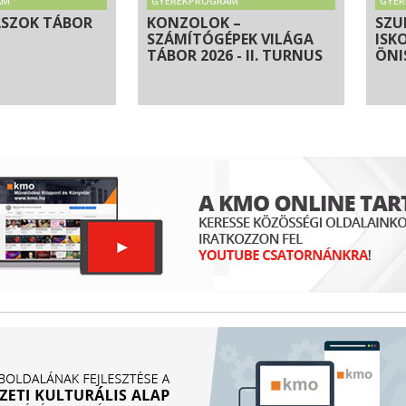
AM
GYEREKPROGRAM
GYE
ÁSZOK TÁBOR
KONZOLOK –
SZU
SZÁMÍTÓGÉPEK VILÁGA
ISK
TÁBOR 2026 - II. TURNUS
ÖNI