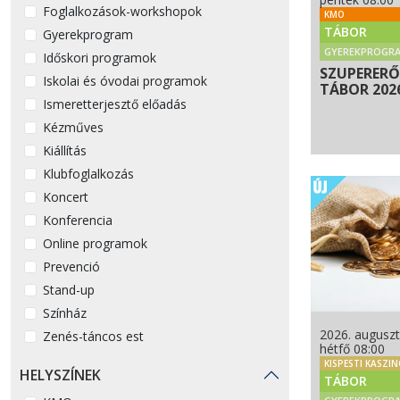
Foglalkozások-workshopok
KMO
TÁBOR
Gyerekprogram
GYEREKPROGR
Időskori programok
SZUPERERŐ
Iskolai és óvodai programok
TÁBOR 202
Ismeretterjesztő előadás
Kézműves
Kiállítás
Klubfoglalkozás
Koncert
Konferencia
Online programok
Prevenció
Stand-up
Színház
2026. auguszt
Zenés-táncos est
hétfő 08:00
KISPESTI KASZI
HELYSZÍNEK
TÁBOR