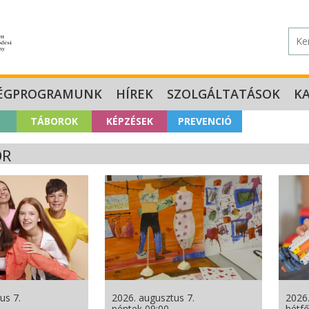
ÉGPROGRAMUNK
HÍREK
SZOLGÁLTATÁSOK
K
TÁBOROK
KÉPZÉSEK
PREVENCIÓ
OR
us 7.
2026. augusztus 7.
2026.
péntek 09:00
hétfő