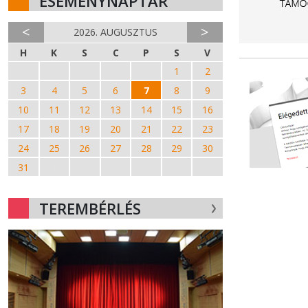
ESEMÉNYNAPTÁR
<
>
2026. AUGUSZTUS
H
K
S
C
P
S
V
27
28
29
30
31
1
2
3
4
5
6
7
8
9
10
11
12
13
14
15
16
17
18
19
20
21
22
23
24
25
26
27
28
29
30
31
1
2
3
4
5
6
TEREMBÉRLÉS