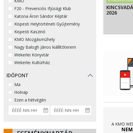
KMO
GYEREKPROGR
KINCSVAD
F20 - Prevenciós Ifjúsági Klub
2026
Katona Áron Sándor Képtár
Kispesti Helytörténeti Gyűjtemény
Kispesti Kaszinó
KMO Mozgásműhely
Nagy Balogh János kiállítóterem
Wekerlei Könyvtár
Wekerlei Kultúrház
IDŐPONT
Ma
Holnap
Ezen a hétvégén