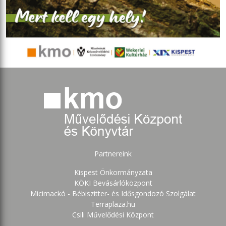
Partnereink
Kispest Önkormányzata
KÖKI Bevásárlóközpont
Micimackó - Bébiszitter- és Idősgondozó Szolgálat
Terraplaza.hu
Csili Művelődési Központ