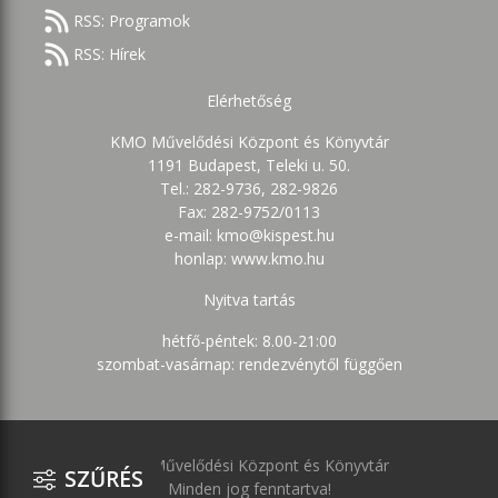
RSS: Programok
RSS: Hírek
Elérhetőség
KMO Művelődési Központ és Könyvtár
1191 Budapest, Teleki u. 50.
Tel.: 282-9736, 282-9826
Fax: 282-9752/0113
e-mail: kmo@kispest.hu
honlap: www.kmo.hu
Nyitva tartás
hétfő-péntek: 8.00-21:00
szombat-vasárnap: rendezvénytől függően
KMO Művelődési Központ és Könyvtár
SZŰRÉS
Minden jog fenntartva!