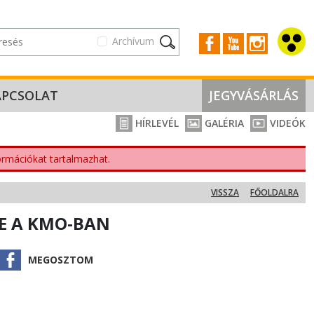
Archívum
APCSOLAT
JEGYVÁSÁRLÁS
HÍRLEVÉL
GALÉRIA
VIDEÓK
nformációkat tartalmazhat.
VISSZA
FŐOLDALRA
E A KMO-BAN
MEGOSZTOM