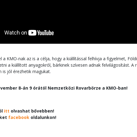
 a KMO-nak az is a célja, hogy a kiállítással felhívja a figyelmet, F
tni a kiállított anyagokról, bárkinek szívesen adnak felvilágosítást.
n is jól érezhetik magukat.
november 8-án 9 órától Nemzetközi Rovarbörze a KMO-ban!
ól
itt
olvashat bővebben!
nket
facebook
oldalunkon!