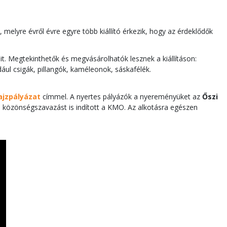
lyre évről évre egyre több kiállító érkezik, hogy az érdeklődők
ait. Megtekinthetők és megvásárolhatók lesznek a kiállításon:
ául csigák, pillangók, kaméleonok, sáskafélék.
jzpályázat
címmel. A nyertes pályázók a nyereményüket az
Őszi
n közönségszavazást is indított a KMO. Az alkotásra egészen