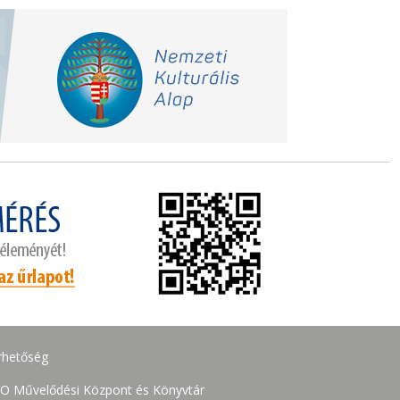
rhetőség
O Művelődési Központ és Könyvtár