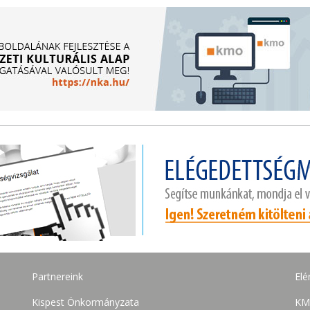
Partnereink
Elé
Kispest Önkormányzata
KM