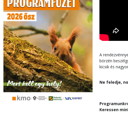
A rendezvénnyel
börzén beszélge
kicsik és nagyo
Ne feledje, 
Programunkr
Keressen mi