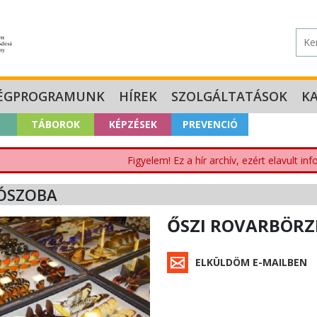
ÉGPROGRAMUNK
HÍREK
SZOLGÁLTATÁSOK
K
TÁBOROK
KÉPZÉSEK
PREVENCIÓ
Figyelem! Ez a hír archív, ezért elavult i
ÓSZOBA
ŐSZI ROVARBÖRZ
ELKÜLDÖM E-MAILBEN