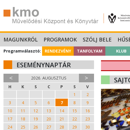
MAGUNKRÓL
PROGRAMOK
SZÓLJ BELE
HŰS
Programválasztó:
RENDEZVÉNY
TANFOLYAM
KLUB
ESEMÉNYNAPTÁR
<
>
2026. AUGUSZTUS
SAJT
H
K
S
C
P
S
V
27
28
29
30
31
1
2
3
4
5
6
7
8
9
10
11
12
13
14
15
16
17
18
19
20
21
22
23
24
25
26
27
28
29
30