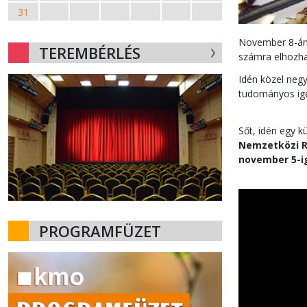
31
1
2
3
4
5
6
November 8-án 
TEREMBÉRLÉS
számra elhozha
Idén közel negy
tudományos igén
Sőt, idén egy k
Nemzetközi Ro
november 5-i
PROGRAMFÜZET