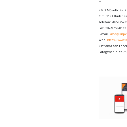
--
KMO Művelődési K
Cím: 1191 Budapest
Telefon: 282-9752/
Fax: 282-9752/0113
E-mail:
kmo@kispe
Web:
https://www.
Csatlakozzon Face
Látogasson el Yout