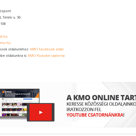
özpont
, Teleki u. 50.
0108
st.hu
kmo.hu
book oldalunkhoz:
KMO Facebook oldal
ube oldalunkra is:
KMO Youtube csatorna