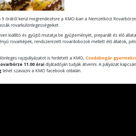
9 órától kerül megrendezésre a KMO-ban a Nemzetközi Rovarbörze, me
ssák rovarkülönlegességeiket.
ven kiállító és gyűjtő mutatja be gyűjteményét, preparált és élő állat
yű rovarképek, rendszerezett rovardobozok mellett élő állatok, péld
ülönleges rajzpályázatot is hirdetett a KMO,
Csodabogár gyermekra
varbörze 11.00 órai
díjátadóján tudják átvenni. A pályázat kapcsá
g
lehet szavazni a KMO facebook oldalán.