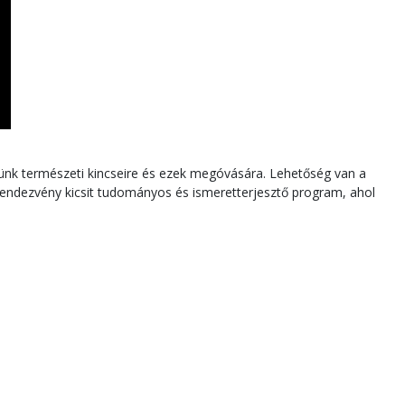
öldünk természeti kincseire és ezek megóvására. Lehetőség van a
 A rendezvény kicsit tudományos és ismeretterjesztő program, ahol