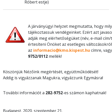
Róbert estje)
A járványügyi helyzet megmutatta, hogy mily
tájékoztassuk vendégeinket. Ezért azt javas
adják meg elérhetőségüket (név, e-mail cím/t
értesíteni Önöket az esetleges változásokró
az
informacio@kmo.kispest.hu
címre, vagy
9752/0112
mellék!
Köszönjük Nézőink megértését, együttműködését!
Addig is vigyázzanak Magukra, vigyázzunk Egymásra!
További információt a
282-9752
-es számon kaphatnak!
Budapest, 2020. szeptember 21.