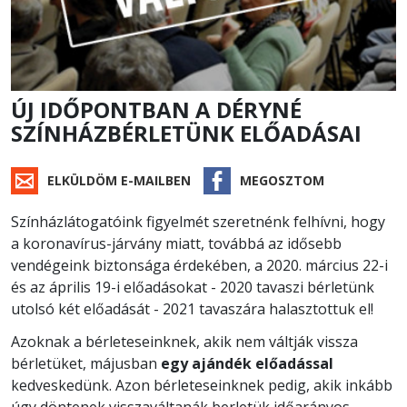
ÚJ IDŐPONTBAN A DÉRYNÉ
SZÍNHÁZBÉRLETÜNK ELŐADÁSAI
ELKÜLDÖM E-MAILBEN
MEGOSZTOM
Színházlátogatóink figyelmét szeretnénk felhívni, hogy
a koronavírus-járvány miatt, továbbá az idősebb
vendégeink biztonsága érdekében, a 2020. március 22-i
és az április 19-i előadásokat - 2020 tavaszi bérletünk
utolsó két előadását - 2021 tavaszára halasztottuk el!
Azoknak a bérleteseinknek, akik nem váltják vissza
bérletüket, májusban
egy ajándék előadással
kedveskedünk. Azon bérleteseinknek pedig, akik inkább
úgy döntenek visszaváltanák berletük időarányos