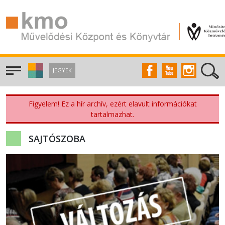
JEGYEK
Figyelem! Ez a hír archív, ezért elavult információkat
tartalmazhat.
SAJTÓSZOBA