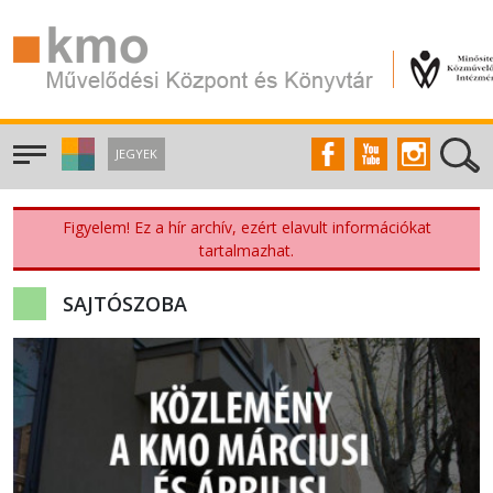
JEGYEK
Figyelem! Ez a hír archív, ezért elavult információkat
tartalmazhat.
SAJTÓSZOBA