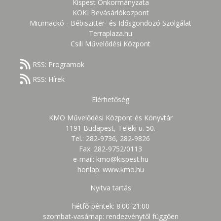
Kispest Önkormányzata
KÖKI Bevásárlóközpont
Micimackó - Bébiszitter- és Idősgondozó Szolgálat
Terraplaza.hu
Csili Művelődési Központ
RSS: Programok
RSS: Hírek
Elérhetőség
KMO Művelődési Központ és Könyvtár
1191 Budapest, Teleki u. 50.
Tel.: 282-9736, 282-9826
Fax: 282-9752/0113
e-mail: kmo@kispest.hu
honlap: www.kmo.hu
Nyitva tartás
hétfő-péntek: 8.00-21:00
szombat-vasárnap: rendezvénytől függően