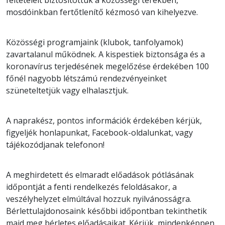
mosdóinkban fertőtlenítő kézmosó van kihelyezve.
Közösségi programjaink (klubok, tanfolyamok)
zavartalanul működnek. A kispestiek biztonsága és a
koronavírus terjedésének megelőzése érdekében 100
főnél nagyobb létszámú rendezvényeinket
szüneteltetjük vagy elhalasztjuk.
A naprakész, pontos információk érdekében kérjük,
figyeljék honlapunkat, Facebook-oldalunkat, vagy
tájékozódjanak telefonon!
A meghirdetett és elmaradt előadások pótlásának
időpontját a fenti rendelkezés feloldásakor, a
veszélyhelyzet elmúltával hozzuk nyilvánosságra.
Bérlettulajdonosaink későbbi időpontban tekinthetik
majd meg bérletes előadásaikat. Kérjük, mindenképpen