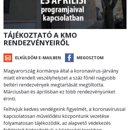
TÁJÉKOZTATÓ A KMO
RENDEZVÉNYEIRŐL
ELKÜLDÖM E-MAILBEN
MEGOSZTOM
Magyarország kormánya által a koronavírus-járvány
miatt elrendelt veszélyhelyzet a száz főnél nagyobb
beltéri rendezvények megtartását megtiltotta.
Márciusban és áprilisban ez több rendezvényünket
érinti.
Felhívjuk kedves vendégeink figyelmét, a koronavírussal
kapcsolatosan művelődési központunk vezetése
folyamatosan tájékozódik, az alapvető védekezés
feltételeit biztosítottuk a közösségi terekben,