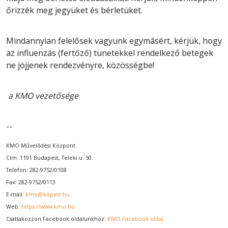
őrizzék meg jegyüket és bérletüket.
Mindannyian felelősek vagyunk egymásért, kérjük, hogy
az influenzás (fertőző) tünetekkel rendelkező betegek
ne jöjjenek rendezvényre, közösségbe!
a KMO vezetősége
--
KMO Művelődési Központ
Cím: 1191 Budapest, Teleki u. 50.
Telefon: 282-9752/0108
Fax: 282-9752/0113
E-mail:
kmo@kispest.hu
Web:
https://www.kmo.hu
Csatlakozzon Facebook oldalunkhoz:
KMO Facebook oldal