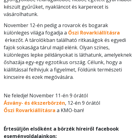
készült gyűrűket, nyakláncot és karperecet is
vásárolhatunk.
November 12-én pedig a rovarok és bogarak
különleges világa fogadja a
Őszi Rovarkiállításra
érkezőt. A tárolókban található ritkaságok és egyedi
fajok sokasága tárul majd elénk. Olyan színes,
különleges lepke példányokat is láthatunk, amelyeknek
őshazája egy-egy egzotikus ország. Célunk, hogy a
kiállítással felhívjuk a figyelmet, Földünk természeti
kincseire és ezek megóvására.
Ne feledje! November 11-én 9 órától
Ásvány- és ékszerbörzén
, 12-én 9 órától
Őszi Rovarkiállításra
a KMO-ban!
Értesüljön elsőként a börzék híreiről facebook
eseményoldalainkon: