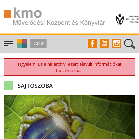
JEGYEK
Figyelem! Ez a hír archív, ezért elavult információkat
tartalmazhat.
SAJTÓSZOBA