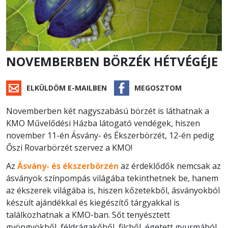
NOVEMBERBEN BÖRZÉK HÉTVÉGÉJE
ELKÜLDÖM E-MAILBEN
MEGOSZTOM
Novemberben két nagyszabású börzét is láthatnak a
KMO Művelődési Házba látogató vendégek, hiszen
november 11-én Ásvány- és Ékszerbörzét, 12-én pedig
Őszi Rovarbörzét szervez a KMO!
Az
Ásvány- és ékszerbörzén
az érdeklődők nemcsak az
ásványok színpompás világába tekinthetnek be, hanem
az ékszerek világába is, hiszen kőzetekből, ásványokból
készült ajándékkal és kiegészítő tárgyakkal is
találkozhatnak a KMO-ban. Sőt tenyésztett
gyöngyökből, féldrágakőből, filcből, égetett gyurmából