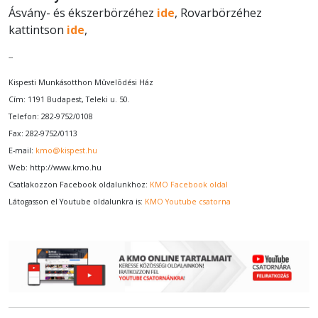
Ásvány- és ékszerbörzéhez
ide
, Rovarbörzéhez
kattintson
ide
,
--
Kispesti Munkásotthon Mûvelõdési Ház
Cím: 1191 Budapest, Teleki u. 50.
Telefon: 282-9752/0108
Fax: 282-9752/0113
E-mail:
kmo@kispest.hu
Web:
http://www.kmo.hu
Csatlakozzon Facebook oldalunkhoz:
KMO Facebook oldal
Látogasson el Youtube oldalunkra is:
KMO Youtube csatorna