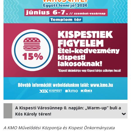
A Kispesti Városünnep 0. napján: „Warm-up” buli a
Kós Károly téren!
A KMO M
űvelődési Központja és Kispest Önkormányzata