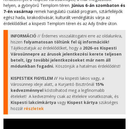
helyen, a gyönyörű Templom téren.
Június 6-án szombaton és
7-én vasárnap
remek hangulatú családi program, sztárfellépők
egész hada, kirakodóvásár, kulturált vendéglátás várja az
érdeklődőket a kispesti Templom téren és az Ady Endre úton.
INFORMÁCIÓ
// Érdemes visszalátogatni erre az oldalunkra,
hiszen
folyamatosan töltünk fel új információk!
Tájékoztatjuk az érdeklődőket, hogy a
2026-os Kispesti
Városünnepre az árusok jelentkezési kerete teljesen
betelt, így további jelentkezéseket már nem áll
módunkban fogadni.
Köszönjük a hatalmas érdeklődést!
KISPESTIEK FIGYELEM //
Ha kispesti lakos vagy, a
Városünnep ideje alatt, a Kurjantó Bisztrónál
15%
kedvezménnyel
kóstolhatod meg a legfinomabb
ételeket! A kedvezmény csak az ételekre vonatkoznak, és
Kispesti lakcímkártya
vagy
Kispest kártya
szükséges
hozzá!
részletek