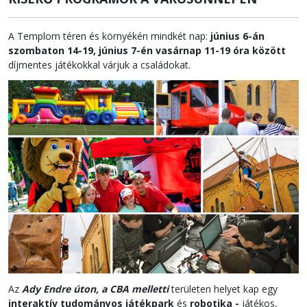
A Templom téren és környékén mindkét nap:
június 6-án
szombaton 14-19, június 7-én vasárnap 11-19 óra között
díjmentes játékokkal várjuk a családokat.
Az
Ady Endre úton, a CBA melletti
területen helyet kap egy
interaktív
tudományos játékpark
és
robotika -
játékos,