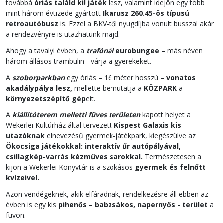
továbbá
óriás találd ki! játék
lesz, valamint idejön egy több
mint három évtizede gyártott
Ikarusz 260.45-ös típusú
retroautóbusz
is. Ezzel a BKV-től nyugdíjba vonult busszal akár
a rendezvényre is utazhatunk majd.
Ahogy a tavalyi évben, a
trafónál
eurobungee
– más néven
három állásos trambulin - várja a gyerekeket.
A
szoborparkban
egy óriás – 16 méter hosszú –
vonatos
akadálypálya lesz,
mellette bemutatja a
KÖZPARK
a
környezetszépítő gép
eit.
A
kiállítóterem melletti füves területen
kapott helyet a
Wekerlei Kultúrház által tervezett
Kispest Galaxis kis
utazóknak
elnevezésű gyermek-játékpark, kiegészülve az
Ökocsiga játékokkal: interaktív űr autópályával,
csillagkép-varrás kézműves sarokkal.
Természetesen a
kijön a Wekerlei Könyvtár is a szokásos
gyermek és felnőtt
kvízeivel.
Azon vendégeknek, akik elfáradnak, rendelkezésre áll ebben az
évben is egy kis
pihenős – babzsákos, napernyős - terület
a
füvön.