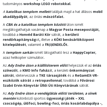
tudományos
workshop LEGO robotokkal.
A
katolikus templom mellett
találjuk majd a hat állásos
mobil
akadálypályát
, az óriási
mászófalat.
A
CBA és a katolikus templom közötti
úton ismét
meglátogathatjuk vasárnap a
Magyar Posta mesepostáját,
továbbá a
Honvéd Baráti Kör
sátrát, a
kerületi
rendőrkapitányság
ot
,
illetve a
KÖKI bevásárlóközpont
kitelepülését
, valamint a
fR(i)ENDELŐt.
A
templom sarkán
ismét látogatható lesz a
HappyCopter,
azaz helikopter szimulátor
.
Az
Ady Endre úton a kiállítóterem előtt
helyezzük el az
óriás
színezőt
, a
KMO Info faház
át, a kerületi
önkormányzat
sátrát
, idetervezzük a
TKE
társasjáték
és a
ReGamEX-VR-
eszközök sátrát
a
retropavilonnal
, továbbá a
Fővárosi
Szabó Ervin Könyvtár
Üll
ői Úti Könyvtárának
sátrát.
Az
Ady Endre úton a vendéglátás előtti területen, a sínek
mentén
különböző sportos
ügyességi játék – XXL
csocsógép, ülőfoci, bowling-foci, óriás kosárlabdapálya -,