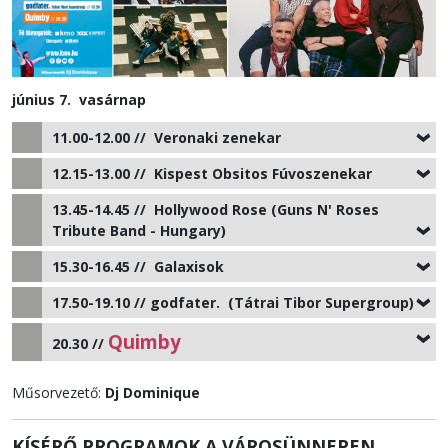
június 7. vasárnap
11.00-12.00 //
Veronaki zenekar
12.15-13.00 //
Kispest Obsitos Fúvoszenekar
13.45-14.45 //
Hollywood Rose
(Guns N' Roses
Tribute Band - Hungary)
15.30-16.45 //
Galaxisok
17.50-19.10 //
godfater.
(Tátrai Tibor Supergroup)
Quimby
20.30 //
Műsorvezető:
Dj Dominique
KÍSÉRŐ PROGRAMOK A VÁROSÜNNEPEN