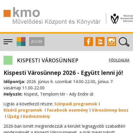
JEGYEK
KISPESTI VÁROSÜNNEP
FŐOLDALRA
Kispesti Városünnep 2026 - Együtt lenni jó!
Időpontja:
2026. június 6. szombat 14.00-22.00, június 7.
vasárnap 11.00-22.00
Helyszín:
Kispest, Templom tér - Ady Endre út
Ugrás a következő részre:
Színpadi programok
I
Kísérő programok
I
Facebook esemény
I
Városünnep busz
I
Újság
I
Kedvezmény
2026-ban ismét megrendezzük a kerület legnagyobb szabadtéri
rendezvényét a Kispesti Városünnepet, a már megszokott