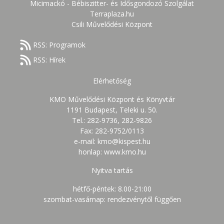
Micimackó - Bébiszitter- és Idősgondozó Szolgálat
Terraplaza.hu
Csili Művelődési Központ
RSS: Programok
RSS: Hírek
Elérhetőség
KMO Művelődési Központ és Könyvtár
1191 Budapest, Teleki u. 50.
Tel.: 282-9736, 282-9826
Fax: 282-9752/0113
e-mail: kmo@kispest.hu
honlap: www.kmo.hu
Nyitva tartás
hétfő-péntek: 8.00-21:00
szombat-vasárnap: rendezvénytől függően