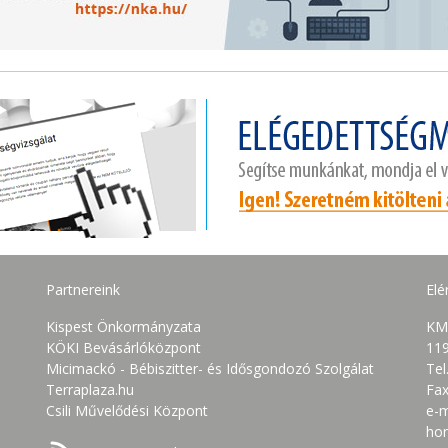
Partnereink
Elé
Kispest Önkormányzata
KM
KÖKI Bevásárlóközpont
119
Micimackó - Bébiszitter- és Idősgondozó Szolgálat
Tel
Terraplaza.hu
Fax
Csili Művelődési Központ
e-m
ho