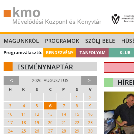
MAGUNKRÓL
PROGRAMOK
SZÓLJ BELE
HŰS
Programválasztó:
RENDEZVÉNY
TANFOLYAM
KLUB
ESEMÉNYNAPTÁR
<
>
2026. AUGUSZTUS
HÍRE
H
K
S
C
P
S
V
27
28
29
30
31
1
2
3
4
5
6
7
8
9
10
11
12
13
14
15
16
17
18
19
20
21
22
23
24
25
26
27
28
29
30