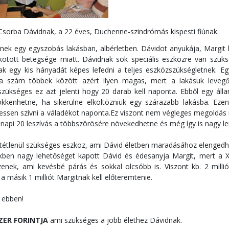
 Csorba Dávidnak, a 22 éves, Duchenne-szindrómás kispesti fiúnak.
nek egy egyszobás lakásban, albérletben. Dávidot anyukája, Margit l
ötött betegsége miatt. Dávidnak sok speciális eszközre van szük
k egy kis hányadát képes lefedni a teljes eszközszükségletnek. Egy
 a szám többek között azért ilyen magas, mert a lakásuk levegőj
 szükséges ez azt jelenti hogy 20 darab kell naponta. Ebből egy áll
kkenhetne, ha sikerülne elköltözniük egy szárazabb lakásba. Ezent
ehessen szívni a váladékot naponta.Ez viszont nem végleges megoldá
a napi 20 leszívás a többszörösére növekedhetne és még így is nagy le
eltétlenül szükséges eszköz, ami Dávid életben maradásához elengedh
kben nagy lehetőséget kapott Dávid és édesanyja Margit, mert a X
enek, ami kevésbé párás és sokkal olcsóbb is. Viszont kb. 2 millió 
 másik 1 milliót Margitnak kell előteremtenie.
 ebben!
ZER FORINTJA
ami szükséges a jobb élethez Dávidnak.