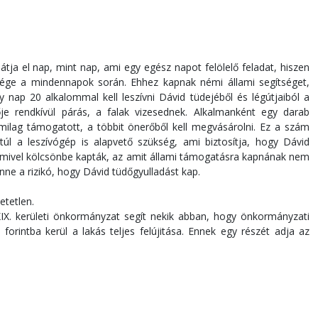
átja el nap, mint nap, ami egy egész napot felölelő feladat, hiszen
sége a mindennapok során. Ehhez kapnak némi állami segítséget,
 nap 20 alkalommal kell leszívni Dávid tüdejéből és légútjaiból a
e rendkívül párás, a falak vizesednek. Alkalmanként egy darab
amilag támogatot
t, a többit önerőből kell megvásárolni. Ez a szám
úl a leszívógép is alapvető szükség, ami biztosítja, hogy Dávid
s mivel kölcsönbe kapták, az amit állami támogatásra kapnának nem
nne a rizikó, hogy Dávid tüdőgyulladást kap.
etetlen.
IX. kerületi önkormányzat segít nekik abban, hogy önkormányzati
forintba kerül a lakás teljes felújitása. Ennek egy részét adja az