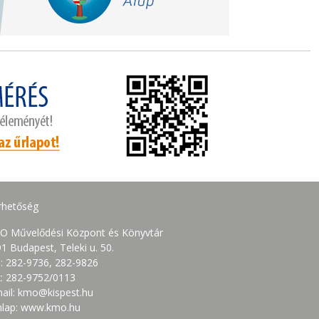
rhetőség
O Művelődési Központ és Könyvtár
1 Budapest, Teleki u. 50.
.: 282-9736, 282-9826
: 282-9752/0113
ail: kmo@kispest.hu
nlap: www.kmo.hu