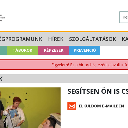
ÉGPROGRAMUNK
HÍREK
SZOLGÁLTATÁSOK
K
TÁBOROK
KÉPZÉSEK
PREVENCIÓ
Figyelem! Ez a hír archív, ezért elavult i
K
SEGÍTSEN ÖN IS 
ELKÜLDÖM E-MAILBEN