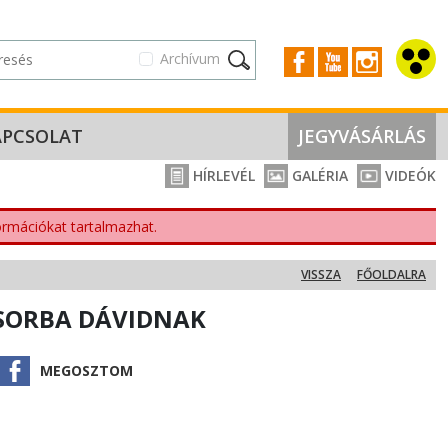
Archívum
APCSOLAT
JEGYVÁSÁRLÁS
HÍRLEVÉL
GALÉRIA
VIDEÓK
nformációkat tartalmazhat.
VISSZA
FŐOLDALRA
CSORBA DÁVIDNAK
MEGOSZTOM