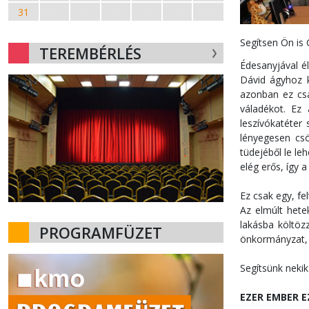
31
1
2
3
4
5
6
Segítsen Ön is
TEREMBÉRLÉS
Édesanyjával él
Dávid ágyhoz k
azonban ez csa
váladékot. Ez
leszívókatéter
lényegesen csö
tüdejéből le l
elég erős, így 
Ez csak egy, f
Az elmúlt hete
lakásba költözz
PROGRAMFÜZET
önkormányzat, a
Segítsünk nekik
EZER EMBER E