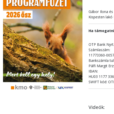
Gábor Ilona és
Kispesten lakó
Ha támogatni 
OTP Bank Nyrt
Számlaszám:
11773360-005
Bankszámla tul
Pálfi Margit Er
IBAN:
HU03 1177 336
SWIFT kód: O
Videók: