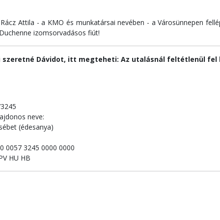
 Rácz Attila - a KMO és munkatársai nevében - a Városünnepen fellép
 Duchenne izomsorvadásos fiút!
szeretné Dávidot, itt megteheti: Az utalásnál feltétlenül fe
.
73245
ajdonos neve:
zsébet (édesanya)
0 0057 3245 0000 0000
TPV HU HB