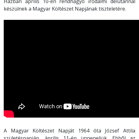
Házban április 10-én rendhagyó irodalmi délutánnal
készülnek a Magyar Költészet Napjának tiszteletére.
A Magyar Költészet Napját 1964 óta József Attila
születésnapján, április 11-én ünnepeljük. Ebbõl az