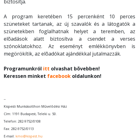
biztosítja.
A program keretében 15 percenként 10 perces
szüneteket tartanak, az új szavalók és a látogatók a
szünetekben foglalhatnak helyet a teremben, az
elõadások alatt biztosítva a csendet a verses
szónoklatokhoz. Az eseményt emlékkönyvben is
megörökítik, az elõadókat ajándékkal jutalmazzák.
Programunkról
itt
olvashat bõvebben!
Keressen minket
facebook
oldalunkon!
--
Kispesti Munkásotthon Mûvelõdési Ház
Cím: 1191 Budapest, Teleki u. 50.
Telefon: 282-9752/0108
Fax: 282-9752/0113
E-mail:
kmo@kispest.hu