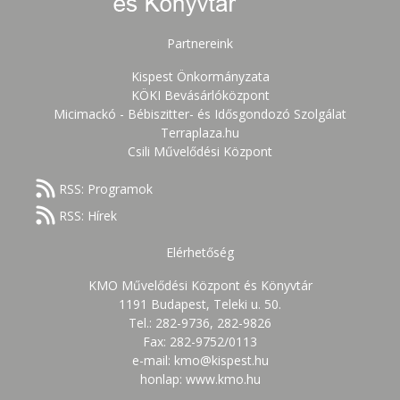
Partnereink
Kispest Önkormányzata
KÖKI Bevásárlóközpont
Micimackó - Bébiszitter- és Idősgondozó Szolgálat
Terraplaza.hu
Csili Művelődési Központ
RSS: Programok
RSS: Hírek
Elérhetőség
KMO Művelődési Központ és Könyvtár
1191 Budapest, Teleki u. 50.
Tel.: 282-9736, 282-9826
Fax: 282-9752/0113
e-mail: kmo@kispest.hu
honlap: www.kmo.hu