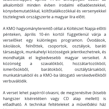
alkalomból minden évben irodalmi elõadóestekkel,
könyvbemutatókkal, költõtalálkozókkal és versenyekkel
tisztelegnek országszerte a magyar líra elõtt.
A KMO hagyományteremtõ céllal a Költészet Napja elõtti
pénteken, április 10-én kortól függetlenül várja a
verselõket egy különleges programon. Óvodások,
iskolások, felnõttek, csoportok, osztályok, baráti
társaságok, munkahelyi közösségek jelentkezhetnek, és
mondhatják el legkedvesebb magyar verseiket. A
közönség a szavalókból, hozzátartozókból,
ismerõsökbõl, barátokból, osztálytársakból,
munkatársakból és a KMO-ba látogató verskedvelõkbõl
verbuválódik.
A verset lehet papírról olvasni, de megzenésítve (kisebb
hangszer kíséretében vagy CD alap mellett) is
elõadható. A technikai feltételeket a mûvelõdési ház