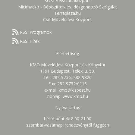
KÖKI Bevásárlóközpont
Micimackó - Bébiszitter- és Idősgondozó Szolgálat
Terraplaza.hu
Csili Művelődési Központ
RSS: Programok
RSS: Hírek
Elérhetőség
KMO Művelődési Központ és Könyvtár
1191 Budapest, Teleki u. 50.
Tel.: 282-9736, 282-9826
Fax: 282-9752/0113
e-mail: kmo@kispest.hu
honlap: www.kmo.hu
Nyitva tartás
hétfő-péntek: 8.00-21:00
szombat-vasárnap: rendezvénytől függően