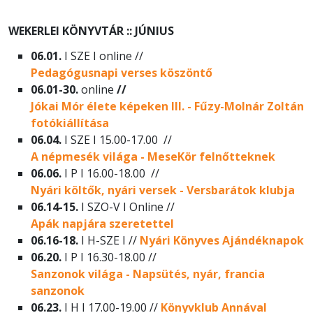
WEKERLEI KÖNYVTÁR :: JÚNIUS
06.01.
I SZE I online //
Pedagógusnapi verses köszöntő
06.01-30.
online
//
Jókai Mór élete képeken III. - Fűzy-Molnár Zoltán
fotókiállítása
06.04.
I SZE I 15.00-17.00 //
A népmesék világa - MeseKör felnőtteknek
06.06.
I P I 16.00-18.00 //
Nyári költők, nyári versek - Versbarátok klubja
06.14-15.
I SZO-V I Online //
Apák napjára szeretettel
06.16-18.
I H-SZE I //
Nyári Könyves Ajándéknapok
06.20.
I P I 16.30-18.00 //
Sanzonok világa - Napsütés, nyár, francia
sanzonok
06.23.
I H I 17.00-19.00 //
Könyvklub Annával