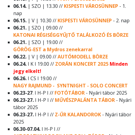
06.14.
| SZO | 13.30 //
KISPESTI VÁROSÜNNEP
- 1.
nap
06.15.
| V | 10.30 //
KISPESTI VÁROSÜNNEP
- 2. nap
06.21.
| SZO | 09.00 //
KATONAI RÉGISÉGGYŰJTŐ TALÁLKOZÓ ÉS BÖRZE
06.21.
| SZO | 19.00 //
GÖRÖG-EST a Mydros zenekarral
06.22.
| V | 09.00 //
AUTÓMODELL BÖRZE
06.24.
I K I 19.00 //
ZORÁN KONCERT 2025
Minden
jegy elkelt!
06.26.
I CS I 19.00 //
NAGY RAJMUND - SYNTNIGHT - SOLO CONCERT
06.23-27
. I H-P I //
FOTÓTÁBOR
- Nyári tábor 2025
06.23-27.
I H-P I //
MŰVÉSZPALÁNTA TÁBOR
- Nyári
tábor 2025
06.23-27.
I H-P I //
Z-ŰR KALANDOROK
- Nyári tábor
2025
06.30-07.04.
I H-P I //