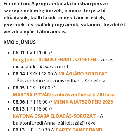
Endre úton. A programkínálatunkban persze
szerepelnek még börzék, ismeretterjesztő
előadások, kiállítások, zenés-táncos estek,
gyermek- és családi programok, valamint kezdetét
veszik a nyári táboraink is.
KMO :: JÚNIUS
06.01.
I V I 11.00 //
Berg Judit: RUMINI FERRIT-SZIGETEN
- zenés
mesejáték - 4 éves kortól
06.04.
I SZE I 18.00 //
VILÁGJÁRÓ SOROZAT
- Ékszerdoboz a szomszédban - Szlovénia
06.05.
I CS I 18.00 //
MARTSA ISTVÁN szobrászművész kiállítása
06.06.
I P I 16.00 //
MIÉNK A JÁTSZÓTÉR! 2025
06.13.
I P I 18.00 //
KATONA CSABA ELŐADÁS-SOROZAT
- A
balatonfüredi Anna-bál kétszáz(?) éve
06.13.
| P | 19.30 //
PARTY DANCE BAND