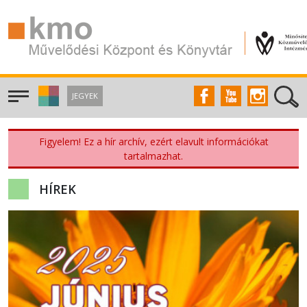
JEGYEK
Figyelem! Ez a hír archív, ezért elavult információkat
tartalmazhat.
HÍREK