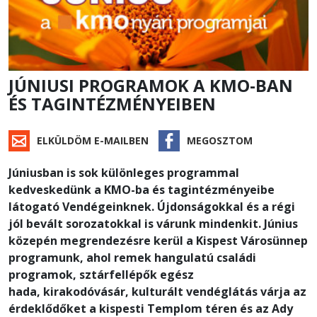
JÚNIUSI PROGRAMOK A KMO-BAN
ÉS TAGINTÉZMÉNYEIBEN
ELKÜLDÖM E-MAILBEN
MEGOSZTOM
Júniusban is sok különleges programmal
kedveskedünk a KMO-ba és tagintézményeibe
látogató Vendégeinknek. Újdonságokkal és a régi
jól bevált sorozatokkal is várunk mindenkit. Június
közepén megrendezésre kerül a Kispest Városünnep
programunk, ahol remek hangulatú családi
programok, sztárfellépők egész
hada, kirakodóvásár, kulturált vendéglátás várja az
érdeklődőket a kispesti Templom téren és az Ady