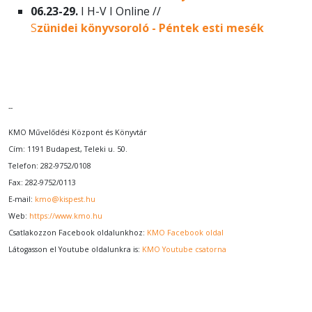
06.23-29.
I H-V I Online //
S
zünidei könyvsoroló - Péntek esti mesék
--
KMO Művelődési Központ és Könyvtár
Cím: 1191 Budapest, Teleki u. 50.
Telefon: 282-9752/0108
Fax: 282-9752/0113
E-mail:
kmo@kispest.hu
Web:
https://www.kmo.hu
Csatlakozzon Facebook oldalunkhoz:
KMO Facebook oldal
Látogasson el Youtube oldalunkra is:
KMO Youtube csatorna