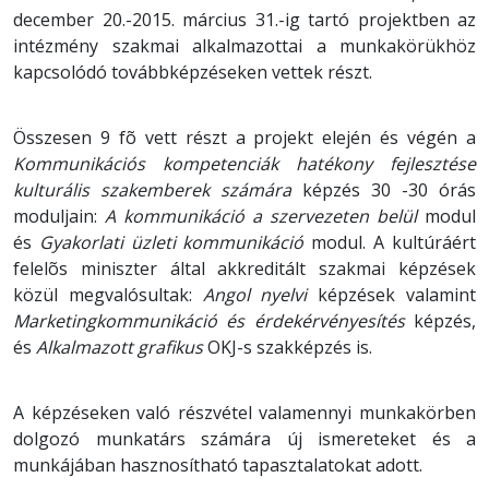
december 20.-2015. március 31.-ig tartó projektben az
intézmény szakmai alkalmazottai a munkakörükhöz
kapcsolódó továbbképzéseken vettek részt.
Összesen 9 fõ vett részt a projekt elején és végén a
Kommunikációs kompetenciák hatékony fejlesztése
kulturális szakemberek számára
képzés 30 -30 órás
moduljain:
A kommunikáció a szervezeten belül
modul
és
Gyakorlati üzleti kommunikáció
modul. A kultúráért
felelõs miniszter által akkreditált szakmai képzések
közül megvalósultak:
Angol nyelvi
képzések valamint
Marketingkommunikáció és érdekérvényesítés
képzés,
és
Alkalmazott grafikus
OKJ-s szakképzés is.
A képzéseken való részvétel valamennyi munkakörben
dolgozó munkatárs számára új ismereteket és a
munkájában hasznosítható tapasztalatokat adott.