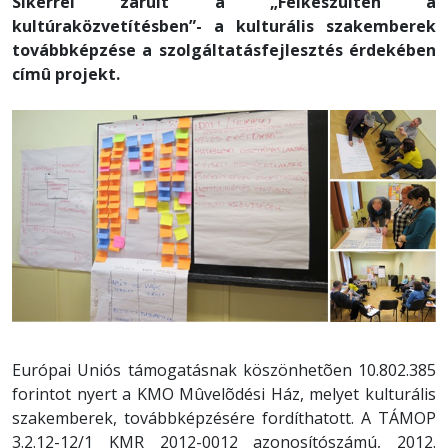
Sikerrel zárult a „Felkészülten a
kultúraközvetítésben”- a kulturális szakemberek
továbbképzése a szolgáltatásfejlesztés érdekében
címû projekt.
Európai Uniós támogatásnak köszönhetõen 10.802.385
forintot nyert a KMO Mûvelõdési Ház, melyet kulturális
szakemberek, továbbképzésére fordíthatott. A TÁMOP
3.2.12-12/1 KMR 2012-0012 azonosítószámú, 2012.