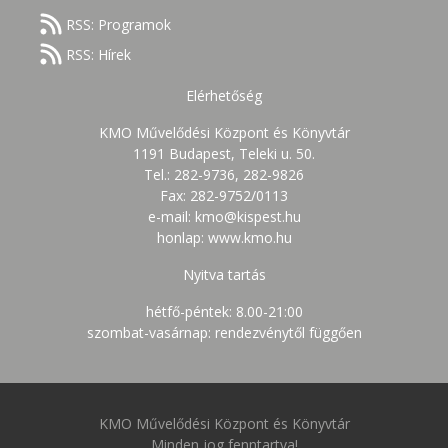
RSS: Programok
RSS: Hírek
Elérhetőség
KMO Művelődési Központ és Könyvtár
1191 Budapest, Teleki u. 50.
Tel.: 282-9736, 282-9826
Fax: 282-9752/0113
e-mail: kmo@kispest.hu
honlap: www.kmo.hu
Nyitva tartás
hétfő-péntek: 8.00-21:00
szombat-vasárnap: rendezvénytől függően
KMO Művelődési Központ és Könyvtár
Minden jog fenntartva!