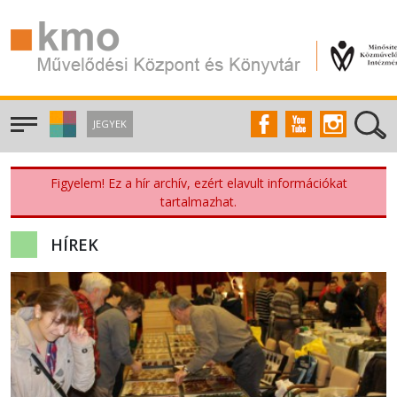
JEGYEK
Figyelem! Ez a hír archív, ezért elavult információkat
tartalmazhat.
HÍREK