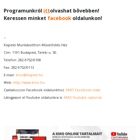
Programunkról
itt
olvashat bõvebben!
Keressen minket
facebook
oldalunkon!
--
Kispesti Munkásotthon Mûvelõdési Ház
Cím: 1191 Budapest, Teleki u. 50.
Telefon: 282-9752/0108
Fax: 282-9752/0113
E-mail:
kmo@kispest.hu
Web:
http://www.kmo.hu
Csatlakozzon Facebook oldalunkhoz:
KMO Facebook oldal
Látogasson el Youtube oldalunkra is:
KMO Youtube csatorna