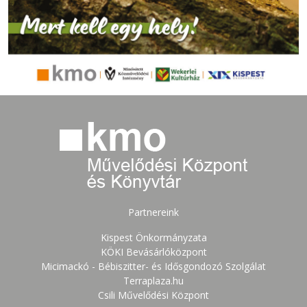
Partnereink
Kispest Önkormányzata
KÖKI Bevásárlóközpont
Micimackó - Bébiszitter- és Idősgondozó Szolgálat
Terraplaza.hu
Csili Művelődési Központ