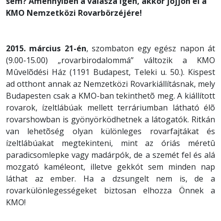
sem? Amennyiben a válasza igen, akkor jöjjön el a
KMO Nemzetközi Rovarbörzéjére!
2015. március 21-én
, szombaton egy egész napon át
(9.00-15.00) „rovarbirodalommá” változik a KMO
Mûvelõdési Ház (1191 Budapest, Teleki u. 50.). Kispest
ad otthont annak az Nemzetközi Rovarkiállításnak, mely
Budapesten csak a KMO-ban tekinthetõ meg. A kiállított
rovarok, ízeltlábúak mellett terráriumban látható élõ
rovarshowban is gyönyörködhetnek a látogatók. Ritkán
van lehetõség olyan különleges rovarfajtákat és
ízeltlábúakat megtekinteni, mint az óriás méretû
paradicsomlepke vagy madárpók, de a szemét fel és alá
mozgató kaméleont, illetve gekkót sem minden nap
láthat az ember. Ha a dzsungelt nem is, de a
rovarkülönlegességeket biztosan elhozza Önnek a
KMO!