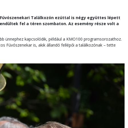
 Fúvószenekari Találkozón ezúttal is négy együttes lépett
ndültek fel a téren szombaton. Az esemény része volt a
 több ünnephez kapcsolódik, például a KMO100 programsorozathoz.
s Fúvószenekar is, akik állandó fellépői a találkozónak – tette