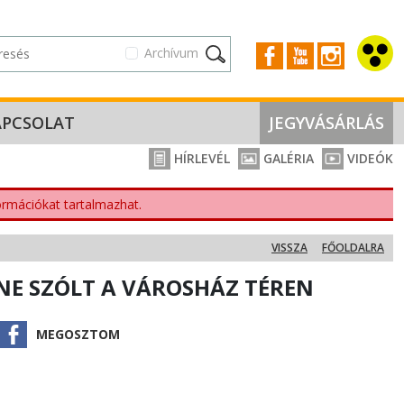
Archívum
APCSOLAT
JEGYVÁSÁRLÁS
HÍRLEVÉL
GALÉRIA
VIDEÓK
nformációkat tartalmazhat.
VISSZA
FŐOLDALRA
NE SZÓLT A VÁROSHÁZ TÉREN
MEGOSZTOM