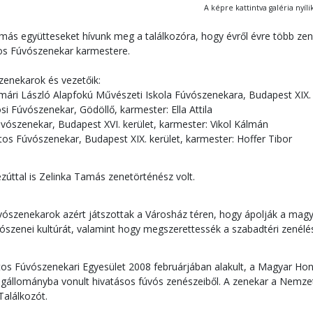
A képre kattintva galéria nyílik
más együtteseket hívunk meg a találkozóra, hogy évről évre több ze
tos Fúvószenekar karmestere.
 zenekarok és vezetőik:
tmári László Alapfokú Művészeti Iskola Fúvószenekara, Budapest XIX. 
osi Fúvószenekar, Gödöllő, karmester: Ella Attila
úvószenekar, Budapest XVI. kerület, karmester: Vikol Kálmán
itos Fúvószenekar, Budapest XIX. kerület, karmester: Hoffer Tibor
úttal is Zelinka Tamás zenetörténész volt.
vószenekarok azért játszottak a Városház téren, hogy ápolják a ma
szenei kultúrát, valamint hogy megszerettessék a szabadtéri zenélés
itos Fúvószenekari Egyesület 2008 februárjában alakult, a Magyar H
gállományba vonult hivatásos fúvós zenészeiből. A zenekar a Nemzeti
Találkozót.