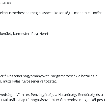
. (78 kép)
nekart ismerhessen meg a kispesti közönség – mondta el Hoffer
kerület, karmester: Payr Henrik
gyar fúvószenei hagyományokat, megismertessék a hazai és a
, muzsikálás fúvószenei változatát.
onvédség, a Vám- és Pénzügyőrség, a Határőrség, Rendőrség és a
 Kulturális Alap támogatásával 2015 óta rendezi meg a Dél-pesti