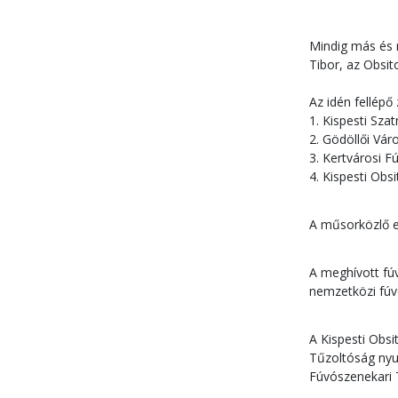
Mindig más és 
Tibor, az Obsi
Az idén fellépő
1. Kispesti Sza
2. Gödöllői Vár
3. Kertvárosi F
4. Kispesti Obs
A műsorközlő ez
A meghívott fú
nemzetközi fúvó
A Kispesti Obs
Tűzoltóság nyu
Fúvószenekari 