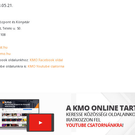
.05.21.
zpont és Könyvtár
, Teleki u. 50.
0108
st.hu
kmo.hu
book oldalunkhoz:
KMO Facebook oldal
ube oldalunkra is:
KMO Youtube csatorna