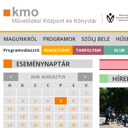
MAGUNKRÓL
PROGRAMOK
SZÓLJ BELE
HŰS
Programválasztó:
RENDEZVÉNY
TANFOLYAM
KLUB
ESEMÉNYNAPTÁR
<
>
2026. AUGUSZTUS
HÍRE
H
K
S
C
P
S
V
27
28
29
30
31
1
2
3
4
5
6
7
8
9
10
11
12
13
14
15
16
17
18
19
20
21
22
23
24
25
26
27
28
29
30