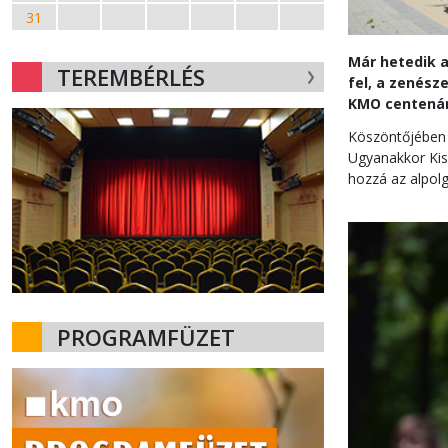
31
1
2
3
4
5
6
Már hetedik a
TEREMBÉRLÉS
fel, a zenés
KMO centenár
Köszöntőjében 
Ugyanakkor Kisp
hozzá az alpol
PROGRAMFÜZET