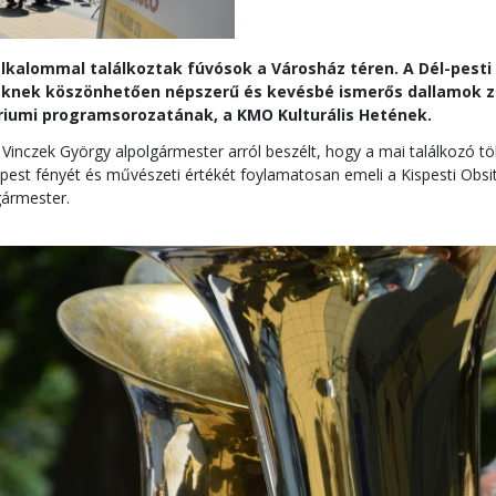
lkalommal találkoztak fúvósok a Városház téren. A Dél-pesti
zeknek köszönhetően népszerű és kevésbé ismerős dallamok ze
iumi programsorozatának, a KMO Kulturális Hetének.
Vinczek György alpolgármester arról beszélt, hogy a mai találkozó
est fényét és művészeti értékét foylamatosan emeli a Kispesti Obsito
gármester.