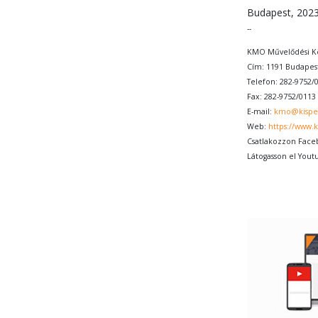
Budapest, 2023
--
KMO Művelődési Kö
Cím: 1191 Budapest
Telefon: 282-9752/
Fax: 282-9752/0113
E-mail:
kmo@kispe
Web:
https://www.
Csatlakozzon Face
Látogasson el Yout