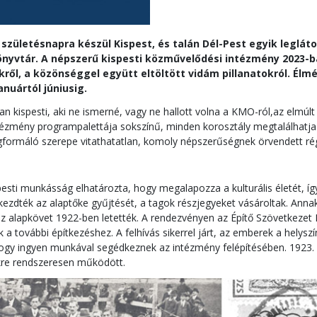
születésnapra készül Kispest, és talán Dél-Pest egyik leglá
önyvtár. A népszerű kispesti közművelődési intézmény 2023
kről, a közönséggel együtt eltöltött vidám pillanatokról. Él
nuártól júniusig.
yan kispesti, aki ne ismerné, vagy ne hallott volna a KMO-ról,az elmúlt
tézmény programpalettája sokszínű, minden korosztály megtalálhatja 
gformáló szerepe vitathatatlan, komoly népszerűségnek örvendett ré
esti munkásság elhatározta, hogy megalapozza a kulturális életét, í
kezdték az alaptőke gyűjtését, a tagok részjegyeket vásároltak. Anna
az alapkövet 1922-ben letették. A rendezvényen az Építő Szövetkezet B
a további építkezéshez. A felhívás sikerrel járt, az emberek a helys
hogy ingyen munkával segédkeznek az intézmény felépítésében. 1923. 
re rendszeresen működött.