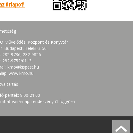
rhetőség
O Művelődési Központ és Könyvtár
1 Budapest, Teleki u. 50.
.: 282-9736, 282-9826
: 282-9752/0113
ail: kmo@kispest.hu
nlap: www.kmo.hu
tva tartás
fő-péntek: 8.00-21:00
mbat-vasárnap: rendezvénytől függően