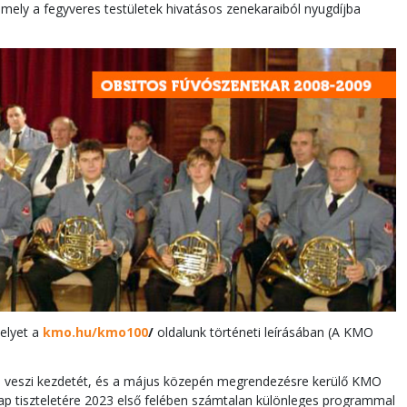
ly a fegyveres testületek hivatásos zenekaraiból nyugdíjba
elyet a
kmo.hu/kmo100
/
oldalunk történeti leírásában (A KMO
l
veszi kezdetét, és a május közepén megrendezésre kerülő KMO
ap tiszteletére 2023 első felében számtalan különleges programmal