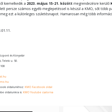
ből kiemelkedik a
2023.
május 15-21. között
megrendezésre kerülő
ett persze számos egyéb meglepetéssel is készül a KMO, sőt több pál
 meg ezt a különleges születésnapot. Hamarosan még több informáci
.01.11.
zpont és Könyvtár
, Teleki u. 50.
0108
st.hu
kmo.hu
book oldalunkhoz:
KMO Facebook oldal
ube oldalunkra is:
KMO Youtube csatorna