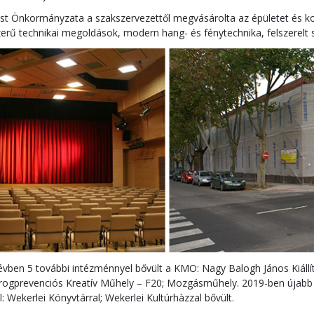
t Önkormányzata a szakszervezettől megvásárolta az épületet és korsz
zerű technikai megoldások, modern hang- és fénytechnika, felszerelt s
ben 5 további intézménnyel bővült a KMO: Nagy Balogh János Kiállítót
ogprevenciós Kreatív Műhely – F20; Mozgásműhely. 2019-ben újabb 
l: Wekerlei Könyvtárral; Wekerlei Kultúrhàzzal bővült.