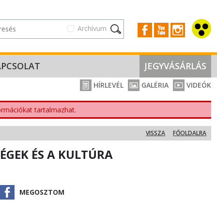
Archívum
APCSOLAT
JEGYVÁSÁRLÁS
HÍRLEVÉL
GALÉRIA
VIDEÓK
nformációkat tartalmazhat.
VISSZA
FŐOLDALRA
SÉGEK ÉS A KULTÚRA
MEGOSZTOM