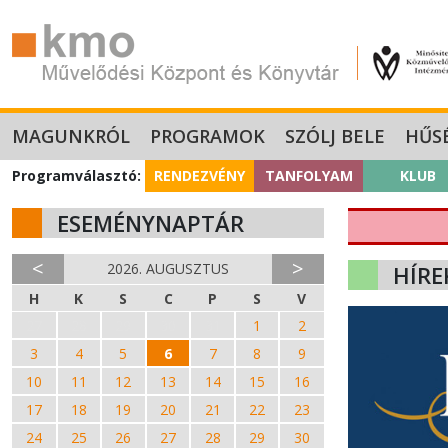
MAGUNKRÓL
PROGRAMOK
SZÓLJ BELE
HŰS
Programválasztó:
RENDEZVÉNY
TANFOLYAM
KLUB
ESEMÉNYNAPTÁR
<
>
2026. AUGUSZTUS
HÍRE
H
K
S
C
P
S
V
27
28
29
30
31
1
2
3
4
5
6
7
8
9
10
11
12
13
14
15
16
17
18
19
20
21
22
23
24
25
26
27
28
29
30