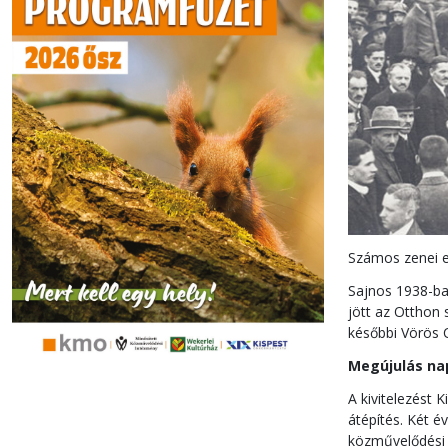
Számos zenei es
Sajnos 1938-ba
jött az Otthon
későbbi Vörös C
Megújulás na
A kivitelezést 
átépítés. Két é
közművelődési 