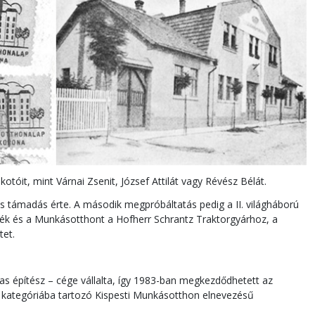
tóit, mint Várnai Zsenit, József Attilát vagy Révész Bélát.
 támadás érte. A második megpróbáltatás pedig a II. világháború
ték és a Munkásotthont a Hofherr Schrantz Traktorgyárhoz, a
tet.
díjas építész – cége vállalta, így 1983-ban megkezdődhetett az
ház kategóriába tartozó Kispesti Munkásotthon elnevezésű