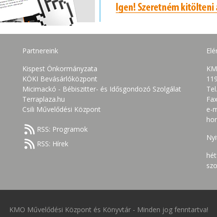
Partnereink
Elé
Kispest Önkormányzata
KM
KÖKI Bevásárlóközpont
119
Micimackó - Bébiszitter- és Idősgondozó Szolgálat
Tel
Terraplaza.hu
Fax
Csili Művelődési Központ
e-m
ho
RSS: Programok
Nyi
RSS: Hírek
hét
szo
KMO Művelődési Központ és Könyvtár
-
Minden jog fenntartva!