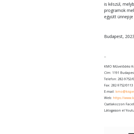
is készül, mely
programok mell
együtt ünnepje
Budapest, 2023
--
KMO Művelődési Kö
Cím: 1191 Budapest
Telefon: 282-9752/
Fax: 282-9752/0113
E-mail:
kmo@kispe
Web:
https://www.
Csatlakozzon Face
Látogasson el Yout