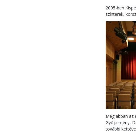
2005-ben Kispes
színterek, kors
Még abban az év
Gyűjtemény, Dr
további kettőve