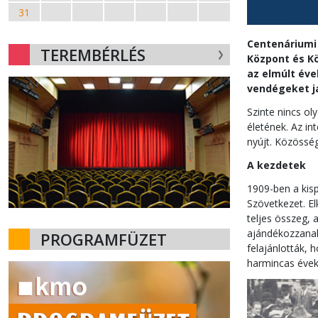
31
1
2
3
4
5
6
Centenáriumi 
TEREMBÉRLÉS
Központ és K
az elmúlt éve
vendégeket ja
Szinte nincs ol
életének. Az in
nyújt. Közössé
A kezdetek
1909-ben a kisp
Szövetkezet. El
teljes összeg, 
ajándékozzanak 
PROGRAMFÜZET
felajánlották, 
harmincas évek