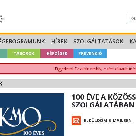
ÉGPROGRAMUNK
HÍREK
SZOLGÁLTATÁSOK
K
TÁBOROK
KÉPZÉSEK
PREVENCIÓ
Figyelem! Ez a hír archív, ezért elavult i
K
100 ÉVE A KÖZÖS
SZOLGÁLATÁBAN
ELKÜLDÖM E-MAILBEN