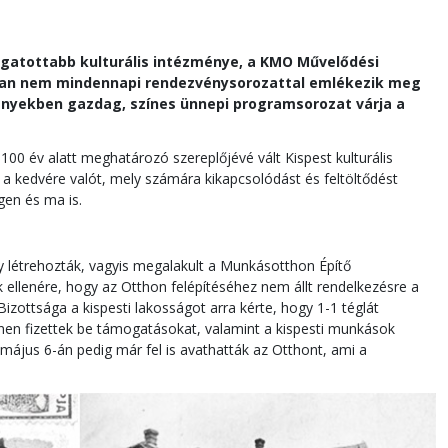
togatottabb kulturális intézménye, a KMO Művelődési
-ban nem mindennapi rendezvénysorozattal emlékezik meg
ményekben gazdag, színes ünnepi programsorozat várja a
 100 év alatt meghatározó szereplőjévé vált Kispest kulturális
a kedvére valót, mely számára kikapcsolódást és feltöltődést
gen és ma is.
gy létrehozták, vagyis megalakult a Munkásotthon Építő
k ellenére, hogy az Otthon felépítéséhez nem állt rendelkezésre a
izottsága a kispesti lakosságot arra kérte, hogy 1-1 téglát
zínen fizettek be támogatásokat, valamint a kispesti munkások
május 6-án pedig már fel is avathatták az Otthont, ami a