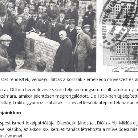
tet rendeztek, vendégül látták a korszak kiemelkedő művészeit és alko
n az Otthon berendezése szinte teljesen megsemmisült, amikor nyilas
 számára, amikor jelentősen megrongálódott. De 1950-ben újjáépítet
sillag Traktorgyárhoz csatolták. Tíz évvel később átépítették az épüle
pjainkban
Kispest ismert lokálpatriótája, Dianóczki János (a „Dió”) – Ybl Miklós 
vvel később, az akkori XIX. kerületi tanács létrehozta a művelődési 
intézményt.