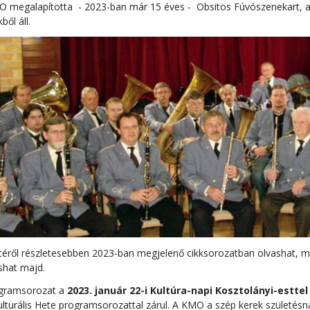
 megalapította - 2023-ban már 15 éves - Obsitos Fúvószenekart, ame
ből áll.
éről részletesebben 2023-ban megjelenő cikksorozatban olvashat, m
ashat majd.
ogramsorozat a
2023. január 22-i Kultúra-napi Kosztolányi-estte
lturális Hete programsorozattal zárul. A KMO a szép kerek születésn