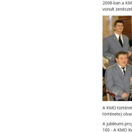
2008-ban a KMO
vonult zenészek
A KMO történet
története) olv
A jubileumi pr
100 - A KMO Ku