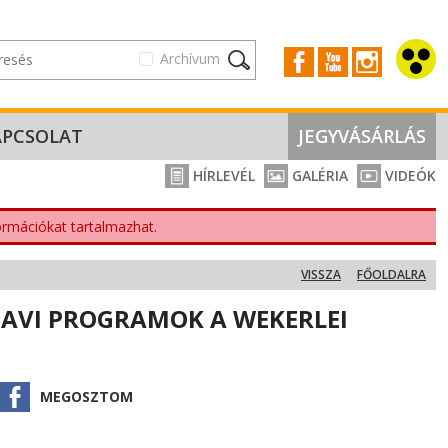
Archívum
APCSOLAT
JEGYVÁSÁRLÁS
HÍRLEVÉL
GALÉRIA
VIDEÓK
nformációkat tartalmazhat.
VISSZA
FŐOLDALRA
S HAVI PROGRAMOK A WEKERLEI
MEGOSZTOM