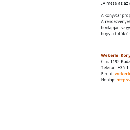
„A mese az az 
A könyvtár prog
A rendezvények
honlapján vagy
hogy a fotók és
Wekerlei Kön
Cím: 1192 Budap
Telefon: +36-1
E-mail:
wekerl
Honlap:
https