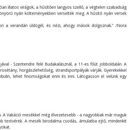
an illatos virágok, a hűsítően langyos szellő, a végtelen szabadság
önyörű nyári költeményekben verselték meg. A hűsítő nyári versek
n a verandán üldögél, és nézi, ahogy mások dolgoznak.” /Nora
jával - Szentendre felé Budakalásznál, a 11-es főút jobboldalán. A
ztrosétány, horgászlehetőség, strandsportpályák várják. Gyerekekkel
bulin, lehet finomságokat enni és inni. Látogasson el velünk egy
án. A Vakáció mesékkel még élvezetesebb - a nagyobbak már maguk
obb testvérek. A mesék birodalma csodás, ámulatba ejtő, mindenkit
yokat.