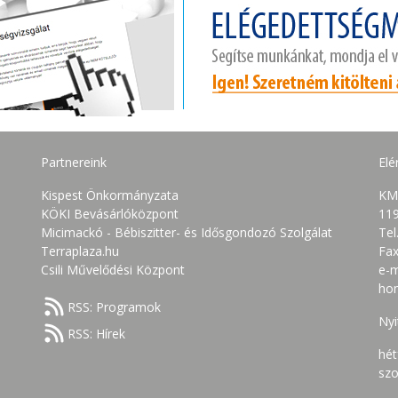
Partnereink
Elé
Kispest Önkormányzata
KM
KÖKI Bevásárlóközpont
119
Micimackó - Bébiszitter- és Idősgondozó Szolgálat
Tel
Terraplaza.hu
Fax
Csili Művelődési Központ
e-m
ho
RSS: Programok
Nyi
RSS: Hírek
hét
szo