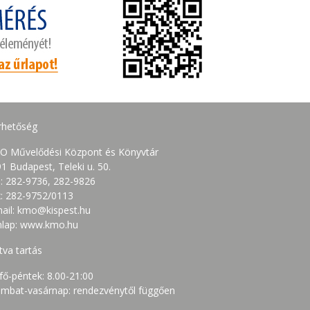
rhetőség
O Művelődési Központ és Könyvtár
1 Budapest, Teleki u. 50.
.: 282-9736, 282-9826
: 282-9752/0113
ail: kmo@kispest.hu
nlap: www.kmo.hu
tva tartás
fő-péntek: 8.00-21:00
mbat-vasárnap: rendezvénytől függően