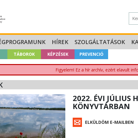
ÉGPROGRAMUNK
HÍREK
SZOLGÁLTATÁSOK
K
TÁBOROK
KÉPZÉSEK
PREVENCIÓ
Figyelem! Ez a hír archív, ezért elavult i
K
2022. ÉVI JÚLIU
KÖNYVTÁRBAN
ELKÜLDÖM E-MAILBEN