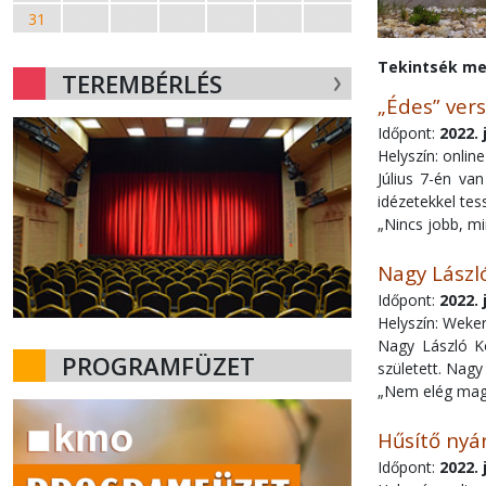
31
1
2
3
4
5
6
Tekintsék meg
TEREMBÉRLÉS
„Édes” vers
Időpont:
2022. 
Helyszín: onlin
Július 7-én va
idézetekkel te
„Nincs jobb, mi
Nagy László
Időpont:
2022. 
Helyszín: Weker
Nagy László Ko
PROGRAMFÜZET
született. Nag
„Nem elég magya
Hűsítő nyár
Időpont:
2022. 