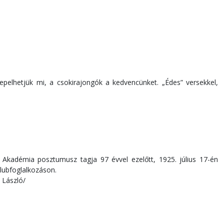
epelhetjük mi, a csokirajongók a kedvencünket. „Édes” versekkel,
i Akadémia posztumusz tagja 97 évvel ezelőtt, 1925. július 17-én
lubfoglalkozáson.
 László/