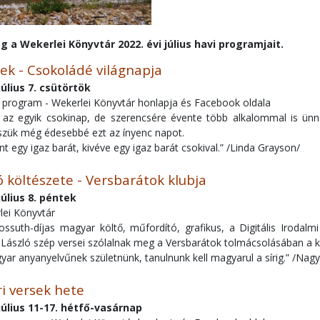
 a Wekerlei Könyvtár 2022. évi július havi programjait.
ek - Csokoládé világnapja
július 7. csütörtök
e program - Wekerlei Könyvtár honlapja és Facebook oldala
n az egyik csokinap, de szerencsére évente több alkalommal is ünn
sszük még édesebbé ezt az ínyenc napot.
nt egy igaz barát, kivéve egy igaz barát csokival.” /Linda Grayson/
 költészete - Versbarátok klubja
július 8. péntek
lei Könyvtár
ssuth-díjas magyar költő, műfordító, grafikus, a Digitális Irodalm
y László szép versei szólalnak meg a Versbarátok tolmácsolásában a k
r anyanyelvűnek születnünk, tanulnunk kell magyarul a sírig.” /Nagy
i versek hete
július 11-17. hétfő-vasárnap