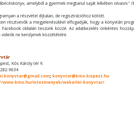
ábécéskönyv, amelyből a gyermek megtanul saját lelkében olvasni.” /
ramjain a részvétel díjtalan, de regisztrációhoz kötött.
en résztvevők a megjelenésükkel elfogadják, hogy a könyvtári prog
 Facebook oldalán teszünk közzé. Az adatkezelés önkéntes hozzájáru
 videók ne kerüljenek közzétételre.
yvtár
est, Kós Károly tér 9.
-282-9634
ei.konyvtar@gmail.com
;
konyvtar@kmo.kispest.hu
://www.kmo.hu/intezmenyek/wekerlei-konyvtar/