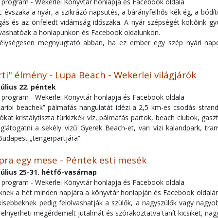
e program - Wekerlei Könyvtár honlapja és Facebook oldala
évszaka a nyár, a szikrázó napsütés, a bárányfelhős kék ég, a bódító
gás és az önfeledt vidámság időszaka. A nyár szépségét költőink gy
lvashatóak a honlapunkon és Facebook oldalunkon.
élységesen megnyugtató abban, ha ez ember egy szép nyári napo
ti" élmény - Lupa Beach - Wekerlei világjárók
július 22. péntek
e program - Wekerlei Könyvtár honlapja és Facebook oldala
karibi beachek” pálmafás hangulatát idézi a 2,5 km-es csodás strand
ókat kristálytiszta türkizkék víz, pálmafás partok, beach clubok, gas
látogatni a sekély vizű Gyerek Beach-et, van vízi kalandpark, tram
Budapest „tengerpartjára”.
ra egy mese - Péntek esti mesék
július 25-31. hétfő-vasárnap
e program - Wekerlei Könyvtár honlapja és Facebook oldala
nek a hét minden napjára a könyvtár honlapján és Facebook oldal
 kisebbeknek pedig felolvashatják a szülők, a nagyszülők vagy nagy
ó elnyerheti megérdemelt jutalmát és szórakoztatva tanít kicsiket, nag