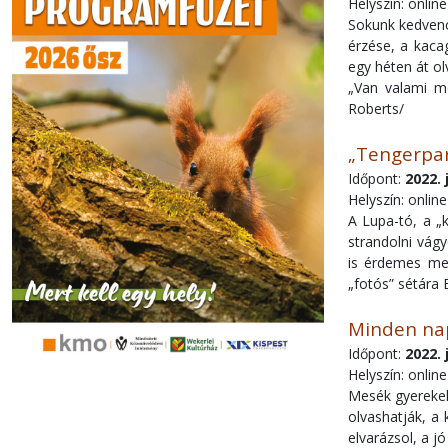
Helyszín: onlin
Sokunk kedvenc 
érzése, a kaca
egy héten át o
„Van valami m
Roberts/
„Tengerpar
Időpont:
2022. 
Helyszín: onlin
A Lupa-tó, a „
strandolni vágy
is érdemes meg
„fotós” sétára 
Minden nap
Időpont:
2022. 
Helyszín: onlin
Mesék gyerekek
olvashatják, a
elvarázsol, a j