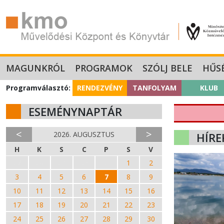
MAGUNKRÓL
PROGRAMOK
SZÓLJ BELE
HŰS
Programválasztó:
RENDEZVÉNY
TANFOLYAM
KLUB
ESEMÉNYNAPTÁR
<
>
2026. AUGUSZTUS
HÍRE
H
K
S
C
P
S
V
27
28
29
30
31
1
2
3
4
5
6
7
8
9
10
11
12
13
14
15
16
17
18
19
20
21
22
23
24
25
26
27
28
29
30