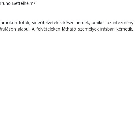
Bruno Bettelheim/
ramokon fotók, videófelvételek készülhetnek, amiket az intézmény
láson alapul. A felvételeken látható személyek írásban kérhetik,