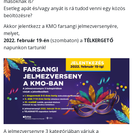
másoknak is?
Esetleg apát és/vagy anyát is rá tudod venni egy közös
beöltözésre?
Akkor jelentkezz a KMO farsangi jelmezversenyére,
melyet,
2022. február 19-én
(szombaton) a
TÉLKERGETŐ
napunkon tartunk!
A jelmezversenyre 3 kategóriában várjuk a