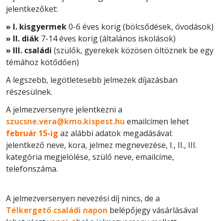
jelentkezőket:
» I. kisgyermek
0-6 éves korig (bölcsődések, óvodások)
» II. diák
7-14 éves korig (általános iskolások)
» III. családi
(szülők, gyerekek közösen öltöznek be egy
témához kötődően)
A legszebb, legötletesebb jelmezek díjazásban
részesülnek.
A jelmezversenyre jelentkezni a
szucsne.vera@kmo.kispest.hu
emailcímen lehet
február 15-ig
az alábbi adatok megadásával:
jelentkező neve, kora, jelmez megnevezése, I., II., III.
kategória megjelölése, szülő neve, emailcíme,
telefonszáma.
A jelmezversenyen nevezési díj nincs, de a
Télkergető családi napon
belépőjegy vásárlásával