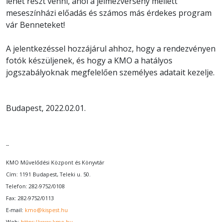
lehet részt venni, ahol a jelmezverseny mellett
meseszínházi előadás és számos más érdekes program
vár Benneteket!
A jelentkezéssel hozzájárul ahhoz, hogy a rendezvényen
fotók készüljenek, és hogy a KMO a hatályos
jogszabályoknak megfelelően személyes adatait kezelje.
Budapest, 2022.02.01.
--
KMO Művelődési Központ és Könyvtár
Cím: 1191 Budapest, Teleki u. 50.
Telefon: 282-9752/0108
Fax: 282-9752/0113
E-mail:
kmo@kispest.hu
Web:
https://www.kmo.hu