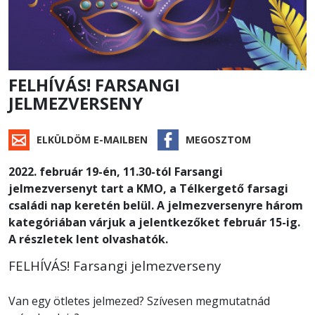
FELHÍVÁS! FARSANGI
JELMEZVERSENY
ELKÜLDÖM E-MAILBEN
MEGOSZTOM
2022. február 19-én, 11.30-tól Farsangi
jelmezversenyt tart a KMO, a Télkergető farsagi
családi nap keretén belül. A jelmezversenyre három
kategóriában várjuk a jelentkezőket február 15-ig.
A részletek lent olvashatók.
FELHÍVÁS! Farsangi jelmezverseny
Van egy ötletes jelmezed? Szívesen megmutatnád