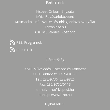
Partnereink
Kispest Önkormányzata
KÖKI Bevásárlóközpont
Micimackó - Bébiszitter- és Idősgondozó Szolgálat
Terraplaza.hu
Csili Művelődési Központ
RSS: Programok
RSS: Hírek
Elérhetőség
KMO Művelődési Központ és Könyvtár
1191 Budapest, Teleki u. 50.
Tel.: 282-9736, 282-9826
Fax: 282-9752/0113
e-mail: kmo@kispest.hu
honlap: www.kmo.hu
Nyitva tartás