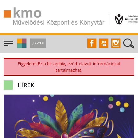
JEGYEK
Figyelem! Ez a hír archív, ezért elavult információkat
tartalmazhat.
HÍREK