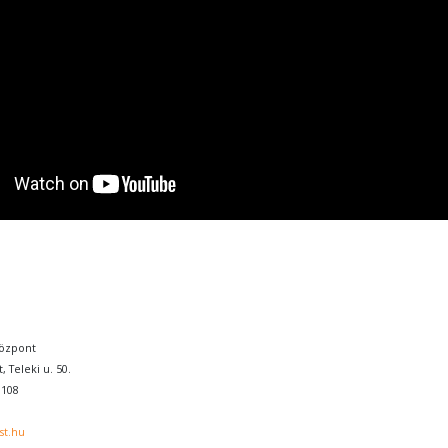
özpont
, Teleki u. 50.
0108
st.hu