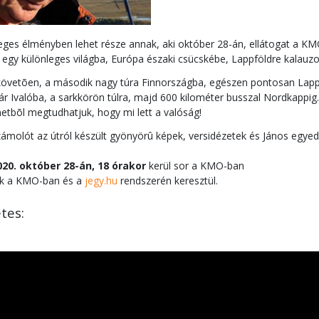
eges élményben lehet része annak, aki október 28-án, ellátogat a K
egy különleges világba, Európa északi csücskébe, Lappföldre kalauzol
követõen, a második nagy túra Finnországba, egészen pontosan Lappfö
 Ivalóba, a sarkkörön túlra, majd 600 kilométer busszal Nordkappig. O
etbõl megtudhatjuk, hogy mi lett a valóság!
molót az útról készült gyönyörû képek, versidézetek és János egyedi
020. október 28-án, 18 órakor
kerül sor a KMO-ban
ók a KMO-ban és a
jegy.hu
rendszerén keresztül.
tes: