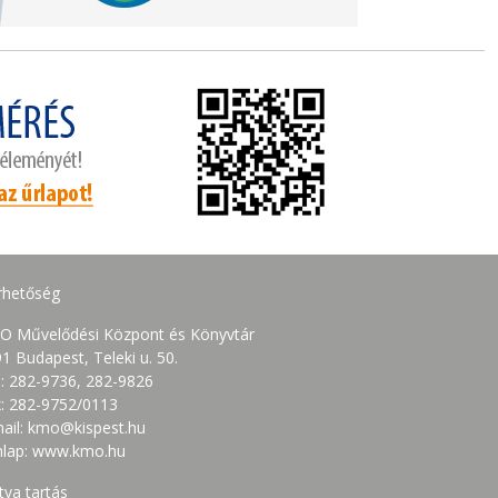
rhetőség
O Művelődési Központ és Könyvtár
1 Budapest, Teleki u. 50.
.: 282-9736, 282-9826
: 282-9752/0113
ail: kmo@kispest.hu
nlap: www.kmo.hu
tva tartás