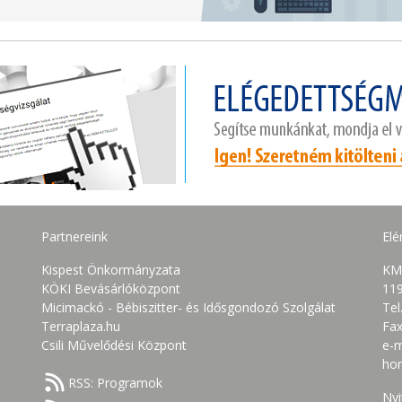
Partnereink
Elé
Kispest Önkormányzata
KM
KÖKI Bevásárlóközpont
119
Micimackó - Bébiszitter- és Idősgondozó Szolgálat
Tel
Terraplaza.hu
Fax
Csili Művelődési Központ
e-m
ho
RSS: Programok
Nyi