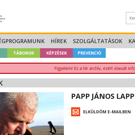
ÉGPROGRAMUNK
HÍREK
SZOLGÁLTATÁSOK
K
TÁBOROK
KÉPZÉSEK
PREVENCIÓ
Figyelem! Ez a hír archív, ezért elavult i
K
PAPP JÁNOS LAP
ELKÜLDÖM E-MAILBEN