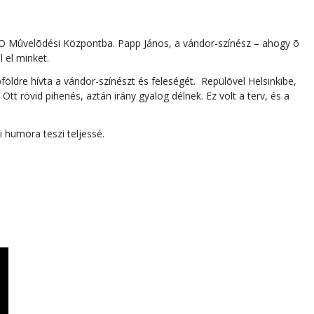
MO Mûvelõdési Központba. Papp János, a vándor-színész – ahogy õ
 el minket.
ldre hívta a vándor-színészt és feleségét. Repülõvel Helsinkibe,
tt rövid pihenés, aztán irány gyalog délnek. Ez volt a terv, és a
 humora teszi teljessé.