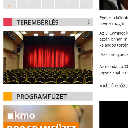
31
1
2
3
4
5
6
Egészen különl
TEREMBÉRLÉS
nevezi magát – 
Az El Caminot 
aztán onnan már
kalandos történ
Az élménybeszá
Az előadásra
2
Jegyek kaphat
Videó előze
PROGRAMFÜZET