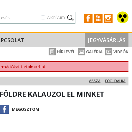
Archívum
APCSOLAT
JEGYVÁSÁRLÁS
HÍRLEVÉL
GALÉRIA
VIDEÓK
nformációkat tartalmazhat.
VISSZA
FŐOLDALRA
PFÖLDRE KALAUZOL EL MINKET
MEGOSZTOM