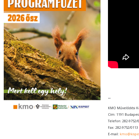
--
KMO Művelődési K
Cím: 1191 Budapest
Telefon: 282-9752/
Fax: 282-9752/0113
E-mail:
kmo@kispe