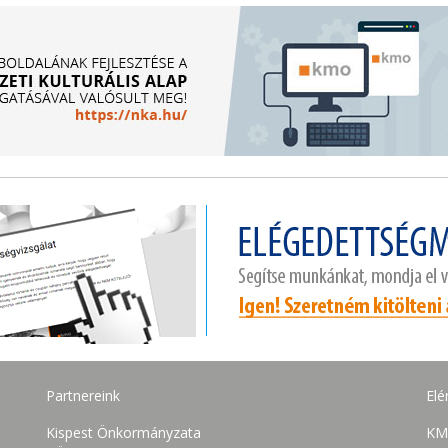
Partnereink
Elé
Kispest Önkormányzata
KM