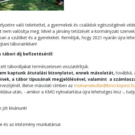
helyzetre való tekintettel, a gyermekek és családok egészségének 
it nem valósítja meg. Mivel a járvány tetőzését a kormányzati szervek,
an a szülőket és a gyerekeket. Reméljük, hogy 2021 nyarán újra lehet
jtani táborainkban!
tábori díj befizetéséről:
tett tábordíjakat természetesen visszatérítjük.
nem kaptunk átutalási bizonylatot, ennek másolatát,
továbbá, 
nek, a tábor típusának megjelölésével, valamint a számlasz
rvezőjénél
,
illetve másolati címben az
molnarnekollar@kmo.kispest.h
oldása után, - amikor a KMO nyitvatartása újra lehetséges lesz -, tudju
 jót kívánunk!
e és az intézmény munkatársai