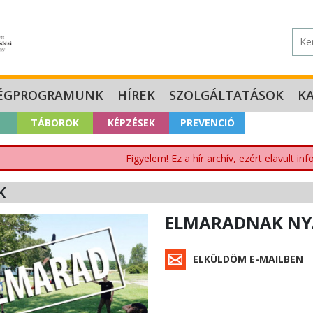
ÉGPROGRAMUNK
HÍREK
SZOLGÁLTATÁSOK
K
TÁBOROK
KÉPZÉSEK
PREVENCIÓ
Figyelem! Ez a hír archív, ezért elavult i
K
ELMARADNAK NY
ELKÜLDÖM E-MAILBEN