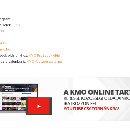
özpont
, Teleki u. 50.
0108
st.hu
kmo.hu
book oldalunkhoz:
KMO Facebook oldal
ube oldalunkra is:
KMO Youtube csatorna