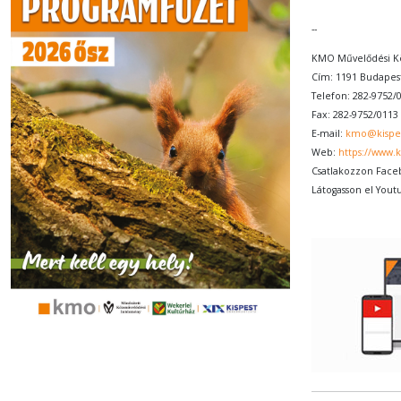
--
KMO Művelődési K
Cím: 1191 Budapest
Telefon: 282-9752/
Fax: 282-9752/0113
E-mail:
kmo@kispe
Web:
https://www.
Csatlakozzon Face
Látogasson el Yout