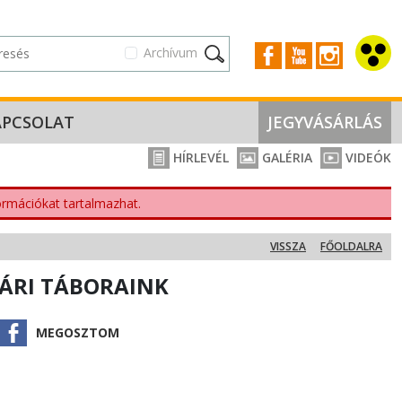
Archívum
APCSOLAT
JEGYVÁSÁRLÁS
HÍRLEVÉL
GALÉRIA
VIDEÓK
nformációkat tartalmazhat.
VISSZA
FŐOLDALRA
ÁRI TÁBORAINK
MEGOSZTOM