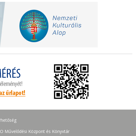
rhetőség
O Művelődési Központ és Könyvtár