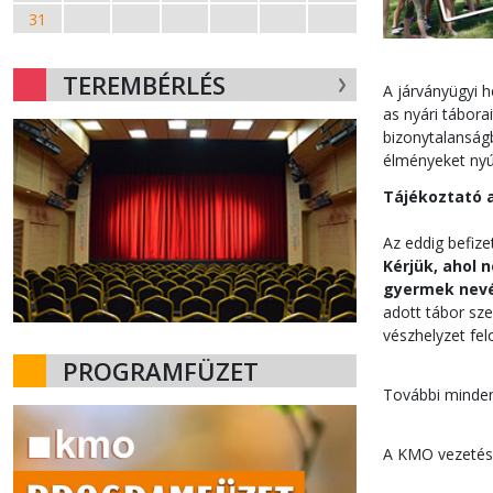
31
1
2
3
4
5
6
TEREMBÉRLÉS
A járványügyi 
as nyári tábora
bizonytalanságb
élményeket nyú
Tájékoztató a 
Az eddig befize
Kérjük, ahol 
gyermek nevé
adott tábor sze
vészhelyzet fel
PROGRAMFÜZET
További minden
A KMO vezetés