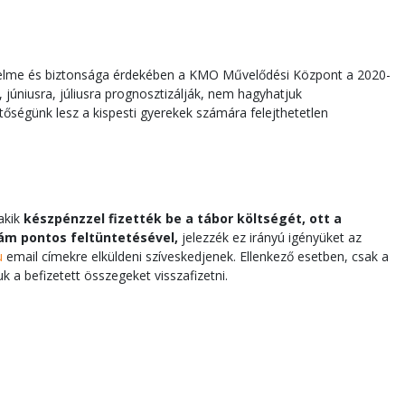
védelme és biztonsága érdekében a KMO Művelődési Központ a 2020-
 júniusra, júliusra prognosztizálják, nem hagyhatjuk
őségünk lesz a kispesti gyerekek számára felejthetetlen
akik
készpénzzel fizették be a tábor költségét, ott a
ám pontos feltüntetésével,
jelezzék ez irányú igényüket az
u
email címekre elküldeni szíveskedjenek. Ellenkező esetben, csak a
k a befizetett összegeket visszafizetni.