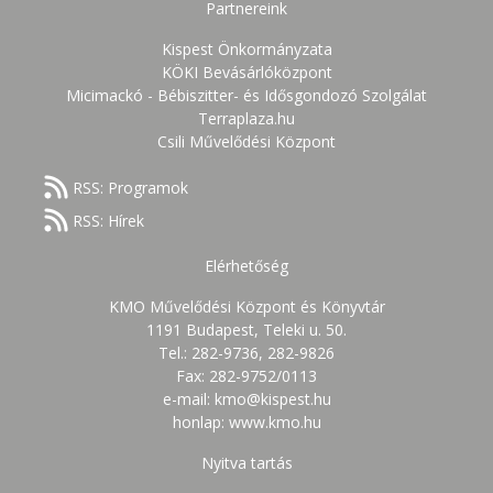
Partnereink
Kispest Önkormányzata
KÖKI Bevásárlóközpont
Micimackó - Bébiszitter- és Idősgondozó Szolgálat
Terraplaza.hu
Csili Művelődési Központ
RSS: Programok
RSS: Hírek
Elérhetőség
KMO Művelődési Központ és Könyvtár
1191 Budapest, Teleki u. 50.
Tel.: 282-9736, 282-9826
Fax: 282-9752/0113
e-mail: kmo@kispest.hu
honlap: www.kmo.hu
Nyitva tartás