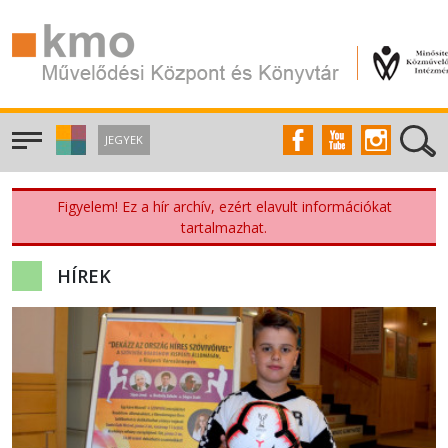
JEGYEK
Figyelem! Ez a hír archív, ezért elavult információkat
tartalmazhat.
HÍREK