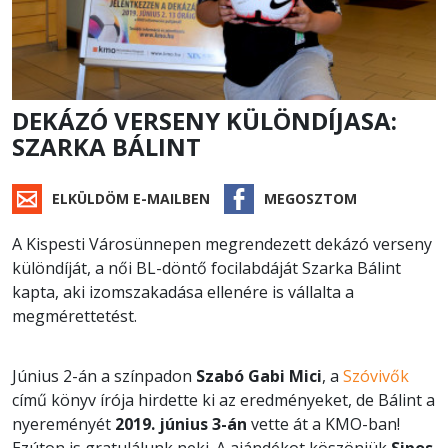
DEKÁZÓ VERSENY KÜLÖNDÍJASA:
SZARKA BÁLINT
ELKÜLDÖM E-MAILBEN
MEGOSZTOM
A Kispesti Városünnepen megrendezett dekázó verseny
különdíját, a női BL-döntő focilabdáját Szarka Bálint
kapta, aki izomszakadása ellenére is vállalta a
megmérettetést.
Június 2-án a színpadon
Szabó Gabi Mici
, a
Szóvivők
című könyv írója hirdette ki az eredményeket, de Bálint a
nyereményét
2019. június 3-án
vette át a KMO-ban!
Ezúton is gratulálunk neki. A ajándékot köszönjük
Sipos