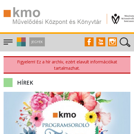
JEGYEK
Figyelem! Ez a hír archív, ezért elavult információkat
tartalmazhat.
HÍREK