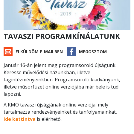
TAVASZI PROGRAMKÍNÁLATUNK
ELKÜLDÖM E-MAILBEN
MEGOSZTOM
Január 16-án jelent meg programsoroló újságunk.
Keresse művelődési házunkban, illetve
tagintézményeinkben. Programsoroló kiadványunk,
illetve műsorfüzet online verziójába már bele is tud
lapozni.
A KMO tavaszi újságjának online verziója, mely
tartalmazza rendezvényeinket és tanfolyamainkat,
ide kattintva
is elérhető.