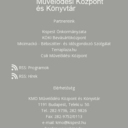
Partnereink
Kispest Önkormányzata
KÖKI Bevásárlóközpont
Micimackó - Bébiszitter- és Idősgondozó Szolgálat
Terraplaza.hu
Csili Művelődési Központ
RSS: Programok
RSS: Hírek
Elérhetőség
KMO Művelődési Központ és Könyvtár
1191 Budapest, Teleki u. 50.
Tel.: 282-9736, 282-9826
Fax: 282-9752/0113
e-mail: kmo@kispest.hu