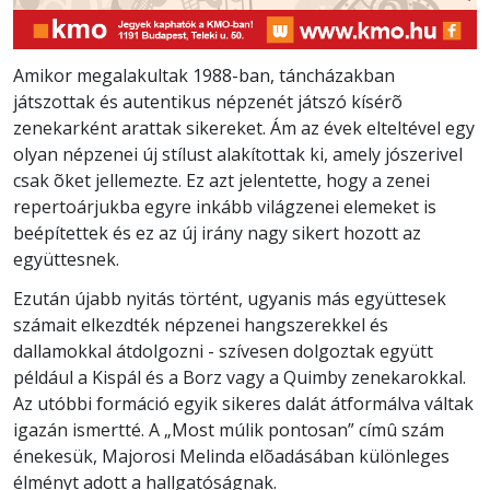
Amikor megalakultak 1988-ban, táncházakban
játszottak és autentikus népzenét játszó kísérõ
zenekarként arattak sikereket. Ám az évek elteltével egy
olyan népzenei új stílust alakítottak ki, amely jószerivel
csak õket jellemezte. Ez azt jelentette, hogy a zenei
repertoárjukba egyre inkább világzenei elemeket is
beépítettek és ez az új irány nagy sikert hozott az
együttesnek.
Ezután újabb nyitás történt, ugyanis más együttesek
számait elkezdték népzenei hangszerekkel és
dallamokkal átdolgozni - szívesen dolgoztak együtt
például a Kispál és a Borz vagy a Quimby zenekarokkal.
Az utóbbi formáció egyik sikeres dalát átformálva váltak
igazán ismertté. A „Most múlik pontosan” címû szám
énekesük, Majorosi Melinda elõadásában különleges
élményt adott a hallgatóságnak.