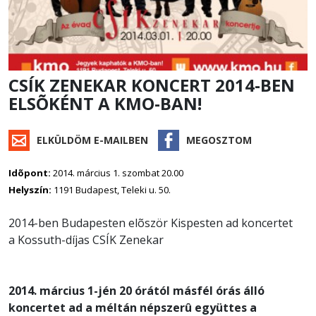
CSÍK ZENEKAR KONCERT 2014-BEN
ELSÕKÉNT A KMO-BAN!
ELKÜLDÖM E-MAILBEN
MEGOSZTOM
Idõpont:
2014. március 1. szombat
20
.00
Helyszín:
1191 Budapest, Teleki u.
50.
2014-ben Budapesten elõször Kispesten ad koncertet
a Kossuth-díjas CSÍK Zenekar
2014. március 1-jén 20 órától másfél órás álló
koncertet ad a méltán népszerû együttes a