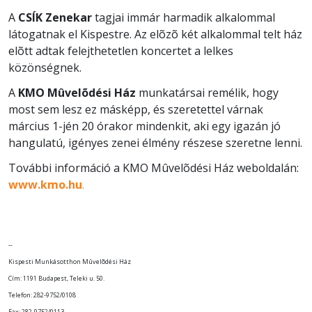
A
CSÍK Zenekar
tagjai immár harmadik alkalommal
látogatnak el Kispestre. Az elõzõ két alkalommal telt ház
elõtt adtak felejthetetlen koncertet a lelkes
közönségnek.
A
KMO Mûvelõdési Ház
munkatársai remélik, hogy
most sem lesz ez másképp, és szeretettel várnak
március 1-jén 20 órakor mindenkit, aki egy igazán jó
hangulatú, igényes zenei élmény részese szeretne lenni.
További információ a KMO Mûvelõdési Ház weboldalán:
www.kmo.hu
.
--
Kispesti Munkásotthon Mûvelõdési Ház
Cím: 1191 Budapest, Teleki u. 50.
Telefon: 282-9752/0108
Fax: 282-9752/0113