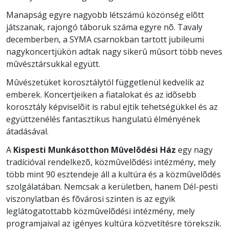
Manapság egyre nagyobb létszámú közönség elõtt
játszanak, rajongó táboruk száma egyre nõ. Tavaly
decemberben, a SYMA csarnokban tartott jubileumi
nagykoncertjükön adtak nagy sikerû mûsort több neves
mûvésztársukkal együtt.
Mûvészetüket korosztálytól függetlenül kedvelik az
emberek. Koncertjeiken a fiatalokat és az idõsebb
korosztály képviselõit is rabul ejtik tehetségükkel és az
együttzenélés fantasztikus hangulatú élményének
átadásával.
A
Kispesti Munkásotthon Mûvelõdési Ház
egy nagy
tradícióval rendelkezõ, közmûvelõdési intézmény, mely
több mint 90 esztendeje áll a kultúra és a közmûvelõdés
szolgálatában. Nemcsak a kerületben, hanem Dél-pesti
viszonylatban és fõvárosi szinten is az egyik
leglátogatottabb közmûvelõdési intézmény, mely
programjaival az igényes kultúra közvetítésre törekszik.