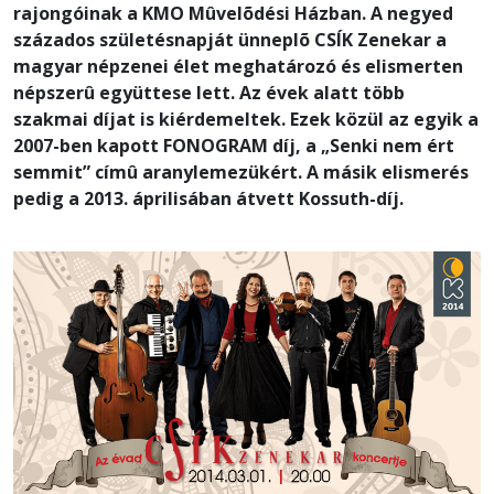
rajongóinak a KMO Mûvelõdési Házban. A negyed
százados születésnapját ünneplõ CSÍK Zenekar a
magyar népzenei élet meghatározó és elismerten
népszerû együttese lett. Az évek alatt több
szakmai díjat is kiérdemeltek. Ezek közül az egyik a
2007-ben kapott FONOGRAM díj, a „Senki nem ért
semmit” címû aranylemezükért. A másik elismerés
pedig a 2013. áprilisában átvett Kossuth-díj.