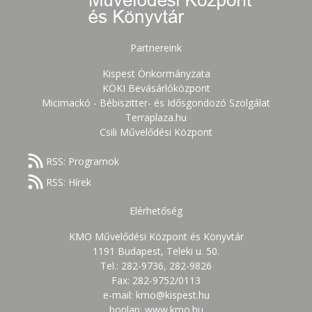
Partnereink
Kispest Önkormányzata
KÖKI Bevásárlóközpont
Micimackó - Bébiszitter- és Idősgondozó Szolgálat
Terraplaza.hu
Csili Művelődési Központ
RSS: Programok
RSS: Hírek
Elérhetőség
KMO Művelődési Központ és Könyvtár
1191 Budapest, Teleki u. 50.
Tel.: 282-9736, 282-9826
Fax: 282-9752/0113
e-mail: kmo@kispest.hu
honlap: www.kmo.hu