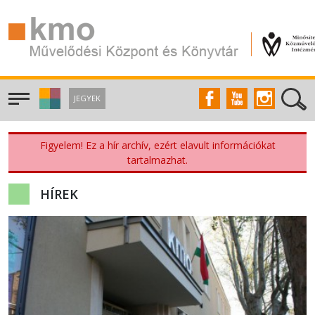
JEGYEK
Figyelem! Ez a hír archív, ezért elavult információkat
tartalmazhat.
HÍREK