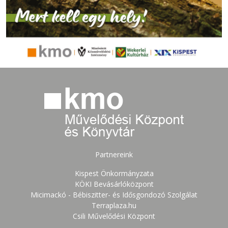
Partnereink
Kispest Önkormányzata
KÖKI Bevásárlóközpont
Micimackó - Bébiszitter- és Idősgondozó Szolgálat
Terraplaza.hu
Csili Művelődési Központ