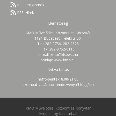
RSS: Programok
RSS: Hírek
Elérhetőség
KMO Művelődési Központ és Könyvtár
1191 Budapest, Teleki u. 50.
Tel.: 282-9736, 282-9826
Fax: 282-9752/0113
e-mail: kmo@kispest.hu
honlap: www.kmo.hu
Nyitva tartás
hétfő-péntek: 8.00-21:00
szombat-vasárnap: rendezvénytől függően
KMO Művelődési Központ és Könyvtár
Minden jog fenntartva!